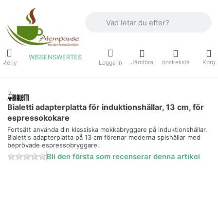
Ange en sökterm. De första resultaten v
WISSENSWERTES
Jämföra
önskelista
Korg
Meny
Logga in
Bialetti adapterplatta för induktionshällar, 13 cm, för
espressokokare
Fortsätt använda din klassiska mokkabryggare på induktionshällar.
Bialettis adapterplatta på 13 cm förenar moderna spishällar med
beprövade espressobryggare.
Bli den första som recenserar denna artikel