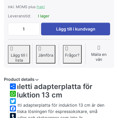
inkl. MOMS plus
frakt
Leveranstid:
I lager
Bialetti adapterplatta för induktionshälla
Lägg till i kundvagn
Maila en
Lägg till i
Jämföra
Frågor?
vän
lista
Product details
Bialetti adapterplatta för
Share
induktion 13 cm
WhatsApp
Bialetti adapterplatta för induktion 13 cm är den
Twitter
praktiska lösningen för espressokokare, små
Facebook
kastruller och stekpannor som inte är