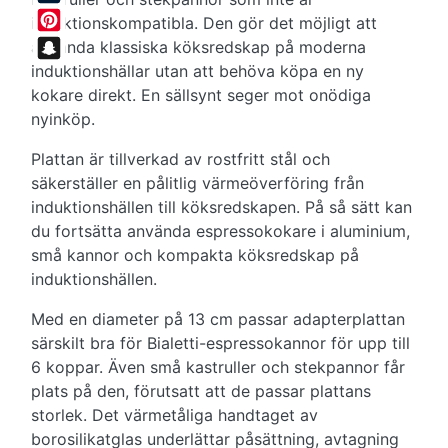
Tumblr
induktionskompatibla. Den gör det möjligt att
Pinterest
använda klassiska köksredskap på moderna
induktionshällar utan att behöva köpa en ny
Snapchat
kokare direkt. En sällsynt seger mot onödiga
nyinköp.
Plattan är tillverkad av rostfritt stål och
säkerställer en pålitlig värmeöverföring från
induktionshällen till köksredskapen. På så sätt kan
du fortsätta använda espressokokare i aluminium,
små kannor och kompakta köksredskap på
induktionshällen.
Med en diameter på 13 cm passar adapterplattan
särskilt bra för Bialetti-espressokannor för upp till
6 koppar. Även små kastruller och stekpannor får
plats på den, förutsatt att de passar plattans
storlek. Det värmetåliga handtaget av
borosilikatglas underlättar påsättning, avtagning