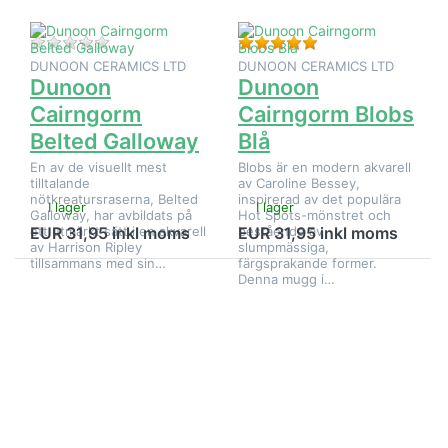
Det finns ännu inga recensioner för denna produkt.
Betyg: 5 från 5 stj
DUNOON CERAMICS LTD
DUNOON CERAMICS LTD
Dunoon
Dunoon
Cairngorm
Cairngorm Blobs
Belted Galloway
Blå
En av de visuellt mest
Blobs är en modern akvarell
tilltalande
av Caroline Bessey,
nötkreatursraserna, Belted
inspirerad av det populära
I lager
I lager
Galloway, har avbildats på
Hot Spots-mönstret och
ett utmärkt sätt i en akvarell
bestående av
EUR 31,95 inkl moms
EUR 31,95 inkl moms
av Harrison Ripley
slumpmässiga,
tillsammans med sin…
färgsprakande former.
Denna mugg i…
Tryck på
Tryck på
ENTER för
ENTER för
fler
fler
alternativ
alternativ
på
på
Dunoon
Dunoon
Cairngorm
Cairngorm
Blobs
Blobs Röd
Grön