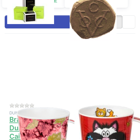
Presentförpackningar
Sällsyntheter
Filtrera och sortera
Tryck på
Tryck på
ENTER för
ENTER
fler
för fler
alternativ
alternativ
på
på
Branden i
Dunoon
Dunoon
Benmore
Cairngorm
Big Cats
Det finns ännu inga recensioner för denna produkt.
Det finns ännu inga
DUNOON CERAMICS LTD
DUNOON CERAMICS LTD
Branden i
Dunoon
Dunoon
Benmore Big
Cairngorm
Cats