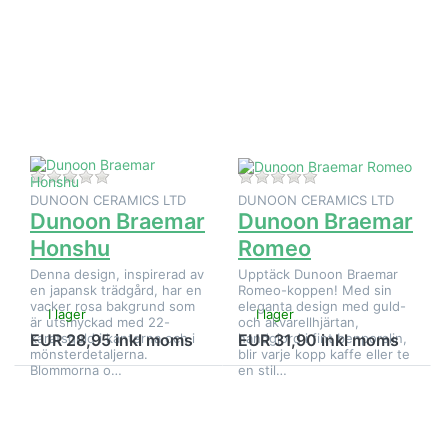
ENTER
ENTER
för fler
för fler
alternativ
alternativ
på
på
Dunoon
Dunoon
Braemar
Braemar
Honshu
Romeo
Det finns ännu inga recensioner för denna produkt.
Det finns ännu inga
DUNOON CERAMICS LTD
DUNOON CERAMICS LTD
Dunoon Braemar
Dunoon Braemar
Honshu
Romeo
Denna design, inspirerad av
Upptäck Dunoon Braemar
en japansk trädgård, har en
Romeo-koppen! Med sin
vacker rosa bakgrund som
eleganta design med guld-
I lager
I lager
är utsmyckad med 22-
och akvarellhjärtan,
karatsguld i kanterna och i
handgjord i fint benporslin,
EUR 28,95 inkl moms
EUR 31,90 inkl moms
mönsterdetaljerna.
blir varje kopp kaffe eller te
Blommorna o…
en stil…
Tryck på
Tryck på
ENTER
ENTER
för fler
för fler
alternativ
alternativ