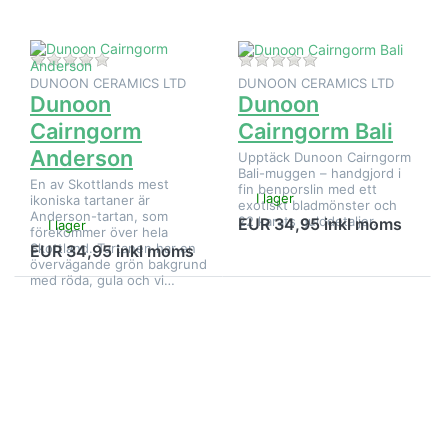
Det finns ännu inga recensioner för denna produkt.
Det finns ännu inga
DUNOON CERAMICS LTD
DUNOON CERAMICS LTD
Dunoon
Dunoon
Cairngorm
Cairngorm Bali
Anderson
Upptäck Dunoon Cairngorm
Bali-muggen – handgjord i
En av Skottlands mest
fin benporslin med ett
I lager
ikoniska tartaner är
exotiskt bladmönster och
Anderson-tartan, som
22 karats gulddetaljer.
EUR 34,95 inkl moms
I lager
förekommer över hela
Skottland. Tartanen har en
EUR 34,95 inkl moms
övervägande grön bakgrund
med röda, gula och vi…
Tryck på
Tryck på
ENTER för
ENTER för
fler
fler
alternativ
alternativ
på
på
Dunoon
Dunoon
Cairngorm
Cairngorm
Belted
Blobs Blå
Galloway