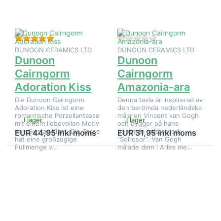
Adoration
ara
Kiss
Betyg: 5 från 5 stjärnor. 1 Bedömning.
Det finns ännu inga
DUNOON CERAMICS LTD
DUNOON CERAMICS LTD
Dunoon
Dunoon
Cairngorm
Cairngorm
Adoration Kiss
Amazonia-ara
Die Dunoon Cairngorm
Denna tavla är inspirerad av
Adoration Kiss ist eine
den berömda nederländska
romantische Porzellantasse
målaren Vincent van Gogh
I lager
I lager
mit einem liebevollen Motiv
och bygger på hans
von Gustav Klimt. Die Tasse
berömda mästerverk
EUR 44,95 inkl moms
EUR 31,95 inkl moms
hat eine großzügige
”Solrosor”. Van Gogh
Füllmenge v…
målade dem i Arles me…
Tryck på
Tryck på
ENTER för
ENTER för
fler
fler
alternativ
alternativ
på
på
Dunoon
Dunoon
Cairngorm
Cairngorm
Anderson
Bali