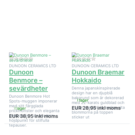
Tryck på
Tryck på
ENTER för
ENTER
fler
för fler
alternativ
alternativ
på Dunoon
på
Benmore –
Dunoon
sevärdheter
Braemar
Hokkaido
Det finns ännu inga recensioner för denna produkt.
Det finns ännu inga
DUNOON CERAMICS LTD
DUNOON CERAMICS LTD
Dunoon
Dunoon Braemar
Benmore –
Hokkaido
sevärdheter
Denna japanskinspirerade
design har en djupblå
Dunoon Benmore Hot
bakgrund som är dekorerad
I lager
Spots-muggen imponerar
med 22-karats guldblad och
med sitt färgglada
-rullar, medan de vackra vita
EUR 28,95 inkl moms
I lager
prickmönster och eleganta
blommorna på toppen
benporslin – en modern
EUR 38,95 inkl moms
sticker ut
höjdpunkt för stilfulla
tepauser.
Tryck på
Tryck på