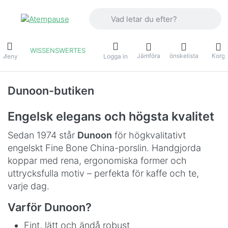
Ange en sökterm. De första resultaten v
WISSENSWERTES
Jämföra
önskelista
Korg
Meny
Logga in
Dunoon-butiken
Engelsk elegans och högsta kvalitet
Sedan 1974 står
Dunoon
för högkvalitativt
engelskt Fine Bone China-porslin. Handgjorda
koppar med rena, ergonomiska former och
uttrycksfulla motiv – perfekta för kaffe och te,
varje dag.
Varför Dunoon?
Fint, lätt och ändå robust