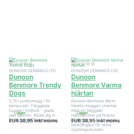
Tryck på
Tryck på
ENTER
ENTER
för fler
för fler
alternativ
alternativ
på
på
Dunoon
Dunoon
Benmore
Benmore
Trendy
Varma
Dogs
hjärtan
Det finns ännu inga recensioner för denna produkt.
Det finns ännu inga
DUNOON CERAMICS LTD
DUNOON CERAMICS LTD
Dunoon
Dunoon
Benmore Trendy
Benmore Varma
Dogs
hjärtan
0,75 l jumbomugg i fin
Dunoon Benmore Warm
benporslin. Färgglada
Hearts-muggen charmar
hundar i tröjlook – glada
med ett färgglatt
I lager
I lager
rakt igenom. Klicka dig in
hjärtmönster på finaste
och upptäck Trendy Dogs.
benporslin – en charmig
EUR 38,95 inkl moms
EUR 38,95 inkl moms
blickfångare för stora
njutningsstunder.