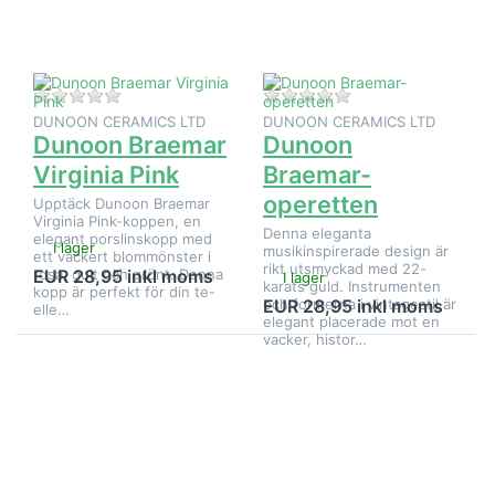
Virginia
operetten
Pink
Det finns ännu inga recensioner för denna produkt.
Det finns ännu inga
DUNOON CERAMICS LTD
DUNOON CERAMICS LTD
Dunoon Braemar
Dunoon
Virginia Pink
Braemar-
operetten
Upptäck Dunoon Braemar
Virginia Pink-koppen, en
Denna eleganta
elegant porslinskopp med
I lager
musikinspirerade design är
ett vackert blommönster i
rikt utsmyckad med 22-
rosa, gult och grönt. Denna
EUR 28,95 inkl moms
I lager
karats guld. Instrumenten
kopp är perfekt för din te-
och formerna i vintagestil är
EUR 28,95 inkl moms
elle…
elegant placerade mot en
vacker, histor…
Tryck på
Tryck på
ENTER
ENTER för
för fler
fler
alternativ
alternativ
på
på
Dunoon
Dunoon
Bute
Cairngorm
Daft
Adoration