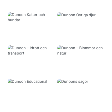
Andra Djur
Katter & Hundar
Sport & Transport
Blommor & Natur
Utbildning
Sagor
Musik
Regioner
Kustnära
Jul
Zodiacs
Påsk