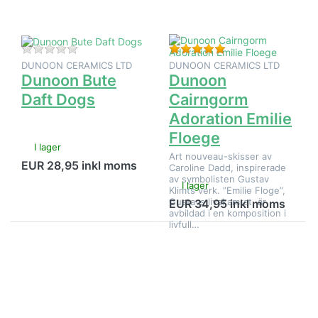
Dogs
Emilie
Floege
Det finns ännu inga recensioner för denna produkt.
Betyg: 5 från 5 stjä
DUNOON CERAMICS LTD
DUNOON CERAMICS LTD
Dunoon Bute
Dunoon
Daft Dogs
Cairngorm
Adoration Emilie
Floege
I lager
Art nouveau-skisser av
EUR 28,95 inkl moms
Caroline Dadd, inspirerade
av symbolisten Gustav
I lager
Klimts verk. ”Emilie Floge”,
Gustavs livskamrat, är
EUR 34,95 inkl moms
avbildad i en komposition i
livfull…
Tryck på
Tryck på
ENTER för
ENTER för
fler
fler
alternativ
alternativ
på
på Dunoon
Dunoon
Cairngorm
Cairngorm
Amazonia-