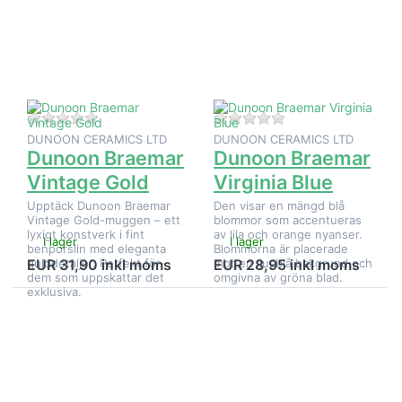
på
på
Dunoon
Dunoon
Braemar
Braemar
Vintage
Virginia
Gold
Blue
Det finns ännu inga recensioner för denna produkt.
Det finns ännu inga
DUNOON CERAMICS LTD
DUNOON CERAMICS LTD
Dunoon Braemar
Dunoon Braemar
Vintage Gold
Virginia Blue
Upptäck Dunoon Braemar
Den visar en mängd blå
Vintage Gold-muggen – ett
blommor som accentueras
lyxigt konstverk i fint
av lila och orange nyanser.
I lager
I lager
benporslin med eleganta
Blommorna är placerade
gulddetaljer. Perfekt för
mot en ljusblå bakgrund och
EUR 31,90 inkl moms
EUR 28,95 inkl moms
dem som uppskattar det
omgivna av gröna blad.
exklusiva.
Tryck på
Tryck på
ENTER
ENTER
för fler
för fler
alternativ
alternativ
på
på
Dunoon
Dunoon
Braemar
Braemar-