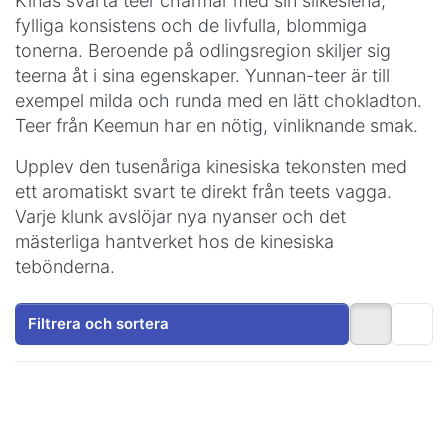
Kinas svarta teer charmar med sin silkeslena,
fylliga konsistens och de livfulla, blommiga
tonerna. Beroende på odlingsregion skiljer sig
teerna åt i sina egenskaper. Yunnan-teer är till
exempel milda och runda med en lätt chokladton.
Teer från Keemun har en nötig, vinliknande smak.
Upplev den tusenåriga kinesiska tekonsten med
ett aromatiskt svart te direkt från teets vagga.
Varje klunk avslöjar nya nyanser och det
mästerliga hantverket hos de kinesiska
tebönderna.
Filtrera och sortera
Tryck på
Tryck på
ENTER
ENTER
för fler
för fler