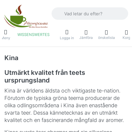
Ange en sökterm. De första resultaten v
WISSENSWERTES
Jämföra
önskelista
Korg
Meny
Logga in
Kina
Utmärkt kvalitet från teets
ursprungsland
Kina är världens äldsta och viktigaste te-nation.
Förutom de typiska gröna teerna producerar de
olika odlingsområdena i Kina även enastående
svarta teer. Dessa kännetecknas av en utmärkt
kvalitet och en fascinerande mångfald av aromer.