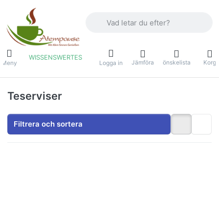
Ange en sökterm. De första resultaten v
WISSENSWERTES
Jämföra
önskelista
Korg
Meny
Logga in
Teserviser
Filtrera och sortera
Tryck på
Tryck på
ENTER
ENTER för
för fler
fler
alternativ
alternativ
på
på
Assam-
Darjeeling-
teset
startpaket