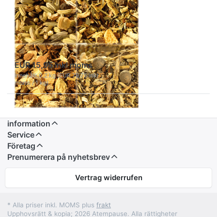
SHAMILA
Örtte – Ayuvital-
set
Ayuvital-örtte-setet ger inre
ro, friskhet och mild
avkoppling – fyra
EUR 15,95 inkl moms
välgörande teblandningar
för din dagliga balans.
Innehåll: 0,2 kg (EUR 79,75 inkl
moms / 1 kg)
information
Service
Företag
Prenumerera på nyhetsbrev
Vertrag widerrufen
* Alla priser inkl. MOMS plus
frakt
Upphovsrätt & kopia; 2026 Atempause. Alla rättigheter