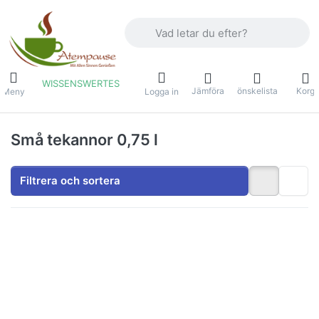
Ange en sökterm. De första resultaten v
WISSENSWERTES
Jämföra
önskelista
Korg
Meny
Logga in
Små tekannor 0,75 l
Filtrera och sortera
Tryck på
Tryck på
ENTER
ENTER
för fler
för fler
alternativ
alternativ
på
på
Dunoon
Dunoon
tekanna
tekanna
Small
Small