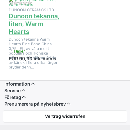
Det finns ännu inga recensioner för denna produkt.
DUNOON CERAMICS LTD
Dunoon tekanna,
liten, Warm
Hearts
Dunoon tekanna Warm
Hearts Fine Bone China
0,75 l Ett av våra mest
I lager
populära och ikoniska
mönster, där hjärtan fyllda
EUR 99,90 inkl moms
av kärlek i flera olika färger
pryder denn…
information
Service
Företag
Prenumerera på nyhetsbrev
Vertrag widerrufen