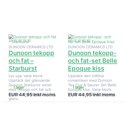
alternativ
alternativ
på
på
Dunoon
Dunoon
tekopp
tekopp-
och fat –
och fat-
Starburst
set Belle
Epoque
kiss
Det finns ännu inga recensioner för denna produkt.
Det finns ännu inga
DUNOON CERAMICS LTD
DUNOON CERAMICS LTD
Dunoon tekopp
Dunoon tekopp-
och fat –
och fat-set Belle
Starburst
Epoque kiss
Lys upp varje klunk.
Upptäck den tidlösa
Upptäck det glänsande
romantiken med Dunoon
Dunoon Starburst-setet
Tea Cup & Saucer Set Belle
I lager
I lager
med tekopp och fat och
Epoque kiss. Varje klunk
njut av dina tepauser i full
berättar en kärlekshistoria.
EUR 44,95 inkl moms
EUR 44,95 inkl moms
glans.
Tryck på
Tryck på
ENTER
ENTER
för fler
för fler
alternativ
alternativ