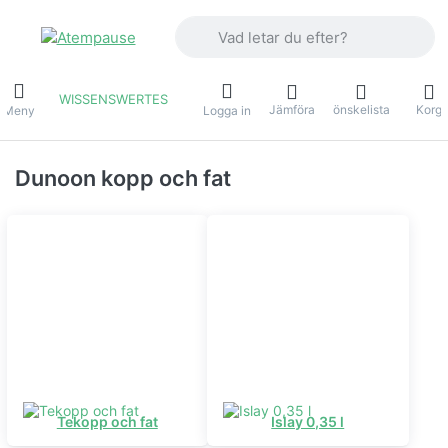
Ange en sökterm. De första resultaten v
WISSENSWERTES
Jämföra
önskelista
Korg
Meny
Logga in
Dunoon kopp och fat
Tekopp och fat
Islay 0,35 l