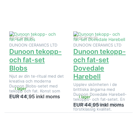
på
på
Dunoon
Dunoon
tekopp-
tekopp-
och fat-
och fat-
set
set
Blobs
Dovedale
Harebell
Det finns ännu inga recensioner för denna produkt.
Det finns ännu inga
DUNOON CERAMICS LTD
DUNOON CERAMICS LTD
Dunoon tekopp-
Dunoon tekopp-
och fat-set
och fat-set
Blobs
Dovedale
Harebell
Njut av din te-ritual med det
kreativa och moderna
Upplev skönheten i de
Dunoon Blobs-setet med
I lager
brittiska ängarna med
tekopp och fat. Konst som
Dunoon Dovedale Harebell-
inspirerar!
EUR 44,95 inkl moms
I lager
tekopps- och fat-setet. En
konstnärlig design möter
EUR 44,95 inkl moms
förstklassig kvalitet.
Tryck på
Tryck på
ENTER
ENTER
för fler
för fler
alternativ
alternativ