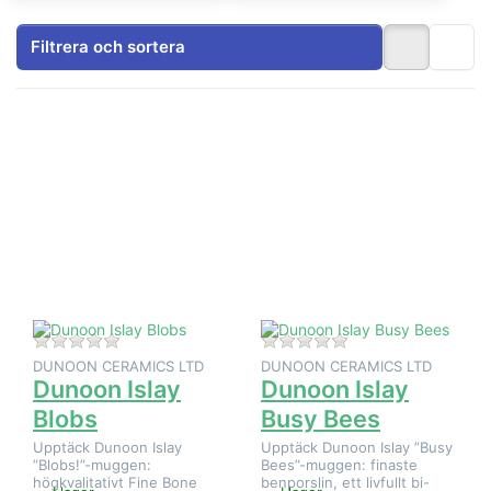
Filtrera och sortera
Tryck på
Tryck på
ENTER
ENTER
för fler
för fler
alternativ
alternativ
på
på
Dunoon
Dunoon
Islay
Islay
Blobs
Busy
Bees
Det finns ännu inga recensioner för denna produkt.
Det finns ännu inga
DUNOON CERAMICS LTD
DUNOON CERAMICS LTD
Dunoon Islay
Dunoon Islay
Blobs
Busy Bees
Upptäck Dunoon Islay
Upptäck Dunoon Islay ”Busy
”Blobs!”-muggen:
Bees”-muggen: finaste
högkvalitativt Fine Bone
benporslin, ett livfullt bi-