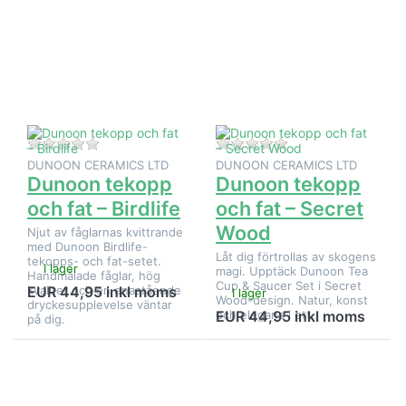
för fler
för fler
alternativ
alternativ
på
på
Dunoon
Dunoon
tekopp
tekopp
och fat –
och fat –
Birdlife
Secret
Wood
Det finns ännu inga recensioner för denna produkt.
Det finns ännu inga
DUNOON CERAMICS LTD
DUNOON CERAMICS LTD
Dunoon tekopp
Dunoon tekopp
och fat – Birdlife
och fat – Secret
Wood
Njut av fåglarnas kvittrande
med Dunoon Birdlife-
Låt dig förtrollas av skogens
tekopps- och fat-setet.
I lager
magi. Upptäck Dunoon Tea
Handmålade fåglar, hög
Cup & Saucer Set i Secret
kvalitet och en enastående
EUR 44,95 inkl moms
I lager
Wood-design. Natur, konst
dryckesupplevelse väntar
och elegans i ett.
EUR 44,95 inkl moms
på dig.
Tryck på
Tryck på
ENTER
ENTER
för fler
för fler