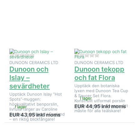
ENTER för
ENTER
fler
för fler
alternativ
alternativ
på Dunoon
på
och Islay –
Dunoon
sevärdheter
tekopp
och fat
Flora
Det finns ännu inga recensioner för denna produkt.
Det finns ännu inga
DUNOON CERAMICS LTD
DUNOON CERAMICS LTD
Dunoon och
Dunoon tekopp
Islay –
och fat Flora
sevärdheter
Upptäck den botaniska
lyxen med Dunoon Tea Cup
Upptäck Dunoon Islay ”Hot
& Saucer Set Flora.
I lager
Spots”-muggen:
Konstfullt utformat porslin
högkvalitativt benporslin,
möter blommig elegans. Ett
EUR 44,95 inkl moms
I lager
livfulla färger av Caroline
måste för alla teälskare!
Bessey, handgjord i England
EUR 43,95 inkl moms
– en riktig blickfångare!
Tryck på
Tryck på
ENTER
ENTER