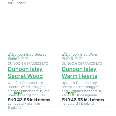
förtjusande.
Tryck på
Tryck på
ENTER
ENTER
för fler
för fler
alternativ
alternativ
på
på
Dunoon
Dunoon
Islay
Islay
Secret
Warm
Wood
Hearts
Det finns ännu inga recensioner för denna produkt.
Det finns ännu inga
DUNOON CERAMICS LTD
DUNOON CERAMICS LTD
Dunoon Islay
Dunoon Islay
Secret Wood
Warm Hearts
Upptäck Dunoon Islay
Upptäck Dunoon Islay
”Secret Wood”-muggen:
”Warm Hearts”-muggen:
elegant finbenporslin, ett
högkvalitativt benporslin,
I lager
I lager
poetiskt skogsmotiv av
kärleksfullt designade
Carol Skilton och hantverk
hjärtan av Caroline Bessey,
EUR 43,95 inkl moms
EUR 43,95 inkl moms
av högsta klass från
handgjord i England.
England.
Tryck på
Tryck på