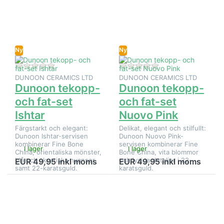
på
på
Dunoon
Dunoon
tekopp-
tekopp-
och fat-
och fat-
set
set
Ishtar
Nuovo
Ny
Ny
Pink
Det finns ännu inga recensioner för denna produkt.
Det finns ännu inga
DUNOON CERAMICS LTD
DUNOON CERAMICS LTD
Dunoon tekopp-
Dunoon tekopp-
och fat-set
och fat-set
Ishtar
Nuovo Pink
Färgstarkt och elegant:
Delikat, elegant och stilfullt:
Dunoon Ishtar-servisen
Dunoon Nuovo Pink-
kombinerar Fine Bone
servisen kombinerar Fine
I lager
I lager
China, orientaliska mönster,
Bone China, vita blommor
blå och akvatiska nyanser
och lyxiga detaljer i 22-
EUR 49,95 inkl moms
EUR 49,95 inkl moms
samt 22-karatsguld.
karatsguld.
Tryck på
Tryck på
ENTER
ENTER
för fler
för fler
alternativ
alternativ
på
på