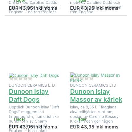
I lager
I lager
China med Caroline Dadds
motiv av Caroline Dadd och
livfulla mönster, handgjord i
hantverksmässig perfektion
EUR 43,95 inkl moms
EUR 43,95 inkl moms
England – en ren färgfest.
från England.
Tryck på
Tryck på
ENTER
ENTER
för fler
för fler
alternativ
alternativ
på
på
Dunoon
Dunoon
Islay
Islay
Daft
Massor
Dogs
av kärlek
Det finns ännu inga recensioner för denna produkt.
Det finns ännu inga
DUNOON CERAMICS LTD
DUNOON CERAMICS LTD
Dunoon Islay
Dunoon Islay
Daft Dogs
Massor av kärlek
Upptäck Dunoon Islay ”Daft
Islay, ca 0,35 l. Färgglada
Dogs”-muggen: lätt
akvarellhjärtan runt om,
finbenporslin, humoristiska
design av Caroline Bessey.
I lager
I lager
hundmotiv av Cherry
Klicka in och gör någon
Denman, handgjord i
glad.
EUR 43,95 inkl moms
EUR 43,95 inkl moms
England – helt enkelt