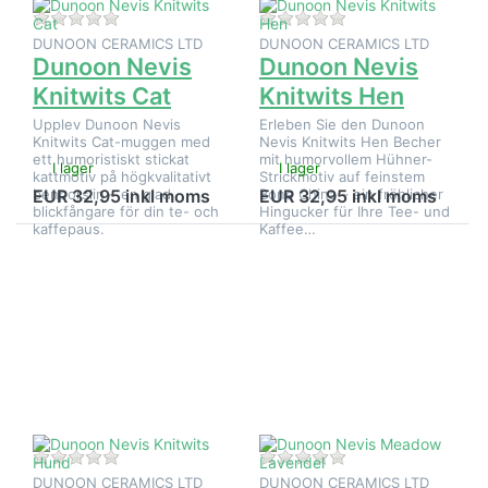
Det finns ännu inga recensioner för denna produkt.
Det finns ännu inga
DUNOON CERAMICS LTD
DUNOON CERAMICS LTD
Dunoon Nevis
Dunoon Nevis
Knitwits Cat
Knitwits Hen
Upplev Dunoon Nevis
Erleben Sie den Dunoon
Knitwits Cat-muggen med
Nevis Knitwits Hen Becher
ett humoristiskt stickat
mit humorvollem Hühner-
I lager
I lager
kattmotiv på högkvalitativt
Strickmotiv auf feinstem
benporslin – en glad
Bone China – ein fröhlicher
EUR 32,95 inkl moms
EUR 32,95 inkl moms
blickfångare för din te- och
Hingucker für Ihre Tee- und
kaffepaus.
Kaffee…
Tryck på
Tryck på
ENTER
ENTER
för fler
för fler
alternativ
alternativ
på
på
Dunoon
Dunoon
Nevis
Nevis
Knitwits
Meadow
Hund
Lavendel
Det finns ännu inga recensioner för denna produkt.
Det finns ännu inga
DUNOON CERAMICS LTD
DUNOON CERAMICS LTD