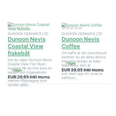
Nevis
Nevis
Coastal
Coffee
View
fiskebåt
Det finns ännu inga recensioner för denna produkt.
Det finns ännu inga
DUNOON CERAMICS LTD
DUNOON CERAMICS LTD
Dunoon Nevis
Dunoon Nevis
Coastal View
Coffee
fiskebåt
Om kaffe är din favoritdryck
kommer du att älska denna
Om du väljer Dunoon Nevis
eleganta design av Kate
I lager
Coastal View Fish Boat-
Mawdsley. Den är
muggen får du inte bara en
dekorerad i livfulla färger
EUR 29,95 inkl moms
I lager
vacker och högkvalitativ
och visar upp ett urval av
mugg, utan också en
EUR 29,95 inkl moms
kaffesor…
maritim följeslagare som
sprider glädj…
Tryck på
Tryck på
ENTER
ENTER
för fler
för fler
alternativ
alternativ
på
på
Dunoon
Dunoon
Nevis
Nevis