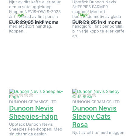
Njut av ditt kaffe eller te ur
Upptäck Dunoon Nevis
denna söta ugglekopp.
SHEEPIES FARMER-
Koppen NEVIS-OWLS-2023
muggen! Med ett
I lager
I lager
är tillverkad av fint porslin
bedårande motiv av glada
och har en rundad form
får och en bonde,
EUR 29,95 inkl moms
EUR 29,95 inkl moms
med ett stort handtag.
handgjord i fint benporslin,
Koppen…
blir varje kopp te eller kaffe
en…
Tryck på
Tryck på
ENTER
ENTER
för fler
för fler
alternativ
alternativ
på
på
Dunoon
Dunoon
Nevis
Nevis
Sheepies-
Sleepy
hägn
Cats
Rosa
Det finns ännu inga recensioner för denna produkt.
Det finns ännu inga
DUNOON CERAMICS LTD
DUNOON CERAMICS LTD
Dunoon Nevis
Dunoon Nevis
Sheepies-hägn
Sleepy Cats
Rosa
Upptäck Dunoon Nevis
Sheepies Pen-koppen! Med
Njut av ditt te med muggen
sin charmiga design