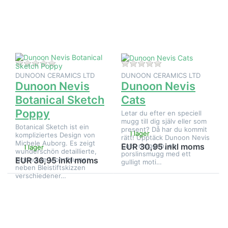
på
på
Dunoon
Dunoon
Nevis
Nevis
Botanical
Cats
Sketch
Poppy
Det finns ännu inga recensioner för denna produkt.
Det finns ännu inga
DUNOON CERAMICS LTD
DUNOON CERAMICS LTD
Dunoon Nevis
Dunoon Nevis
Botanical Sketch
Cats
Poppy
Letar du efter en speciell
mugg till dig själv eller som
Botanical Sketch ist ein
present? Då har du kommit
I lager
kompliziertes Design von
rätt! Upptäck Dunoon Nevis
Michele Auborg. Es zeigt
Cats-muggen, en
EUR 30,95 inkl moms
I lager
wunderschön detaillierte,
porslinsmugg med ett
lebendige Mohnblumen
EUR 36,95 inkl moms
gulligt moti…
neben Bleistiftskizzen
verschiedener…
Tryck på
Tryck på
ENTER
ENTER
för fler
för fler
alternativ
alternativ
på
på
Dunoon
Dunoon