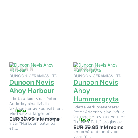
Tryck på
Tryck på
ENTER
ENTER för
för fler
fler alternativ
alternativ
på Dunoon
på
Nevis Ahoy
Dunoon
Hummergryta
Nevis
Ahoy
Harbour
Det finns ännu inga recensioner för denna produkt.
Det finns ännu inga
DUNOON CERAMICS LTD
DUNOON CERAMICS LTD
Dunoon Nevis
Dunoon Nevis
Ahoy Harbour
Ahoy
Hummergryta
I detta utkast visar Peter
Adderley sina livfulla
I detta verk presenterar
iakttagelser av kustvattnen.
I lager
Peter Adderley sina livfulla
Med vackra färger och
iakttagelser av kustvattnen.
underhållande illustrationer
EUR 29,95 inkl moms
I lager
”Lobster Pots” präglas av
visar ”Harbour” båtar på
vackra färger och
EUR 29,95 inkl moms
ett…
underhållande motiv och
visar fö…