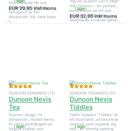
I lager
”NEVIS SLEEPY CATS PINK”
föreställande får och
från Dunoon – en perfekt
colliehundar i en lada,
EUR 29,95 inkl moms
I lager
kombination av stil och
handgjord av fint
komfort, prydd med
EUR 32,95 inkl moms
benporslin, blir varje kopp
bedårande sovande katter.
t…
Tryck på
Tryck på
ENTER
ENTER
för fler
för fler
alternativ
alternativ
på
på
Dunoon
Dunoon
Nevis
Nevis
Tea
Tiddles
Betyg: 5 från 5 stjärnor. 1 Bedömning.
Betyg: 5 från 5 stjä
DUNOON CERAMICS LTD
DUNOON CERAMICS LTD
Dunoon Nevis
Dunoon Nevis
Tea
Tiddles
Dunoon-mugg i fin
Claire Tuppers ”Tiddles” är
benporslin, modell Nevis.
ett illustrativt, strukturerat
En riktig blickfångare av
mönster som utspelar sig
I lager
I lager
högsta kvalitet och
mitt i en dimmig samling