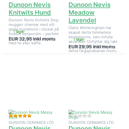
Dunoon Nevis
Dunoon Nevis
Knitwits Hund
Meadow
Lavendel
Dunoon Nevis Knitwits Dog-
muggen charmar med sitt
Claire Winteringham har
glada hundmotiv i stickat på
I lager
skapat detta himmelska
finaste benporslin – perfekt
blomstertrio, vars livfulla
för en humoristisk stund
EUR 32,95 inkl moms
I lager
akvareller förflyttar dig rakt
med te eller kaffe.
in i hjärtat av ängarna. I
EUR 29,95 inkl moms
detta färgsprakande motiv…
Tryck på
Tryck på
ENTER
ENTER
för fler
för fler
alternativ
alternativ
på
på
Dunoon
Dunoon
Nevis
Nevis
Messy
Messy
Cats
Dogs
Betyg: 5 från 5 stjärnor. 1 Bedömning.
Det finns ännu inga
DUNOON CERAMICS LTD
DUNOON CERAMICS LTD
Dunoon Nevis
Dunoon Nevis