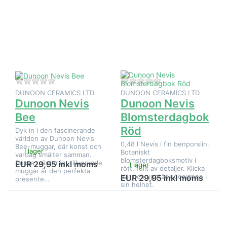
för fler
alternativ på
alternativ
Dunoon Nevis
på
Blomsterdagbok
Dunoon
Röd
Nevis
Bee
Det finns ännu inga recensioner för denna produkt.
Det finns ännu inga
DUNOON CERAMICS LTD
DUNOON CERAMICS LTD
Dunoon Nevis
Dunoon Nevis
Bee
Blomsterdagbok
Röd
Dyk in i den fascinerande
världen av Dunoon Nevis
0,48 l Nevis i fin benporslin.
Bee-muggar, där konst och
I lager
Botaniskt
vardag smälter samman.
blomsterdagboksmotiv i
Dessa mästerligt tillverkade
EUR 29,95 inkl moms
I lager
rött, fullt av detaljer. Klicka
muggar är den perfekta
här och upptäck designen i
EUR 29,95 inkl moms
presente…
sin helhet.
Tryck på
Tryck på
ENTER för
ENTER
fler
för fler