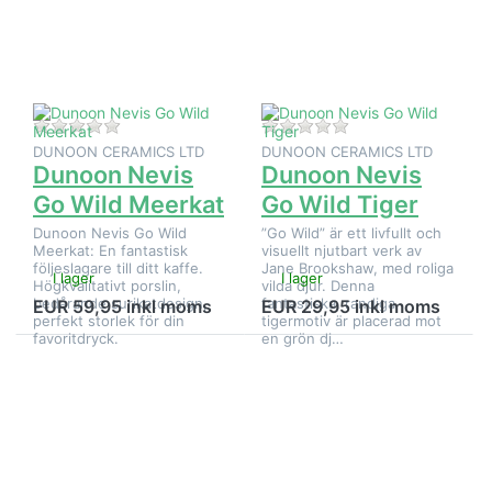
Dunoon
Dunoon
Nevis Go
Nevis Go
Wild
Wild
Meerkat
Tiger
Det finns ännu inga recensioner för denna produkt.
Det finns ännu inga
DUNOON CERAMICS LTD
DUNOON CERAMICS LTD
Dunoon Nevis
Dunoon Nevis
Go Wild Meerkat
Go Wild Tiger
Dunoon Nevis Go Wild
”Go Wild” är ett livfullt och
Meerkat: En fantastisk
visuellt njutbart verk av
följeslagare till ditt kaffe.
Jane Brookshaw, med roliga
I lager
I lager
Högkvalitativt porslin,
vilda djur. Denna
bedårande surikatdesign,
fantastiska, randiga
EUR 59,95 inkl moms
EUR 29,95 inkl moms
perfekt storlek för din
tigermotiv är placerad mot
favoritdryck.
en grön dj…
Tryck på
Tryck på
ENTER
ENTER för fler
för fler
alternativ på
alternativ
Dunoon Nevis
på
Happy Cats
Dunoon
Sköldpaddskatt
Nevis
Happy