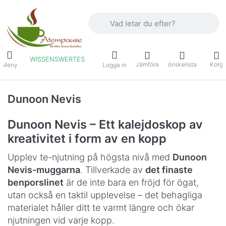
Ange en sökterm. De första resultaten v
WISSENSWERTES
Jämföra
önskelista
Korg
Meny
Logga in
Dunoon Nevis
Dunoon Nevis – Ett kalejdoskop av
kreativitet i form av en kopp
Upplev te-njutning på högsta nivå med
Dunoon
Nevis-muggarna
. Tillverkade av
det finaste
benporslinet
är de inte bara en fröjd för ögat,
utan också en taktil upplevelse – det behagliga
materialet håller ditt te varmt längre och ökar
njutningen vid varje kopp.