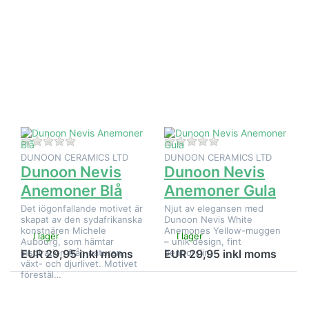
Tryck på
Tryck på
ENTER
ENTER
för fler
för fler
alternativ
alternativ
på
på
Dunoon
Dunoon
Nevis
Nevis
Anemoner
Anemoner
Blå
Gula
Det finns ännu inga recensioner för denna produkt.
Det finns ännu inga
DUNOON CERAMICS LTD
DUNOON CERAMICS LTD
Dunoon Nevis
Dunoon Nevis
Anemoner Blå
Anemoner Gula
Det iögonfallande motivet är
Njut av elegansen med
skapat av den sydafrikanska
Dunoon Nevis White
konstnären Michele
Anemones Yellow-muggen
I lager
I lager
Aubourg, som hämtar
– unik design, fint
inspiration från naturen,
benporslin.
EUR 29,95 inkl moms
EUR 29,95 inkl moms
växt- och djurlivet. Motivet
förestäl…
Tryck på
Tryck på ENTER
ENTER
för fler