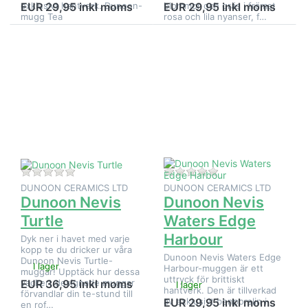
exklusivt hantverk. Dunoon-
blommor och gräs i främst
EUR 29,95 inkl moms
EUR 29,95 inkl moms
mugg Tea
rosa och lila nyanser, f…
Tryck på
Tryck på
ENTER
ENTER
för fler
för fler
alternativ
alternativ
på
på
Dunoon
Dunoon
Nevis
Nevis
Turtle
Waters
Edge
Harbour
Det finns ännu inga recensioner för denna produkt.
Det finns ännu inga
DUNOON CERAMICS LTD
DUNOON CERAMICS LTD
Dunoon Nevis
Dunoon Nevis
Turtle
Waters Edge
Harbour
Dyk ner i havet med varje
kopp te du dricker ur våra
Dunoon Nevis Waters Edge
Dunoon Nevis Turtle-
I lager
Harbour-muggen är ett
muggar! Upptäck hur dessa
uttryck för brittiskt
vackert designade muggar
EUR 36,95 inkl moms
I lager
hantverk. Den är tillverkad
förvandlar din te-stund till
av exklusivt benporslin i
EUR 29,95 inkl moms
en rof…