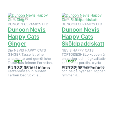
Cats
Ginger
Det finns ännu inga recensioner för denna produkt.
Det finns ännu inga
DUNOON CERAMICS LTD
DUNOON CERAMICS LTD
Dunoon Nevis
Dunoon Nevis
Happy Cats
Happy Cats
Ginger
Sköldpaddskatt
Die NEVIS HAPPY CATS
NEVIS HAPPY CATS
GINGER Tasse ist eine
TORTOISESHELL-koppen är
charmante und gemütliche
en vacker och högkvalitativ
I lager
I lager
Tasse aus feinem Porzellan,
kopp i fint porslin, tryckt
die mit verschiedenen
med olika kattraser i bruna
EUR 32,95 inkl moms
EUR 32,95 inkl moms
Katzenrassen in bunten
och beige nyanser. Koppen
Farben bedruckt is…
rymmer 4…
Tryck på
Tryck på
ENTER
ENTER för fler
för fler
alternativ på
alternativ
Dunoon Nevis
på
Hummingbirds
Dunoon
Gul
Nevis
Happy
Cats