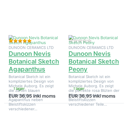
alternativ
alternativ
på Dunoon
på
Nevis
Dunoon
Botanical
Nevis
Sketch
Botanical
Agapanthus
Sketch
Peony
Betyg: 5 från 5 stjärnor. 1 Bedömning.
Det finns ännu inga
DUNOON CERAMICS LTD
DUNOON CERAMICS LTD
Dunoon Nevis
Dunoon Nevis
Botanical Sketch
Botanical Sketch
Agapanthus
Peony
Botanical Sketch ist ein
Botanical Sketch ist ein
kompliziertes Design von
kompliziertes Design von
Michele Auborg. Es zeigt
Michele Auborg. Es zeigt
I lager
I lager
die zarten blauen
die perfekte rosa Blüten der
Blütenblätter des
Pfingstrose neben
EUR 36,95 inkl moms
EUR 36,95 inkl moms
Agapanthus neben
Bleistiftskizzen
Bleistiftskizzen
verschiedener Teile…
verschiedener…
Tryck på
Tryck på
ENTER
ENTER
för fler
för fler
alternativ
alternativ