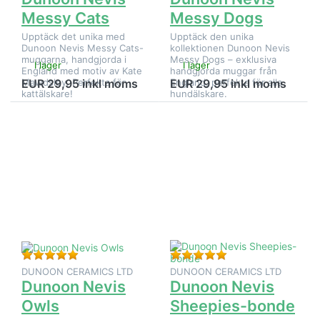
Messy Cats
Messy Dogs
Upptäck det unika med
Upptäck den unika
Dunoon Nevis Messy Cats-
kollektionen Dunoon Nevis
muggarna, handgjorda i
Messy Dogs – exklusiva
I lager
I lager
England med motiv av Kate
handgjorda muggar från
Mawdsley. Perfekta för
England, perfekta för alla
EUR 29,95 inkl moms
EUR 29,95 inkl moms
kattälskare!
hundälskare.
Tryck på
Tryck på
ENTER
ENTER
för fler
för fler
alternativ
alternativ
på
på
Dunoon
Dunoon
Nevis
Nevis
Owls
Sheepies-
bonde
Betyg: 5 från 5 stjärnor. 1 Bedömning.
Betyg: 5 från 5 stjä
DUNOON CERAMICS LTD
DUNOON CERAMICS LTD
Dunoon Nevis
Dunoon Nevis
Owls
Sheepies-bonde