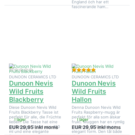
England och har ett
fascinerande ham…
Tryck på
Tryck på
ENTER för
ENTER
fler
för fler
alternativ
alternativ
på
på
Dunoon
Dunoon
Nevis Wild
Nevis
Fruits
Wild
Blackberry
Fruits
Hallon
Det finns ännu inga recensioner för denna produkt.
Betyg: 5 från 5 stjä
DUNOON CERAMICS LTD
DUNOON CERAMICS LTD
Dunoon Nevis
Dunoon Nevis
Wild Fruits
Wild Fruits
Blackberry
Hallon
Diese Dunoon Nevis Wild
Denna Dunoon Nevis Wild
Fruits Blackberry Tasse ist
Fruits Raspberry-mugg är
perfekt für alle, die Früchte
perfekt för alla som älskar
I lager
I lager
lieben. Die Tasse hat eine
frukt. Muggen har en rymlig
großzügige Größe von 480
volym på 480 ml och en
EUR 29,95 inkl moms
EUR 29,95 inkl moms
ml und eine elegante
elegant form. Den tål både