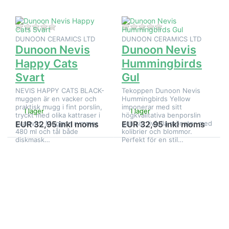
Svart
Det finns ännu inga recensioner för denna produkt.
Det finns ännu inga
DUNOON CERAMICS LTD
DUNOON CERAMICS LTD
Dunoon Nevis
Dunoon Nevis
Happy Cats
Hummingbirds
Svart
Gul
NEVIS HAPPY CATS BLACK-
Tekoppen Dunoon Nevis
muggen är en vacker och
Hummingbirds Yellow
praktisk mugg i fint porslin,
imponerar med sitt
I lager
I lager
tryckt med olika kattraser i
högkvalitativa benporslin
svartvitt. Muggen rymmer
och sitt livfulla mönster med
EUR 32,95 inkl moms
EUR 32,95 inkl moms
480 ml och tål både
kolibrier och blommor.
diskmask…
Perfekt för en stil…
Tryck på
Tryck på
ENTER för fler
ENTER
alternativ på
för fler
Dunoon Nevis
alternativ
Hummingbirds
på
Lila
Dunoon
Nevis
Jurassic
Jive T-
Rex