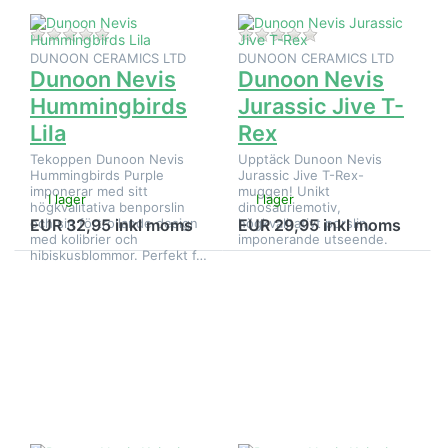
Det finns ännu inga recensioner för denna produkt.
Det finns ännu inga
DUNOON CERAMICS LTD
DUNOON CERAMICS LTD
Dunoon Nevis
Dunoon Nevis
Hummingbirds
Jurassic Jive T-
Lila
Rex
Tekoppen Dunoon Nevis
Upptäck Dunoon Nevis
Hummingbirds Purple
Jurassic Jive T-Rex-
imponerar med sitt
muggen! Unikt
I lager
I lager
högkvalitativa benporslin
dinosauriemotiv,
och sin förtrollande design
högkvalitativt porslin,
EUR 32,95 inkl moms
EUR 29,95 inkl moms
med kolibrier och
imponerande utseende.
hibiskusblommor. Perfekt f…
Tryck på
Tryck på
ENTER
ENTER
för fler
för fler
alternativ
alternativ
på
på
Dunoon
Dunoon
Nevis
Nevis
Knitwits
Knitwits
Cat
Hen