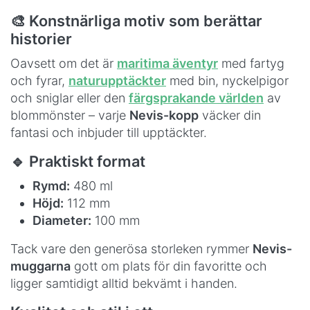
🎨 Konstnärliga motiv som berättar
historier
Oavsett om det är
maritima äventyr
med fartyg
och fyrar,
naturupptäckter
med bin, nyckelpigor
och sniglar eller den
färgsprakande världen
av
blommönster – varje
Nevis-kopp
väcker din
fantasi och inbjuder till upptäckter.
🔹 Praktiskt format
Rymd:
480 ml
Höjd:
112 mm
Diameter:
100 mm
Tack vare den generösa storleken rymmer
Nevis-
muggarna
gott om plats för din favoritte och
ligger samtidigt alltid bekvämt i handen.