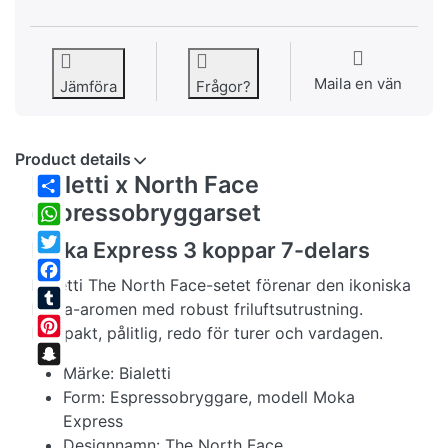
Maila en vän
Jämföra
Frågor?
Product details
Bialetti x North Face
espressobryggarset
Share
WhatsApp
Moka Express 3 koppar 7-delars
Twitter
Bialetti The North Face-setet förenar den ikoniska
Facebook
Moka-aromen med robust friluftsutrustning.
Tumblr
Kompakt, pålitlig, redo för turer och vardagen.
Pinterest
Märke: Bialetti
Snapchat
Form: Espressobryggare, modell Moka
Express
Designnamn: The North Face