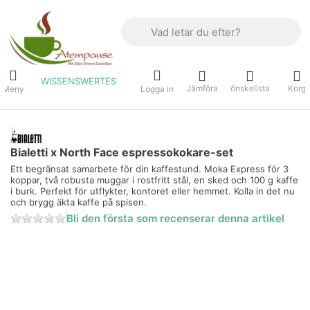
Ange en sökterm. De första resultaten v
WISSENSWERTES
Jämföra
önskelista
Korg
Meny
Logga in
Bialetti x North Face espressokokare-set
Ett begränsat samarbete för din kaffestund. Moka Express för 3
koppar, två robusta muggar i rostfritt stål, en sked och 100 g kaffe
i burk. Perfekt för utflykter, kontoret eller hemmet. Kolla in det nu
och brygg äkta kaffe på spisen.
Bli den första som recenserar denna artikel