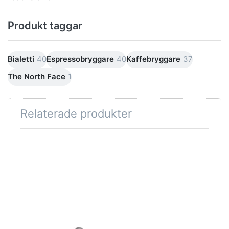
Produkt taggar
Bialetti
40
Espressobryggare
40
Kaffebryggare
37
The North Face
1
Relaterade produkter
Tryck på
ENTER för fler
alternativ på
Bialetti Moka-
espressokanna
för
induktionshäll,
röd, 4 koppar