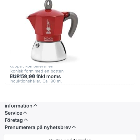
Det finns ännu inga recensioner för denna produkt.
BIALETTI
Bialetti Moka-
espressokanna
för
induktionshäll,
röd, 4 koppar
Moka Induction röd, 4
koppar, kombinerar en
ikonisk form med en botten
EUR 59,90 inkl moms
i rostfritt stål för
induktionshällar. Ca 190 ml,
överdel i aluminium, säker
handtag i t…
information
Service
Företag
Prenumerera på nyhetsbrev