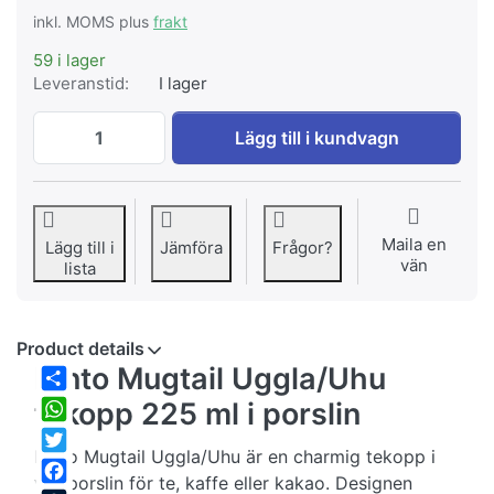
inkl. MOMS plus
frakt
59 i lager
Leveranstid:
I lager
Kinto Mugtail Uggla/Uhu-tekopp till EUR 
Lägg till i kundvagn
Maila en
Lägg till i
Jämföra
Frågor?
vän
lista
Product details
Kinto Mugtail Uggla/Uhu
Share
tekopp 225 ml i porslin
WhatsApp
Kinto Mugtail Uggla/Uhu är en charmig tekopp i
Twitter
vitt porslin för te, kaffe eller kakao. Designen