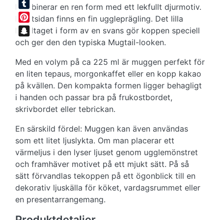
Facebook
kombinerar en ren form med ett lekfullt djurmotiv.
Tumblr
På utsidan finns en fin uggleprägling. Det lilla
Pinterest
handtaget i form av en svans gör koppen speciell
och ger den den typiska Mugtail-looken.
Snapchat
Med en volym på ca 225 ml är muggen perfekt för
en liten tepaus, morgonkaffet eller en kopp kakao
på kvällen. Den kompakta formen ligger behagligt
i handen och passar bra på frukostbordet,
skrivbordet eller tebrickan.
En särskild fördel: Muggen kan även användas
som ett litet ljuslykta. Om man placerar ett
värmeljus i den lyser ljuset genom ugglemönstret
och framhäver motivet på ett mjukt sätt. På så
sätt förvandlas tekoppen på ett ögonblick till en
dekorativ ljuskälla för köket, vardagsrummet eller
en presentarrangemang.
Produktdetaljer