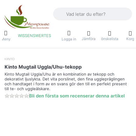
Ange en sökterm. De första resultaten v
WISSENSWERTES
Jämföra
önskelista
Korg
Meny
Logga in
Kinto Mugtail Uggla/Uhu-tekopp
Kinto Mugtail Uggla/Uhu är en kombination av tekopp och
dekorativt ljuslykta. Det vita porslinet, den fina ugglepräglingen
och handtaget i form av en svans gör den till en perfekt present
till te- och uggleälskare.
Bli den första som recenserar denna artikel