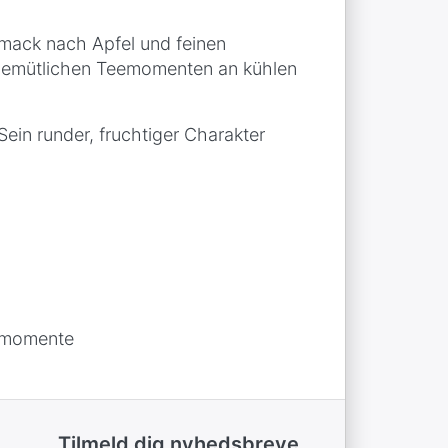
hmack nach Apfel und feinen
 gemütlichen Teemomenten an kühlen
Sein runder, fruchtiger Charakter
eemomente
Tilmeld dig nyhedsbreve