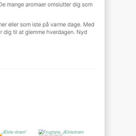
r. De mange aromaer omslutter dig som
ener eller som iste på varme dage. Med
år dig til at glemme hverdagen. Nyd
Tryk på
ENTER for
flere
r
muligheder
på
Frugtete
„Æbledrøm
med
sydfrugter“
 1 Vurdering.
Bedømmelse: 5 fra 5 stjerner. 2 Anmeldelser.
Der er endnu ingen anmeldelser af d