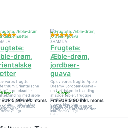
på
på
rugtete:
Frugtete:
Æble-
Æble-
drøm,
drøm,
ientalske
jordbær-
nætter
guava
Bedømmelse: 5 fra 5 stjerner. 2 Anmeldelser.
Bedømmelse: 5 fra 5 stjerner.
AMILA
SHAMILA
rugtete:
Frugtete:
ble-drøm,
Æble-drøm,
rientalske
jordbær-
ætter
guava
ev vores frugtte
Oplev vores frugtte Apple
feltraum Orientalische
Dream® Jordbær-Guava –
hte“ – en eksotisk
en forfriskende blanding
På lager
På lager
gtteblanding med æble
af søde æbler, frugtige
orientalske krydderier.
jordbær og eksotisk
a EUR 5,90 inkl. moms
Fra EUR 5,90 inkl. moms
dyb dig i naturlig te-
guava. Nyd den
old: 0,1 kg (EUR 59,00
Indhold: 0,1 kg (EUR 59,00
else, og la…
harmoniske aroma og den
. moms / 1 kg)
inkl. moms / 1 kg)
na…