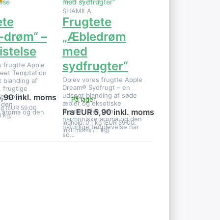
SHAMILA
ete
Frugtete
-drøm“ –
„Æbledrøm
istelse
med
sydfrugter“
 frugtte Apple
eet Temptation
Oplev vores frugtte Apple
 blanding af
Dream® Sydfrugt – en
 frugtige
udsøgt blanding af søde
eksotisk
5,90 inkl. moms
På lager
æbler og eksotiske
 den
 kg (EUR 59,00
frugter. Nyd den
Fra EUR 5,90 inkl. moms
 aroma og den
1 kg)
harmoniske aroma og den
Indhold: 0,1 kg (EUR 59,00
naturlige teoplevelse når
inkl. moms / 1 kg)
so…
Tryk på
r
ENTER for
flere
r
muligheder
e:
på
Frugtete:
,
Æble,
e,
moringa,
granatæble