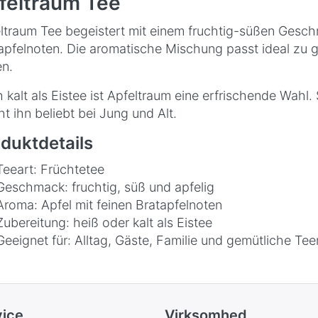
feltraum Tee
ltraum Tee begeistert mit einem fruchtig-süßen Gesc
apfelnoten. Die aromatische Mischung passt ideal zu
n.
 kalt als Eistee ist Apfeltraum eine erfrischende Wahl. 
t ihn beliebt bei Jung und Alt.
duktdetails
Teeart: Früchtetee
Geschmack: fruchtig, süß und apfelig
Aroma: Apfel mit feinen Bratapfelnoten
Zubereitung: heiß oder kalt als Eistee
Geeignet für: Alltag, Gäste, Familie und gemütliche T
vice
Virksomhed