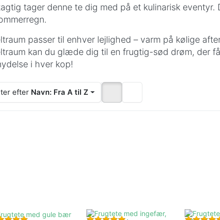
tagtig tager denne te dig med på et kulinarisk eventy
ommerregn.
ltraum passer til enhver lejlighed – varm på kølige aft
ltraum kan du glæde dig til en frugtig-sød drøm, der f
nydelse i hver kop!
ter efter
Navn: Fra A til Z
Tryk på
Tryk på
Tryk på
NTER for
ENTER for
ENTER for
flere
flere
flere
ligheder
muligheder
mulighede
på
på
på
rugtete
Frugtete
Frugtete
ed gule
med
„Æble-
bær
ingefær,
drøm“ –
frisk
Sød
mandarin
fristelse
Bedømmelse: 5 fra 5 stjerner. 2 Anmeldelser.
Bedømmelse: 5 fra 5 stjerner.