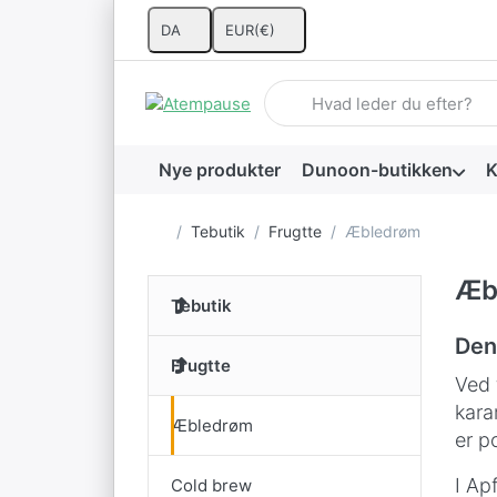
DA
EUR
(€)
Indtast et søgeord. De første 
Nye produkter
Dunoon-butikken
K
Startside
Tebutik
Frugtte
Æbledrøm
Æb
Tebutik
Den
Frugtte
Ved 
kara
Æbledrøm
er p
I Ap
Cold brew