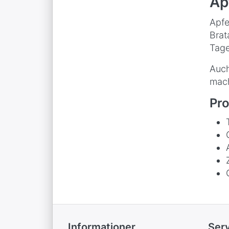
Ap
Apfe
Brat
Tage
Auch
mach
Pro
Informationer
Ser