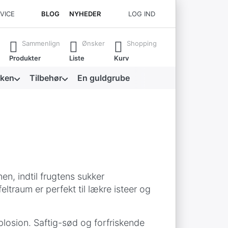
RVICE
BLOG
NYHEDER
LOG IND
 for at få alle resultater frem.
Sammenlign
Ønsker
Shopping
Produkter
Liste
Kurv
kken
Tilbehør
En guldgrube
en, indtil frugtens sukker
eltraum er perfekt til lækre isteer og
losion. Saftig-sød og forfriskende