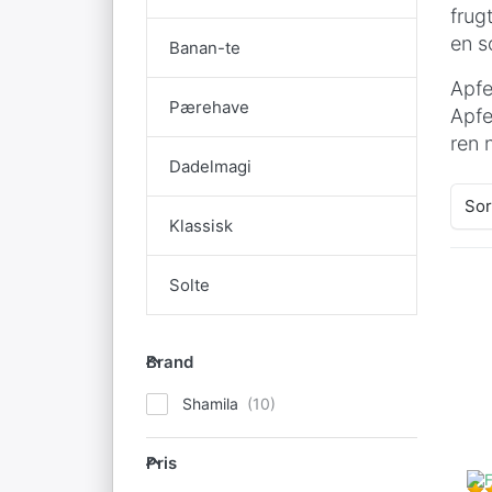
frug
en s
Banan-te
Apfe
Pærehave
Apfe
ren 
Dadelmagi
Sor
Klassisk
Solte
E
Brand
mu
Brand
F
m
Shamila
Pris
Pris