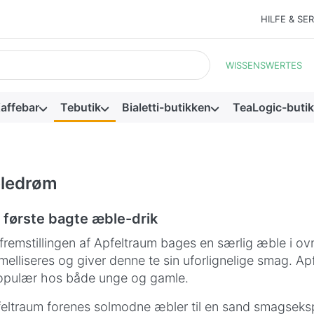
HILFE & SE
resultater vises automatisk, mens du skriver. Tryk på Enter-tasten
WISSENSWERTES
affebar
Tebutik
Bialetti-butikken
TeaLogic-buti
ledrøm
 første bagte æble-drik
fremstillingen af Apfeltraum bages en særlig æble i ovn
melliseres og giver denne te sin uforlignelige smag. Apf
opulær hos både unge og gamle.
feltraum forenes solmodne æbler til en sand smagseksp