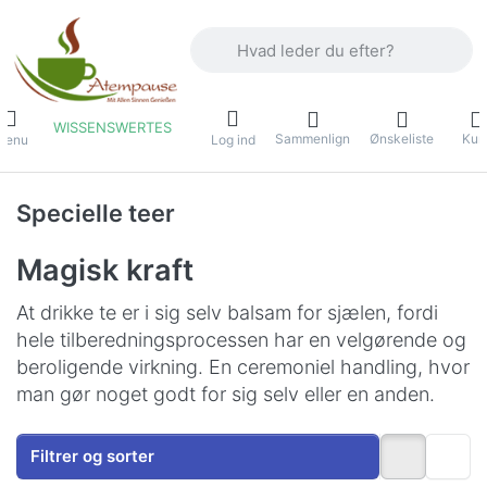
Indtast et søgeord. De første resultater
WISSENSWERTES
Sammenlign
Ønskeliste
Kur
Menu
Log ind
Specielle teer
Magisk kraft
At drikke te er i sig selv balsam for sjælen, fordi
hele tilberedningsprocessen har en velgørende og
beroligende virkning. En ceremoniel handling, hvor
man gør noget godt for sig selv eller en anden.
Filtrer og sorter