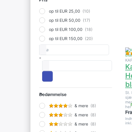
E
op til EUR 25,00
mu
op til EUR 50,00
p
St
b
op til EUR 100,00
op til EUR 150,00
Fra
Prisinterval
-
KA
til
Ka
H
b
Bedømmelse
St.
Bedømmelse
sjæ
med
& mere
her
kop
Fr
& mere
Indh
inkl
& mere