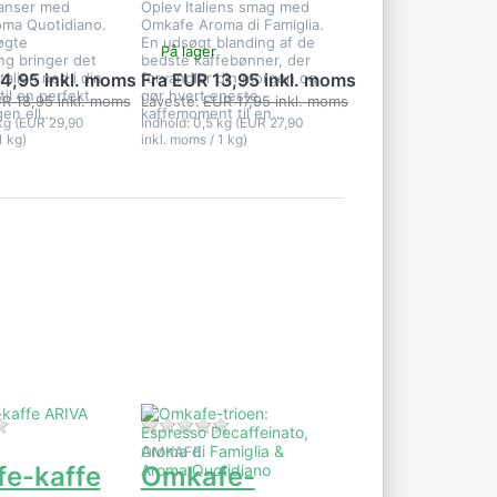
anser med
Oplev Italiens smag med
ma Quotidiano.
Omkafe Aroma di Famiglia.
øgte
En udsøgt blanding af de
På lager
ng bringer det
bedste kaffebønner, der
talien ned i din
forvandler din morgen og
14,95 inkl. moms
Fra EUR 13,95 inkl. moms
til en perfekt
gør hvert eneste
R 18,95 inkl. moms
Laveste:
EUR 17,95 inkl. moms
gen ell…
kaffemoment til en…
 kg (EUR 29,90
Indhold: 0,5 kg (EUR 27,90
1 kg)
inkl. moms / 1 kg)
Tryk på
ENTER for
flere
r
muligheder
på Omkafe-
trioen:
Espresso
Decaffeinato,
Aroma di
Famiglia &
Aroma
Quotidiano
 1 Vurdering.
Der er endnu ingen anmeldelser af dette produkt.
Der er endnu ingen anmeldelser af d
OMKAFE
e-kaffe
Omkafe-