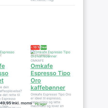
Tryk på
ENTER for
flere
r
muligheder
e
på Omkafe
Espresso
Tipo Oro
kaffebønner
− 10 %
Deal
 1 Vurdering.
Der er endnu ingen anmeldelser af dette produkt.
Der er endnu ingen anmeldelser af d
OMKAFE
fe
Omkafe
sso
Espresso Tipo
et
Oro
kaffebønner
ve den
kaffeoplevelse?
Omkafe Espresso Tipo Oro
e det rette til
er ideel til espresso,
e Espresso
cappuccino og latte
Med denne
149,95 inkl. moms
På lager
macchiato og lover en
du fem