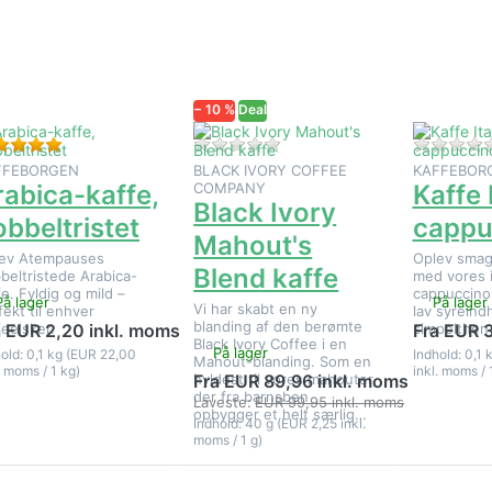
uligheder
muligheder
mulighede
å Arabica-
på Black
på Kaffe
kaffe,
Ivory
Italiensk
bbeltristet
Mahout's
cappuccin
Blend
kaffe
− 10 %
Deal
Bedømmelse: 5 fra 5 stjerner. 1 Vurdering.
Der er endnu ingen anmeldels
FFEBORGEN
BLACK IVORY COFFEE
KAFFEBOR
rabica-kaffe,
COMPANY
Kaffe 
Black Ivory
obbeltristet
cappu
Mahout's
ev Atempauses
Oplev smage
Blend kaffe
beltristede Arabica-
med vores i
fe. Fyldig og mild –
cappuccino:
På lager
På lager
Vi har skabt en ny
fekt til enhver
lav syreind
blanding af den berømte
feelsker.
simpelthen 
a EUR 2,20 inkl. moms
Fra EUR 
Black Ivory Coffee i en
På lager
old: 0,1 kg (EUR 22,00
Indhold: 0,1
Mahout-blanding. Som en
. moms / 1 kg)
inkl. moms / 
hyldest til vores mahouter,
Fra EUR 89,96 inkl. moms
der fra barnsben
Laveste:
EUR 99,95 inkl. moms
opbygger et helt særlig…
Indhold: 40 g (EUR 2,25 inkl.
moms / 1 g)