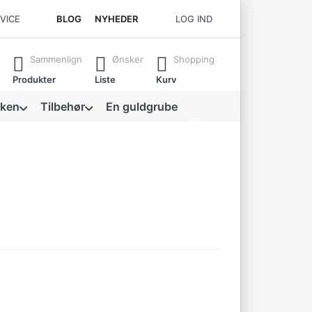
RVICE
BLOG
NYHEDER
LOG IND
 for at få alle resultater frem.
Sammenlign
Ønsker
Shopping
Produkter
Liste
Kurv
kken
Tilbehør
En guldgrube
Tryk på
r
ENTER for
flere