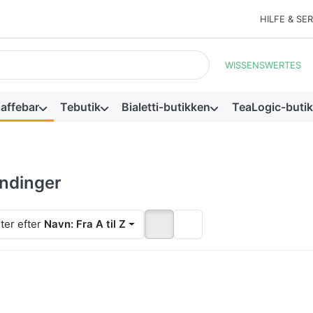
HILFE & SE
resultater vises automatisk, mens du skriver. Tryk på Enter-tasten
WISSENSWERTES
affebar
Tebutik
Bialetti-butikken
TeaLogic-buti
ndinger
ter efter
Navn: Fra A til Z
Tryk på
Tryk på
Tryk på
NTER for
ENTER for
ENTER fo
flere
flere
flere