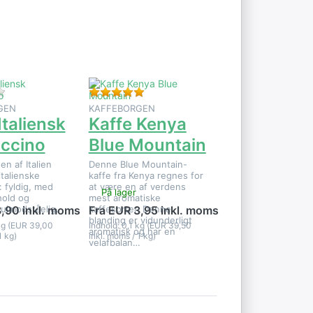
r
muligheder
på Kaffe
Kenya Blue
o
Mountain
er af dette produkt.
Der er endnu ingen anmeldelser af dette produkt.
Bedømmelse: 5 fra 5 stjerner. 3 Anme
GEN
KAFFEBORGEN
Italiensk
Kaffe Kenya
ccino
Blue Mountain
n af Italien
Denne Blue Mountain-
talienske
kaffe fra Kenya regnes for
 fyldig, med
at være en af verdens
På lager
hold og
mest aromatiske
uimodståelig.
kaffesorter. Denne
3,90 inkl. moms
Fra EUR 3,95 inkl. moms
blanding er vidunderligt
 kg (EUR 39,00
Indhold: 0,1 kg (EUR 39,50
aromatisk og har en
1 kg)
inkl. moms / 1 kg)
velafbalan…