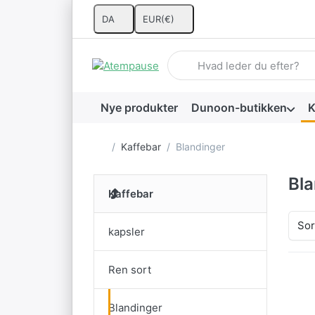
DA
EUR
(€)
Indtast et søgeord. De første 
Nye produkter
Dunoon-butikken
K
Startside
Kaffebar
Blandinger
Bla
Kaffebar
Sor
kapsler
Ren sort
E
Blandinger