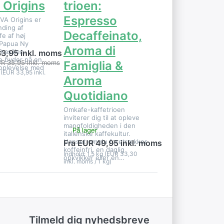
 Origins
trioen:
Espresso
VA Origins er
nding af
Decaffeinato,
fe af høj
a Papua Ny
Aroma di
rasilien.
33,95 inkl. moms
e byder på en
R 35,95 inkl. moms
Famiglia &
 oplevelse med
 (EUR 33,95 inkl.
Aroma
Quotidiano
Omkafe-kaffetrioen
inviterer dig til at opleve
mangfoldigheden i den
På lager
italienske kaffekultur.
Uanset om du foretrækker
Fra EUR 49,95 inkl. moms
koffeinfri, en daglig
Indhold: 1,5 kg (EUR 33,30
opkvikker eller en…
inkl. moms / 1 kg)
Tilmeld dig nyhedsbreve