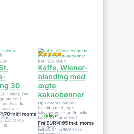
Tryk på
ENTER for
flere
r
muligheder
på Kaffe,
-
Wiener-
blanding
med ægte
kakaobønner
er af dette produkt.
Der er endnu ingen anmeldelser af dette produkt.
Bedømmelse: 5 fra 5 stjerner. 2 Anme
GEN
KAFFEBORGEN
St.
Kaffe, Wiener-
a-
blanding med
ing 30
ægte
kakaobønner
St. Helena. Det
ge med det
Oplev vores Wiener-
 her, hvis du
blanding med ægte
il læse om
kakaobønner – en fin, mild
denhed, men
1,70 inkl. moms
På lager
kaffe, der får ethvert
 den.
 kg (EUR 217,00
hjerte til at banke
Fra EUR 4,95 inkl. moms
1 kg)
hurtigere.
Indhold: 0,1 kg (EUR 49,50
inkl. moms / 1 kg)