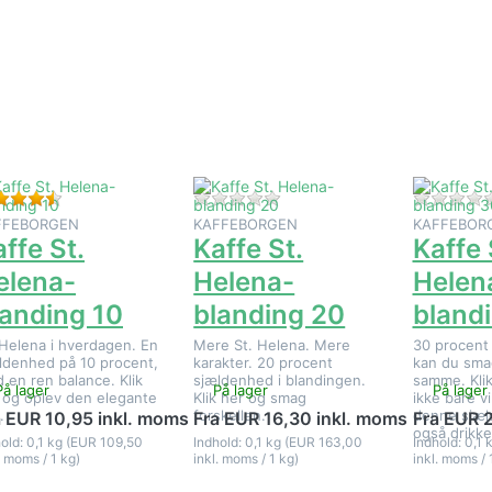
Tryk på
Tryk på
Tryk på
NTER for
ENTER for
ENTER for
flere
flere
flere
ligheder
muligheder
mulighede
å Kaffe
på Kaffe
på Kaffe
. Helena-
St. Helena-
St. Helena
landing
blanding
blanding
10
20
30
Bedømmelse: 4 fra 5 stjerner. 2 Anmeldelser.
Der er endnu ingen anmeldels
FFEBORGEN
KAFFEBORGEN
KAFFEBOR
ffe St.
Kaffe St.
Kaffe 
elena-
Helena-
Helen
landing 10
blanding 20
bland
 Helena i hverdagen. En
Mere St. Helena. Mere
30 procent 
ldenhed på 10 procent,
karakter. 20 procent
kan du sma
 en ren balance. Klik
sjældenhed i blandingen.
samme. Klik
På lager
På lager
På lager
 og oplev den elegante
Klik her og smag
ikke bare v
.
forskellen.
denne sjæl
a EUR 10,95 inkl. moms
Fra EUR 16,30 inkl. moms
Fra EUR 2
også drikke
old: 0,1 kg (EUR 109,50
Indhold: 0,1 kg (EUR 163,00
Indhold: 0,1
. moms / 1 kg)
inkl. moms / 1 kg)
inkl. moms / 