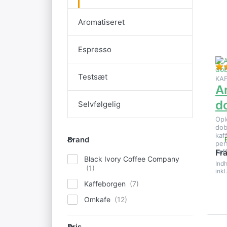
m
p
Aromatiseret
do
Espresso
Testsæt
KA
A
d
Selvfølgelig
Opl
dob
Brand
kaf
Brand
per
kaf
Fr
Black Ivory Coffee Company
Indh
inkl
Kaffeborgen
Omkafe
Pris
Pris