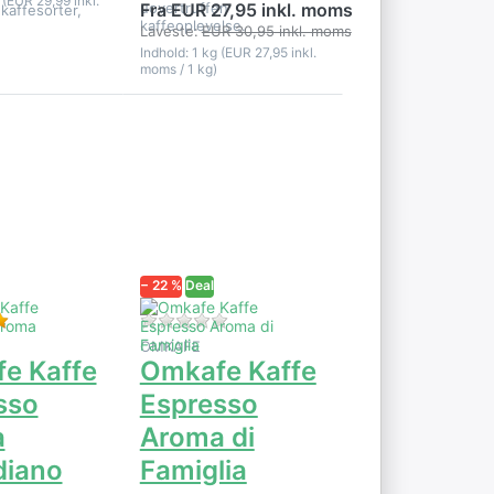
 (EUR 29,99 inkl.
uovertruffen
Fra EUR 27,95 inkl. moms
 kaffesorter,
kaffeoplevelse.
Laveste:
EUR 30,95 inkl. moms
Indhold: 1 kg (EUR 27,95 inkl.
moms / 1 kg)
Tryk på
ENTER for
flere
r
muligheder
e
på Omkafe
Kaffe
Espresso
Aroma di
o
Famiglia
− 22 %
Deal
er af dette produkt.
Bedømmelse: 5 fra 5 stjerner. 4 Anmeldelser.
Der er endnu ingen anmeldelser af d
OMKAFE
e Kaffe
Omkafe Kaffe
sso
Espresso
a
Aroma di
diano
Famiglia