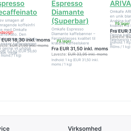
spresso
Espresso
ARIVA
ecaffeinato
Diamante
Omkafe ARI
en unik bla
(Superbar)
ev smagen af
Arabica-kaf
På lager
mragende koffeinfri
kvalitet fr
Omkafe Espresso
fe med Omkafe
Guinea og B
Fra EUR 
udsolgt!
Diamante kaffebønner –
affeinato. Den
Denne kaff
Laveste:
EU
Førsteklasses kvalitet til
ekte blanding til alle,
a EUR 18,30 inkl. moms
følelsesrig
På lager
Indhold: 1 kg
kræsne kaffeelskere
 elsker kaffesmagen,
e…
este:
EUR 21,95 inkl. moms
moms / 1 kg)
Fra EUR 31,50 inkl. moms
 gerne vil undgå
old: 0,5 kg (EUR 36,60
fein. Ople…
Laveste:
EUR 33,95 inkl. moms
. moms / 1 kg)
Indhold: 1 kg (EUR 31,50 inkl.
moms / 1 kg)
vice
Virksomhed