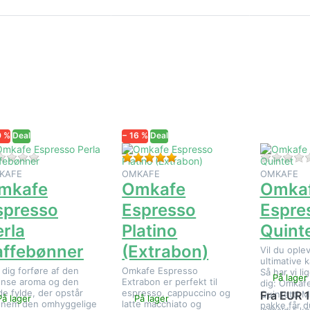
Tryk på
Tryk på
Tryk på
NTER for
ENTER for
ENTER for
flere
flere
flere
uligheder
muligheder
mulighede
å Omkafe
på Omkafe
på Omkaf
Espresso
Espresso
Espresso
Perla
Platino
Quintet
ffebønner
(Extrabon)
0 %
Deal
− 16 %
Deal
Der er endnu ingen anmeldelser af dette produkt.
Bedømmelse: 5 fra 5 stjerner.
KAFE
OMKAFE
OMKAFE
mkafe
Omkafe
Omka
spresso
Espresso
Espre
erla
Platino
Quint
affebønner
(Extrabon)
Vil du ople
ultimative 
 dig forføre af den
Omkafe Espresso
Så har vi lig
På lager
ense aroma og den
Extrabon er perfekt til
dig: Omkaf
de fylde, der opstår
espresso, cappuccino og
Quintett! 
Fra EUR 
På lager
På lager
nem den omhyggelige
latte macchiato og
pakke får 