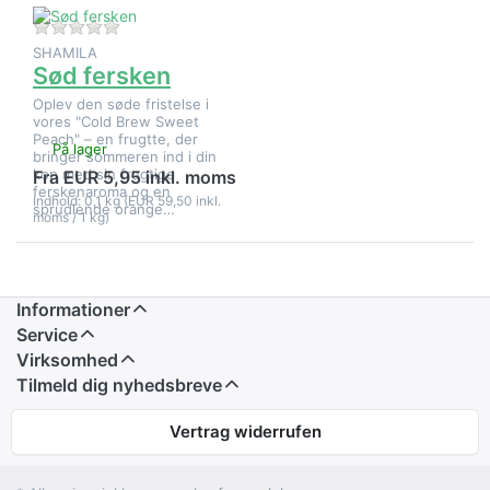
Der er endnu ingen anmeldelser af dette produkt.
SHAMILA
Sød fersken
Oplev den søde fristelse i
vores "Cold Brew Sweet
Peach" – en frugtte, der
På lager
bringer sommeren ind i din
kop med sin frugtige
Fra EUR 5,95 inkl. moms
ferskenaroma og en
Indhold: 0,1 kg (EUR 59,50 inkl.
sprudlende orange…
moms / 1 kg)
Informationer
Service
Virksomhed
Tilmeld dig nyhedsbreve
Vertrag widerrufen