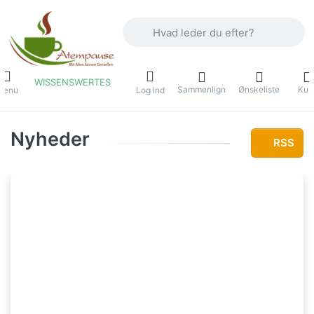
Indtast et søgeord. De første resultater
WISSENSWERTES
Sammenlign
Ønskeliste
Kur
Menu
Log ind
Nyheder
RSS