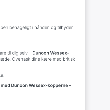
pen behageligt i hånden og tilbyder
re til dig selv –
Dunoon Wessex-
 glæde. Overrask dine kære med britisk
se.
ance med Dunoon Wessex-kopperne –