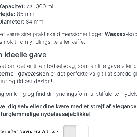
Kapacitet:
ca. 300 ml
Højde:
85 mm
Diameter:
84 mm
et være sine praktiske dimensioner ligger
Wessex
-kop
 nok til din yndlings-te eller kaffe.
 ideelle gave
et om det er til en fødselsdag, som en lille gave eller ba
perne
i
gaveæsken
er det perfekte valg til at sprede
ltur og tidløst design!
ig omkring og find din yndlingsform til stilfuld te-nydel
æl dig selv eller dine kære med et strejf af eleg
uforglemmelige nydelsesøjeblikke!
ter efter
Navn: Fra A til Z