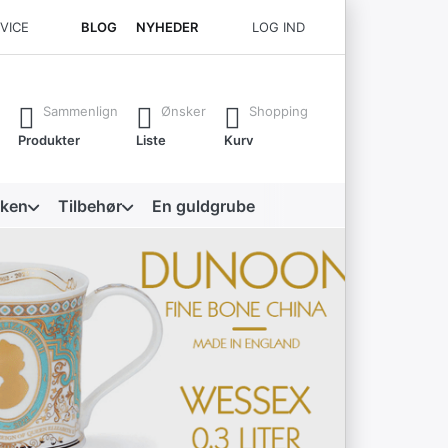
RVICE
BLOG
NYHEDER
LOG IND
 Enter-tasten for at få alle resultater frem.
Sammenlign
Ønsker
Shopping
Produkter
Liste
Kurv
kken
Tilbehør
En guldgrube