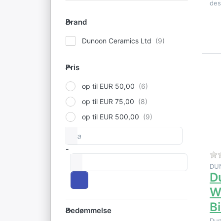
des
Brand
Brand
Dunoon Ceramics Ltd
Pris
Pris
E
op til EUR 50,00
mu
på
op til EUR 75,00
op til EUR 500,00
Fra
Prisinterval
-
til
DU
D
W
B
Bedømmelse
Bedømmelse
Du