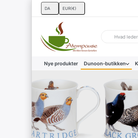
DA
EUR
(€)
Indtast et søgeor
Nye produkter
Dunoon-butikken
K