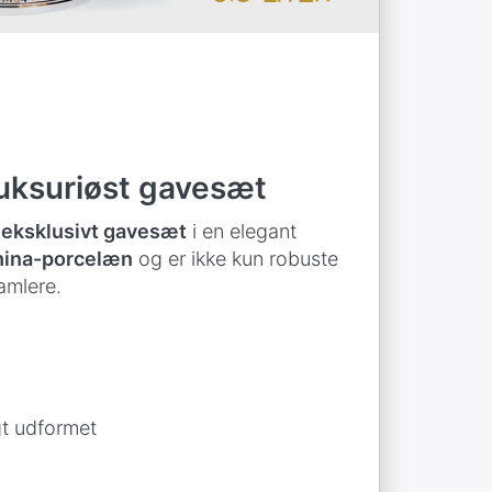
uksuriøst gavesæt
 eksklusivt gavesæt
i en elegant
hina-porcelæn
og er ikke kun robuste
amlere.
gt udformet