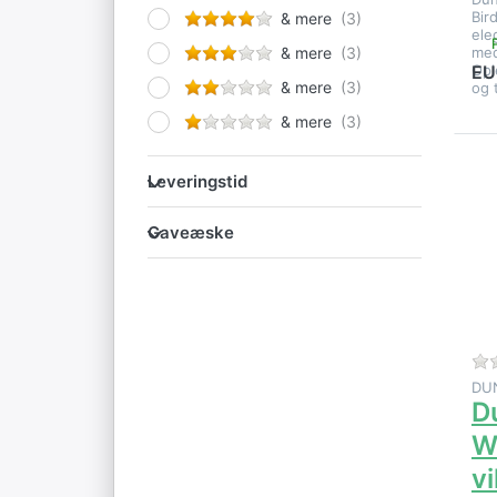
Bir
& mere
ele
med
& mere
Opl
EU
& mere
og 
& mere
Leveringstid
Leveringstid
E
Gaveæske
mu
Gaveæske
på
vi
a
DU
D
W
vi