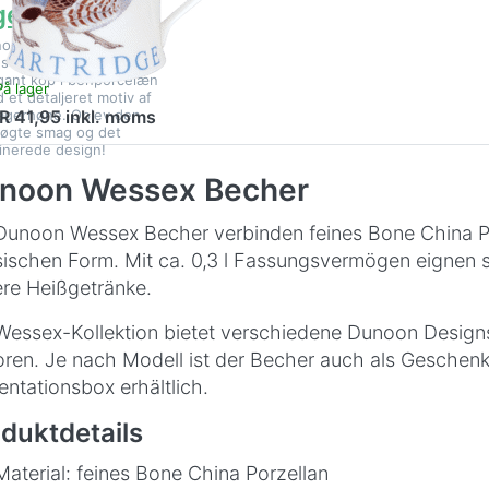
gerhøne
noon Wessex Game
ds Partridge – en
gant kop i benporcelæn
På lager
 et detaljeret motiv af
agerhøne. Oplev den
R 41,95 inkl. moms
øgte smag og det
finerede design!
noon Wessex Becher
Dunoon Wessex Becher verbinden feines Bone China Por
sischen Form. Mit ca. 0,3 l Fassungsvermögen eignen si
re Heißgetränke.
Wessex-Kollektion bietet verschiedene Dunoon Designs
ren. Je nach Modell ist der Becher auch als Geschenk
entationsbox erhältlich.
duktdetails
Material: feines Bone China Porzellan