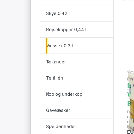
Skye 0,42 l
E
Rejsekopper 0,44 l
mu
på
Wessex 0,3 l
B
Tekander
Te til én
DU
D
W
Kop og underkop
B
Gaveæsker
Den
nyf
min
Sjældenheder
beg
fin
EU