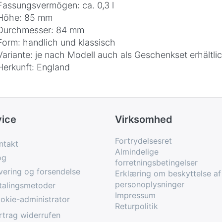
Fassungsvermögen: ca. 0,3 l
Höhe: 85 mm
Durchmesser: 84 mm
Form: handlich und klassisch
Variante: je nach Modell auch als Geschenkset erhältli
Herkunft: England
vice
Virksomhed
Fortrydelsesret
ntakt
Almindelige
og
forretningsbetingelser
vering og forsendelse
Erklæring om beskyttelse af
personoplysninger
talingsmetoder
Impressum
okie-administrator
Returpolitik
rtrag widerrufen