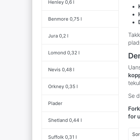
Henley 0,6 l
Benmore 0,75 l
Takk
Jura 0,2 l
plads
Lomond 0,32 l
Den
Uans
Nevis 0,48 l
kop
teku
Orkney 0,35 l
Se d
Plader
Fork
for 
Shetland 0,44 l
Sor
Suffolk 0,31 l