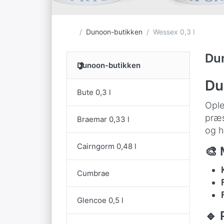
Startside
Dunoon-butikken
Wessex 0,3 l
Du
Dunoon-butikken
Du
Bute 0,3 l
Opl
præs
Braemar 0,33 l
og h
Cairngorm 0,48 l
🎨 
Cumbrae
Glencoe 0,5 l
🔹 