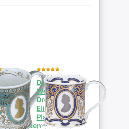
 ENTER
Tryk på
ere
ENTER for
der på
flere
Wessex
muligheder
ing
på Dunoon
I – Livet
Wessex
Dronning
perioden
Elizabeth II –
Platinjubilæet
er af dette produkt.
Bedømmelse: 5 fra 5 stjerner. 1 Vurdering.
Bedømmelse: 5 fra 5 stjerner. 3 Anme
ERAMICS LTD
DUNOON CERAMICS LTD
on
Dunoon
ex
Wessex
ing
Dronning
th II –
Elizabeth II –
og
Platinjubilæet
ingsperioden
I anledning af 70-årsdagen