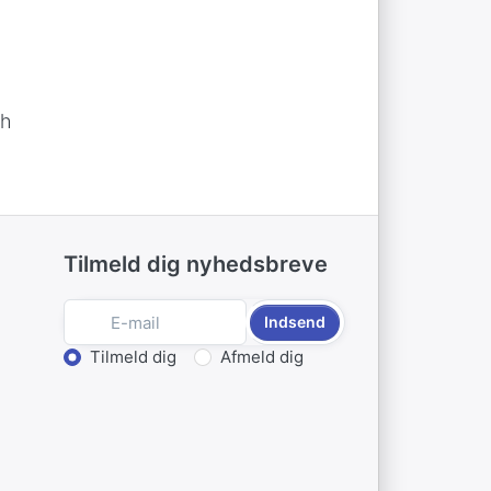
ch
Tilmeld dig nyhedsbreve
Indsend
Vælg handling
Tilmeld dig
Afmeld dig