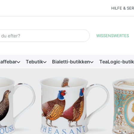
HILFE & SE
d. De første resultater vises automatisk, mens du skriver. Tryk på
WISSENSWERTES
affebar
Tebutik
Bialetti-butikken
TeaLogic-buti