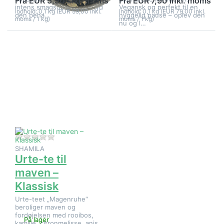
Fra EUR 5,90 inkl. moms
Fra EUR 7,90 inkl. moms
intens smagsoplevelse. Nyd
Vegansk og perfekt til en
Indhold: 0,1 kg (EUR 59,00 inkl.
Indhold: 0,1 kg (EUR 79,00 inkl.
den beha…
hyggelig pause – oplev den
moms / 1 kg)
moms / 1 kg)
nu og l…
Tryk på
ENTER for
flere
muligheder
på Urte-te
til maven –
Klassisk
Der er endnu ingen anmeldelser af dette produkt.
SHAMILA
Urte-te til
maven –
Klassisk
Urte-teet „Magenruhe“
beroliger maven og
fordøjelsen med rooibos,
På lager
kamille, citronmelisse, anis