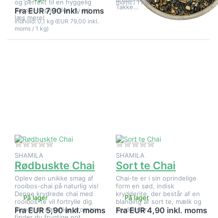
og perfekt til en hyggelig
moms / 1 kg)
Takke…
pause – oplev den nu og
Fra EUR 7,90 inkl. moms
læs mere!
Indhold: 0,1 kg (EUR 79,00 inkl.
moms / 1 kg)
Tryk på
Tryk på
ENTER for
ENTER for
flere
flere
muligheder
muligheder
på
på Sort te
Rødbuskte
Chai
Chai
Der er endnu ingen anmeldelser af dette produkt.
Der er endnu ingen 
SHAMILA
SHAMILA
Rødbuskte Chai
Sort te Chai
Oplev den unikke smag af
Chai-te er i sin oprindelige
rooibos-chai på naturlig vis!
form en sød, indisk
Denne krydrede chai med
krydderite, der består af en
På lager
På lager
rooibos-te vil fortrylle dig.
blanding af sort te, mælk og
Blandt de naturlige aromaer
krydderier.
Fra EUR 5,90 inkl. moms
Fra EUR 4,90 inkl. moms
finder du frugtige not…