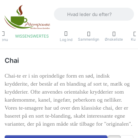
Indtast et søgeord. De første resultater
WISSENSWERTES
Sammenlign
Ønskeliste
Kur
Menu
Log ind
Chai
Chai-te er i sin oprindelige form en sød, indisk
krydderite, der består af en blanding af sort te, mælk og
krydderier. Ofte anvendes orientalske krydderier som
kardemomme, kanel, ingefær, peberkorn og nelliker.
Vores te-smagere har ud over den klassiske chai, der er
baseret på en sort te-blanding, skabt interessante egne
varianter, der på ingen måde står tilbage for "originalen".