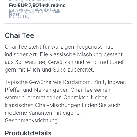
og fennikel. Koffeinfri, mild
Fra EUR 7,90 inkl. moms
og ideel som aftente for en
Indhold: 0,1 kg (EUR 79,00 inkl.
letter…
moms / 1 kg)
Chai Tee
Chai Tee steht für würzigen Teegenuss nach
indischer Art. Die klassische Mischung besteht
aus Schwarztee, Gewürzen und wird traditionell
gern mit Milch und Süße zubereitet.
Typische Gewürze wie Kardamom, Zimt, Ingwer,
Pfeffer und Nelken geben Chai Tee seinen
warmen, aromatischen Charakter. Neben
klassischen Chai-Mischungen finden Sie auch
moderne Varianten mit eigener
Geschmacksrichtung.
Produktdetails