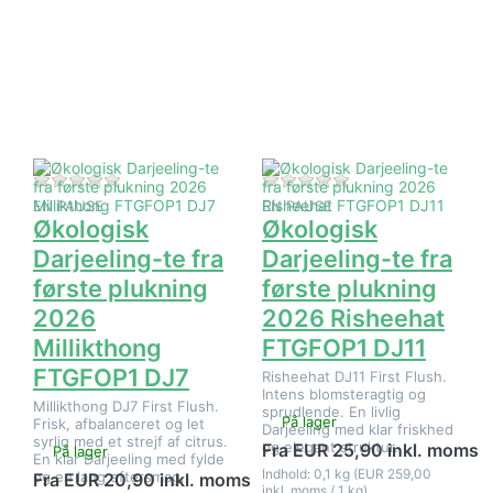
flere
flere
muligheder
muligheder
på
på
Økologisk
Økologisk
Darjeeling-
Darjeeling-
te fra
te fra
første
første
plukning
plukning
2026
2026
Millikthong
Risheehat
FTGFOP1
FTGFOP1
Der er endnu ingen anmeldelser af dette produkt.
Der er endnu ingen 
DJ7
DJ11
EN PAUSE
EN PAUSE
Økologisk
Økologisk
Darjeeling-te fra
Darjeeling-te fra
første plukning
første plukning
2026
2026 Risheehat
Millikthong
FTGFOP1 DJ11
FTGFOP1 DJ7
Risheehat DJ11 First Flush.
Intens blomsteragtig og
Millikthong DJ7 First Flush.
sprudlende. En livlig
På lager
Frisk, afbalanceret og let
Darjeeling med klar friskhed
syrlig med et strejf af citrus.
og elegant struktur.
Fra EUR 25,90 inkl. moms
På lager
En klar Darjeeling med fylde
Indhold: 0,1 kg (EUR 259,00
og en lang eftersmag.
Fra EUR 20,90 inkl. moms
inkl. moms / 1 kg)