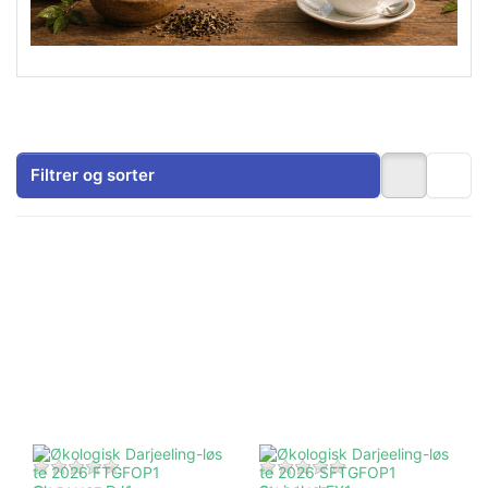
Filtrer og sorter
Tryk på
Tryk på
ENTER for
ENTER for
flere
flere
muligheder
muligheder
på
på
Økologisk
Økologisk
Darjeeling-
Darjeeling-
løs te
løs te
2026
2026
FTGFOP1
SFTGFOP1
Chamong
Steinthal
DJ1
EX1
Der er endnu ingen anmeldelser af dette produkt.
Der er endnu ingen 