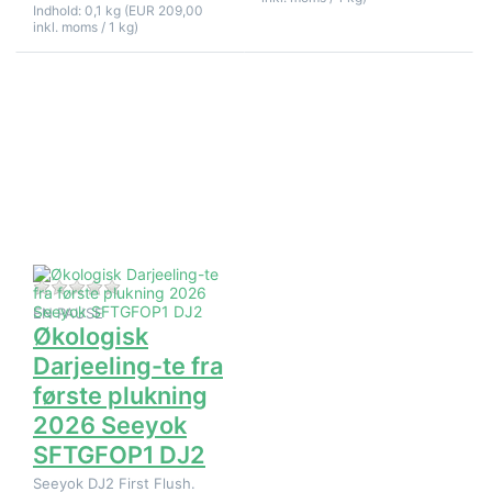
Indhold: 0,1 kg (EUR 209,00
inkl. moms / 1 kg)
Tryk på
ENTER for
flere
muligheder
på
Økologisk
Darjeeling-
te fra
første
plukning
2026
Seeyok
SFTGFOP1
Der er endnu ingen anmeldelser af dette produkt.
DJ2
EN PAUSE
Økologisk
Darjeeling-te fra
første plukning
2026 Seeyok
SFTGFOP1 DJ2
Seeyok DJ2 First Flush.