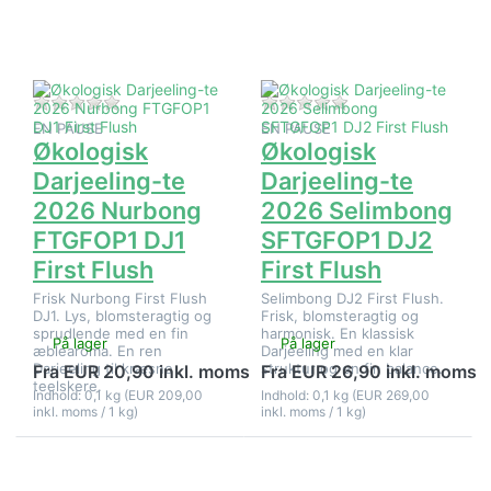
Darjeeling-
Darjeeling-
te 2026
te 2026
Nurbong
Selimbong
FTGFOP1
SFTGFOP1
DJ1 First
DJ2 First
Flush
Flush
Der er endnu ingen anmeldelser af dette produkt.
Der er endnu ingen 
EN PAUSE
EN PAUSE
Økologisk
Økologisk
Darjeeling-te
Darjeeling-te
2026 Nurbong
2026 Selimbong
FTGFOP1 DJ1
SFTGFOP1 DJ2
First Flush
First Flush
Frisk Nurbong First Flush
Selimbong DJ2 First Flush.
DJ1. Lys, blomsteragtig og
Frisk, blomsteragtig og
sprudlende med en fin
harmonisk. En klassisk
På lager
På lager
æblearoma. En ren
Darjeeling med en klar
Darjeeling til kræsne
struktur og en fin balance.
Fra EUR 20,90 inkl. moms
Fra EUR 26,90 inkl. moms
teelskere.
Indhold: 0,1 kg (EUR 209,00
Indhold: 0,1 kg (EUR 269,00
inkl. moms / 1 kg)
inkl. moms / 1 kg)
Tryk på
Tryk på
ENTER for
ENTER for