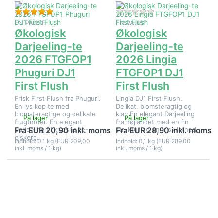
Flush
Flush
Bedømmelse: 5 fra 5 stjerner. 2 Anmeldelser.
Der er endnu ingen 
EN PAUSE
EN PAUSE
Økologisk
Økologisk
Darjeeling-te
Darjeeling-te
2026 FTGFOP1
2026 Lingia
Phuguri DJ1
FTGFOP1 DJ1
First Flush
First Flush
Frisk First Flush fra Phuguri.
Lingia DJ1 First Flush.
En lys kop te med
Delikat, blomsteragtig og
blomsteragtige og delikate
klar. En elegant Darjeeling
På lager
På lager
frugtnoter. En elegant
fra højlandet med en fin
Darjeeling til kræsne te-
struktur og en frisk lethed.
Fra EUR 20,90 inkl. moms
Fra EUR 28,90 inkl. moms
elskere.
Indhold: 0,1 kg (EUR 209,00
Indhold: 0,1 kg (EUR 289,00
inkl. moms / 1 kg)
inkl. moms / 1 kg)
Tryk på
Tryk på
ENTER for
ENTER for
flere
flere
muligheder
muligheder
på
på
Økologisk
Økologisk