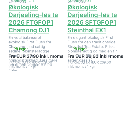
EN PAUSE
EN PAUSE
Økologisk
Økologisk
Darjeeling-løs te
Darjeeling-løs te
2026 FTGFOP1
2026 SFTGFOP1
Chamong DJ1
Steinthal EX1
En velafbalanceret
En elegant økologisk First
økologisk First Flush fra
Flush fra den traditionsrige
Chamong med saftig
Steinthal Tea Estate. Frisk,
På lager
På lager
sødme, blomsteragtige
blomsteragtig og med en fin
nuancer og en klar
struktur – ideel til alle, der
Fra EUR 27,90 inkl. moms
Fra EUR 26,90 inkl. moms
højlandsfriskhed. Læs mere
søger klassisk…
Indhold: 0,1 kg (EUR 279,00
Indhold: 0,1 kg (EUR 269,00
om denne elegante First
inkl. moms / 1 kg)
inkl. moms / 1 kg)
Flu…
Tryk på
Tryk på
ENTER for
ENTER for
flere
flere
muligheder
muligheder
på
på
Økologisk
Økologisk
Darjeeling-
Darjeeling-
te 2026
te 2026
FTGFOP1
Lingia
Phuguri
FTGFOP1
DJ1 First
DJ1 First