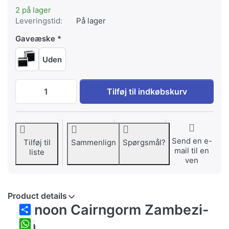
2 på lager
Leveringstid:
På lager
Gaveæske
Uden
Dunoon Cairngorm Zambezi blå til EUR 
Tilføj til indkøbskurv
Send en e-
Tilføj til
Sammenlign
Spørgsmål?
mail til en
liste
ven
Product details
Dunoon Cairngorm Zambezi-
Share
blå