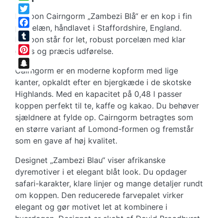
WhatsApp
Dunoon Cairngorm „Zambezi Blå“ er en kop i fin
Twitter
porcelæn, håndlavet i Staffordshire, England.
Facebook
Dunoon står for let, robust porcelæn med klar
Tumblr
glans og præcis udførelse.
Pinterest
Cairngorm er en moderne kopform med lige
Snapchat
kanter, opkaldt efter en bjergkæde i de skotske
Highlands. Med en kapacitet på 0,48 l passer
koppen perfekt til te, kaffe og kakao. Du behøver
sjældnere at fylde op. Cairngorm betragtes som
en større variant af Lomond-formen og fremstår
som en gave af høj kvalitet.
Designet „Zambezi Blau“ viser afrikanske
dyremotiver i et elegant blåt look. Du opdager
safari-karakter, klare linjer og mange detaljer rundt
om koppen. Den reducerede farvepalet virker
elegant og gør motivet let at kombinere i