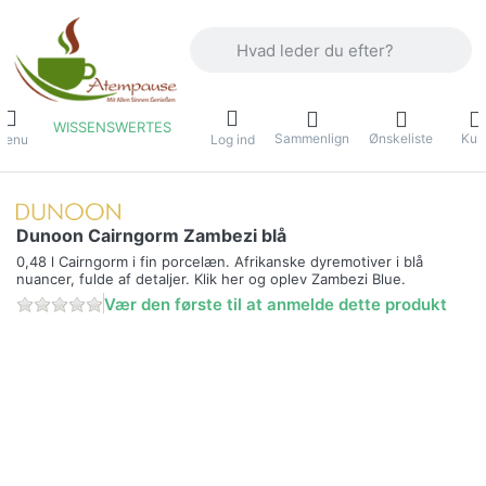
Indtast et søgeord. De første resultater
WISSENSWERTES
Sammenlign
Ønskeliste
Kur
Menu
Log ind
Dunoon Cairngorm Zambezi blå
0,48 l Cairngorm i fin porcelæn. Afrikanske dyremotiver i blå
nuancer, fulde af detaljer. Klik her og oplev Zambezi Blue.
Vær den første til at anmelde dette produkt