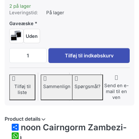
2 på lager
Leveringstid:
På lager
Gaveæske
Uden
Dunoon Cairngorm Zambezi blå til EUR 
Tilføj til indkøbskurv
Send en e-
Tilføj til
Sammenlign
Spørgsmål?
mail til en
liste
ven
Product details
Dunoon Cairngorm Zambezi-
Share
blå