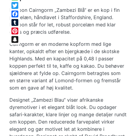
WhatsApp
Dunoon Cairngorm „Zambezi Blå“ er en kop i fin
Twitter
porcelæn, håndlavet i Staffordshire, England.
Facebook
Dunoon står for let, robust porcelæn med klar
Tumblr
glans og præcis udførelse.
Pinterest
Cairngorm er en moderne kopform med lige
Snapchat
kanter, opkaldt efter en bjergkæde i de skotske
Highlands. Med en kapacitet på 0,48 l passer
koppen perfekt til te, kaffe og kakao. Du behøver
sjældnere at fylde op. Cairngorm betragtes som
en større variant af Lomond-formen og fremstår
som en gave af høj kvalitet.
Designet „Zambezi Blau“ viser afrikanske
dyremotiver i et elegant blåt look. Du opdager
safari-karakter, klare linjer og mange detaljer rundt
om koppen. Den reducerede farvepalet virker
elegant og gør motivet let at kombinere i