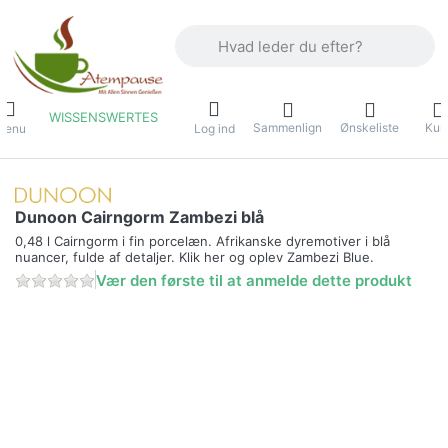
Indtast et søgeord. De første resultater
WISSENSWERTES
Sammenlign
Ønskeliste
Kur
Menu
Log ind
Dunoon Cairngorm Zambezi blå
0,48 l Cairngorm i fin porcelæn. Afrikanske dyremotiver i blå
nuancer, fulde af detaljer. Klik her og oplev Zambezi Blue.
Vær den første til at anmelde dette produkt