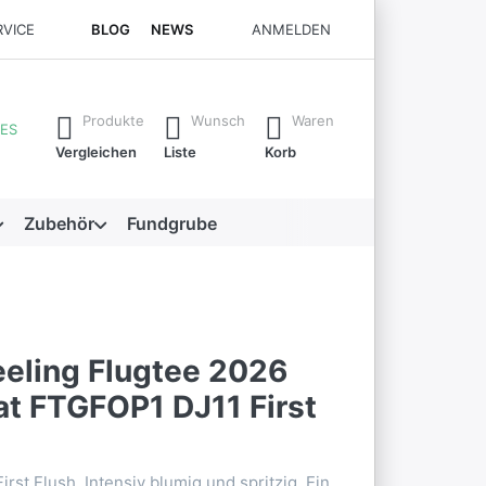
RVICE
BLOG
NEWS
ANMELDEN
rste Ergebnisse. Drücken Sie die Eingabetaste, um alle Ergebni
Produkte
Wunsch
Waren
ES
Vergleichen
Liste
Korb
Zubehör
Fundgrube
eeling Flugtee 2026
at FTGFOP1 DJ11 First
irst Flush. Intensiv blumig und spritzig. Ein