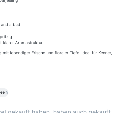
Darjeeling
 and a bud
pritzig
t klarer Aromastruktur
g mit lebendiger Frische und floraler Tiefe. Ideal für Kenner
tee
9
ikel gekauft haben, haben auch gekauft