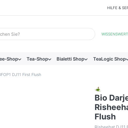
HILFE & SE
Suchbegriff ein. Während Sie tippen, erscheinen automatisch e
WISSENSWERT
ee-Shop
Tea-Shop
Bialetti Shop
TeaLogic Shop
GFOP1 DJ11 First Flush
Bio Darj
Risheeh
Flush
Risheehat DJ11 F