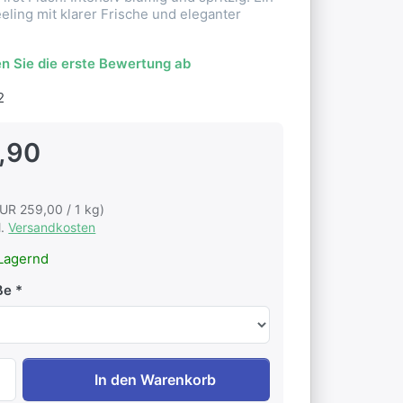
eling mit klarer Frische und eleganter
n Sie die erste Bewertung ab
2
,90
(EUR 259,00 / 1 kg)
l.
Versandkosten
Lagernd
ße
Bio Darjeeling Flugtee 2026 Risheehat FTGFOP1 DJ11 First
In den Warenkorb