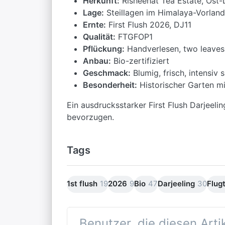
Herkunft:
Risheehat Tea Estate, Ost-
Lage:
Steillagen im Himalaya-Vorland
Ernte:
First Flush 2026, DJ11
Qualität:
FTGFOP1
Pflückung:
Handverlesen, two leaves
Anbau:
Bio-zertifiziert
Geschmack:
Blumig, frisch, intensiv s
Besonderheit:
Historischer Garten mi
Ein ausdrucksstarker First Flush Darjeelin
bevorzugen.
Tags
1st flush
19
2026
9
Bio
47
Darjeeling
30
Flug
Benutzer, die diesen Art