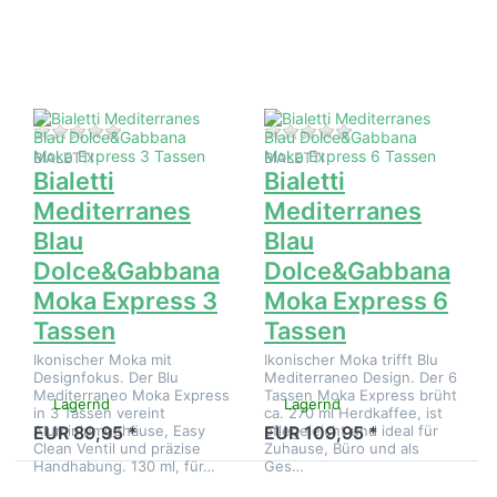
Blau
Blau
Dolce&Gabbana
Dolce&Gabbana
Moka Express
Moka Express
3 Tassen
6 Tassen
Zu diesem Produkt liegen noch keine Bewertungen 
Zu diesem Produkt 
BIALETTI
BIALETTI
Bialetti
Bialetti
Mediterranes
Mediterranes
Blau
Blau
Dolce&Gabbana
Dolce&Gabbana
Moka Express 3
Moka Express 6
Tassen
Tassen
Ikonischer Moka mit
Ikonischer Moka trifft Blu
Designfokus. Der Blu
Mediterraneo Design. Der 6
Mediterraneo Moka Express
Tassen Moka Express brüht
Lagernd
Lagernd
in 3 Tassen vereint
ca. 270 ml Herdkaffee, ist
Aluminiumgehäuse, Easy
pflegeleicht und ideal für
EUR 89,95 *
EUR 109,95 *
Clean Ventil und präzise
Zuhause, Büro und als
Handhabung. 130 ml, für…
Ges…
Drücken Sie
Drücken Sie