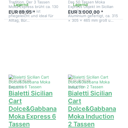
Tradition. Der 3 Tassen
Das 50 Tassen Moka
Lagernd
Lagernd
Moka Express brüht ca. 130
Express Objekt im Sicilian
ml Herdkaffee, ist
Cart Dekor ist aus
EUR 89,95 *
EUR 3.000,00 *
pflegeleicht und ideal für
Aluminium gefertigt, ca. 315
Alltag, Bür…
× 305 × 465 mm groß u…
Drücken Sie
Drücken Sie
ENTER für
ENTER für
mehr Optionen
mehr Optionen
zu Bialetti
zu Bialetti
Sicilian Cart
Sicilian Cart
Dolce&Gabbana
Dolce&Gabbana
Moka Express
Moka Induction
6 Tassen
2 Tassen
Zu diesem Produkt liegen noch keine Bewertungen 
Zu diesem Produkt 
BIALETTI
BIALETTI
Bialetti Sicilian
Bialetti Sicilian
Cart
Cart
Dolce&Gabbana
Dolce&Gabbana
Moka Express 6
Moka Induction
Tassen
2 Tassen