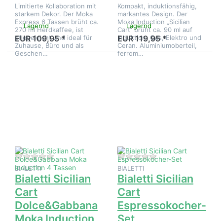
Limitierte Kollaboration mit
Kompakt, induktionsfähig,
starkem Dekor. Der Moka
markantes Design. Der
Express 6 Tassen brüht ca.
Moka Induction „Sicilian
Lagernd
Lagernd
270 ml Herdkaffee, ist
Cart“ brüht ca. 90 ml auf
pflegeleicht und ideal für
Induktion, Gas, Elektro und
EUR 109,95 *
EUR 119,95 *
Zuhause, Büro und als
Ceran. Aluminiumoberteil,
Geschen…
ferrom…
Drücken Sie
Drücken Sie
ENTER für
ENTER für mehr
mehr Optionen
Optionen zu
zu Bialetti
Bialetti Sicilian
Sicilian Cart
Cart
Dolce&Gabbana
Espressokocher-
Moka Induction
Set
4 Tassen
Zu diesem Produkt liegen noch keine Bewertungen 
Zu diesem Produkt 
BIALETTI
BIALETTI
Bialetti Sicilian
Bialetti Sicilian
Cart
Cart
Dolce&Gabbana
Espressokocher-
Moka Induction
Set