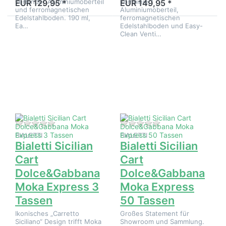
verbindet Aluminiumoberteil
kombiniert
EUR 129,95 *
EUR 149,95 *
und ferromagnetischen
Aluminiumoberteil,
Edelstahlboden. 190 ml,
ferromagnetischen
Ea…
Edelstahlboden und Easy-
Drücken Sie
Drücken Sie
Clean Venti…
ENTER für
ENTER für
mehr Optionen
mehr Optionen
zu Bialetti
zu Bialetti
Sicilian Cart
Sicilian Cart
Dolce&Gabbana
Dolce&Gabbana
Moka Express
Moka Express
3 Tassen
50 Tassen
Zu diesem Produkt liegen noch keine Bewertungen 
Zu diesem Produkt 
BIALETTI
BIALETTI
Bialetti Sicilian
Bialetti Sicilian
Cart
Cart
Dolce&Gabbana
Dolce&Gabbana
Moka Express 3
Moka Express
Tassen
50 Tassen
Ikonisches „Carretto
Großes Statement für
Siciliano“ Design trifft Moka
Showroom und Sammlung.