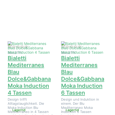
ENTER für
ENTER für
mehr Optionen
mehr Optionen
zu Bialetti
zu Bialetti
Mediterranes
Mediterranes
Blau
Blau
Dolce&Gabbana
Dolce&Gabbana
Moka Induction
Moka Induction
4 Tassen
6 Tassen
Zu diesem Produkt liegen noch keine Bewertungen 
Zu diesem Produkt 
BIALETTI
BIALETTI
Bialetti
Bialetti
Mediterranes
Mediterranes
Blau
Blau
Dolce&Gabbana
Dolce&Gabbana
Moka Induction
Moka Induction
4 Tassen
6 Tassen
Design trifft
Design und Induktion in
Alltagstauglichkeit. Die
einem. Der Blu
Moka Induction Blu
Mediterraneo Moka
Lagernd
Lagernd
Mediterraneo in 4 Tassen
Induction 6 Tassen