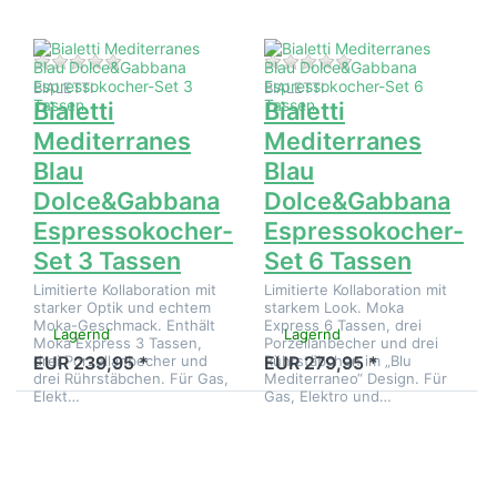
Zu diesem Produkt liegen noch keine Bewertungen 
Zu diesem Produkt 
BIALETTI
BIALETTI
Bialetti
Bialetti
Mediterranes
Mediterranes
Blau
Blau
Dolce&Gabbana
Dolce&Gabbana
Espressokocher-
Espressokocher-
Set 3 Tassen
Set 6 Tassen
Limitierte Kollaboration mit
Limitierte Kollaboration mit
starker Optik und echtem
starkem Look. Moka
Moka-Geschmack. Enthält
Express 6 Tassen, drei
Lagernd
Lagernd
Moka Express 3 Tassen,
Porzellanbecher und drei
drei Porzellanbecher und
Rührstäbchen im „Blu
EUR 239,95 *
EUR 279,95 *
drei Rührstäbchen. Für Gas,
Mediterraneo“ Design. Für
Elekt…
Gas, Elektro und…
Drücken Sie
Drücken Sie
ENTER für
ENTER für
mehr Optionen
mehr Optionen
zu Bialetti
zu Bialetti
Mediterranes
Mediterranes