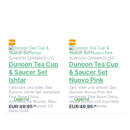
Sie
Sie
ENTER
ENTER
für mehr
für mehr
Optionen
Optionen
zu
zu
Dunoon
Dunoon
Tea Cup
Tea Cup
& Saucer
& Saucer
Set
Set
Neu
Ishtar
Neu
Nuovo
Pink
Zu diesem Produkt liegen noch keine Bewertungen 
Zu diesem Produkt 
DUNOON CERAMICS LTD
DUNOON CERAMICS LTD
Dunoon Tea Cup
Dunoon Tea Cup
& Saucer Set
& Saucer Set
Ishtar
Nuovo Pink
Farbstark und edel: Das
Zart, edel und stilvoll: Das
Dunoon Ishtar Set verbindet
Dunoon Nuovo Pink Set
Fine Bone China,
verbindet Fine Bone China,
Lagernd
Lagernd
orientalische Muster, Blau-
weiße Blüten und luxuriöse
und Aquatöne sowie 22-
22-Karat-Golddetails.
EUR 49,95 *
EUR 49,95 *
Karat-Gold.
Drücken
Drücken
Sie
Sie