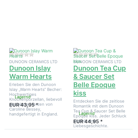
Sie
Sie
ENTER
ENTER
für mehr
für mehr
Optionen
Optionen
zu
zu
Dunoon
Dunoon
Islay
Tea Cup
Warm
& Saucer
Hearts
Set Belle
Epoque
kiss
Zu diesem Produkt liegen noch keine Bewertungen 
Zu diesem Produkt 
DUNOON CERAMICS LTD
DUNOON CERAMICS LTD
Dunoon Islay
Dunoon Tea Cup
Warm Hearts
& Saucer Set
Belle Epoque
Erleben Sie den Dunoon
Islay „Warm Hearts“ Becher:
kiss
Hochwertiges
Lagernd
Knochenporzellan, liebevoll
Entdecken Sie die zeitlose
gestaltete Herzen von
EUR 43,95 *
Romantik mit dem Dunoon
Caroline Bessey,
Tea Cup & Saucer Set Belle
Lagernd
handgefertigt in England.
Epoque kiss. Jeder Schluck
erzählt eine
EUR 44,95 *
Liebesgeschichte.