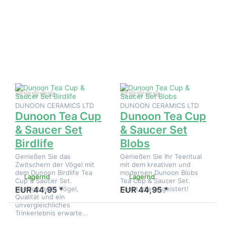
Drücken
Drücken
Sie
Sie
ENTER
ENTER
für mehr
für mehr
Optionen
Optionen
zu
zu
Dunoon
Dunoon
Tea Cup
Tea Cup
& Saucer
& Saucer
Set
Set
Birdlife
Blobs
Zu diesem Produkt liegen noch keine Bewertungen 
Zu diesem Produkt 
DUNOON CERAMICS LTD
DUNOON CERAMICS LTD
Dunoon Tea Cup
Dunoon Tea Cup
& Saucer Set
& Saucer Set
Birdlife
Blobs
Genießen Sie das
Genießen Sie Ihr Teeritual
Zwitschern der Vögel mit
mit dem kreativen und
dem Dunoon Birdlife Tea
modernen Dunoon Blobs
Lagernd
Lagernd
Cup & Saucer Set.
Tea Cup & Saucer Set.
Handgemalte Vögel,
Kunst, die begeistert!
EUR 44,95 *
EUR 44,95 *
Qualität und ein
unvergleichliches
Trinkerlebnis erwarte…
Drücken
Drücken