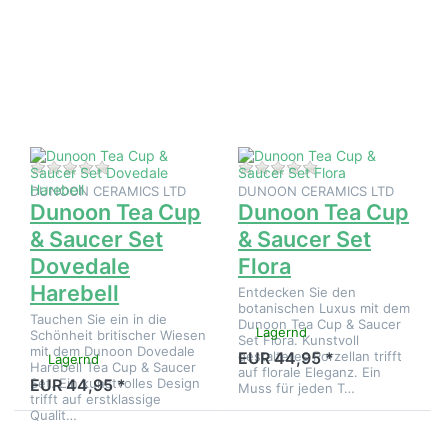
Sie
Sie
ENTER
ENTER
für mehr
für mehr
Optionen
Optionen
zu
zu
Dunoon
Dunoon
Tea Cup
Tea Cup
& Saucer
& Saucer
Set
Set Flora
Dovedale
Harebell
Zu diesem Produkt liegen noch keine Bewertungen 
Zu diesem Produkt 
DUNOON CERAMICS LTD
DUNOON CERAMICS LTD
Dunoon Tea Cup
Dunoon Tea Cup
& Saucer Set
& Saucer Set
Dovedale
Flora
Harebell
Entdecken Sie den
botanischen Luxus mit dem
Tauchen Sie ein in die
Dunoon Tea Cup & Saucer
Lagernd
Schönheit britischer Wiesen
Set Flora. Kunstvoll
mit dem Dunoon Dovedale
gestaltetes Porzellan trifft
EUR 44,95 *
Lagernd
Harebell Tea Cup & Saucer
auf florale Eleganz. Ein
Set. Ein kunstvolles Design
EUR 44,95 *
Muss für jeden T…
trifft auf erstklassige
Qualit…
Drücken
Drücken