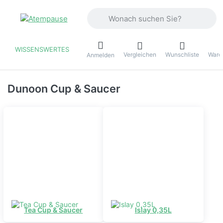
Geben Sie einen Suchbegriff ein. Währ
WISSENSWERTES
Vergleichen
Wunschliste
Ware
ü
Anmelden
Dunoon Cup & Saucer
Tea Cup & Saucer
Islay 0,35L