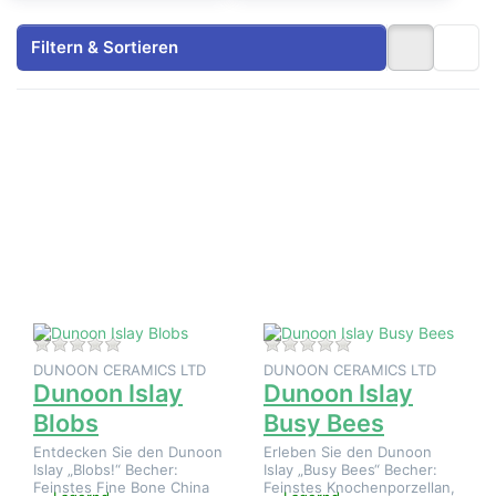
Filtern & Sortieren
Drücken
Drücken
Sie
Sie
ENTER
ENTER
für mehr
für mehr
Optionen
Optionen
zu
zu
Dunoon
Dunoon
Islay
Islay
Blobs
Busy
Bees
Zu diesem Produkt liegen noch keine Bewertungen 
Zu diesem Produkt 
DUNOON CERAMICS LTD
DUNOON CERAMICS LTD
Dunoon Islay
Dunoon Islay
Blobs
Busy Bees
Entdecken Sie den Dunoon
Erleben Sie den Dunoon
Islay „Blobs!“ Becher:
Islay „Busy Bees“ Becher:
Feinstes Fine Bone China
Feinstes Knochenporzellan,