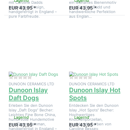
Lagernd
Lagernd
mit Caroline Dadds
ein lebhaftes Bienenmotiv
lebendigem Design,
von Caroline Dadd und
EUR 43,95 *
EUR 43,95 *
handgefertigt in England –
handwerkliche Perfektion
pure Farbfreude.
aus Englan…
Drücken
Drücken
Sie
Sie
ENTER
ENTER
für mehr
für mehr
Optionen
Optionen
zu
zu
Dunoon
Dunoon
Islay
Islay Hot
Daft
Spots
Dogs
Zu diesem Produkt liegen noch keine Bewertungen 
Zu diesem Produkt 
DUNOON CERAMICS LTD
DUNOON CERAMICS LTD
Dunoon Islay
Dunoon Islay Hot
Daft Dogs
Spots
Erleben Sie den Dunoon
Entdecken Sie den Dunoon
Islay „Daft Dogs“ Becher:
Islay „Hot Spots“ Becher:
Leichtes Fine Bone China,
Hochwertiges
Lagernd
Lagernd
humorvolle Hundemotive
Knochenporzellan,
von Cherry Denman,
leuchtende Farben von
EUR 43,95 *
EUR 43,95 *
handgefertigt in England –
Caroline Bessey,