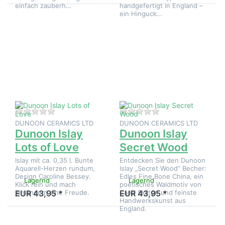
einfach zauberh…
handgefertigt in England –
ein Hinguck…
Drücken
Drücken
Sie
Sie
ENTER
ENTER
für mehr
für mehr
Optionen
Optionen
zu
zu
Dunoon
Dunoon
Islay
Islay
Lots of
Secret
Love
Wood
Zu diesem Produkt liegen noch keine Bewertungen 
Zu diesem Produkt 
DUNOON CERAMICS LTD
DUNOON CERAMICS LTD
Dunoon Islay
Dunoon Islay
Lots of Love
Secret Wood
Islay mit ca. 0,35 l. Bunte
Entdecken Sie den Dunoon
Aquarell-Herzen rundum,
Islay „Secret Wood“ Becher:
Design Caroline Bessey.
Edles Fine Bone China, ein
Lagernd
Lagernd
Klick rein und mach
poetisches Waldmotiv von
jemandem eine Freude.
Carol Skilton und feinste
EUR 43,95 *
EUR 43,95 *
Handwerkskunst aus
England.
Drücken
Drücken