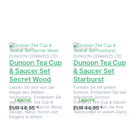
ENTER
ENTER
für mehr
für mehr
Optionen
Optionen
zu
zu
Dunoon
Dunoon
Tea Cup
Tea Cup
& Saucer
& Saucer
Set
Set
Secret
Starburst
Wood
Zu diesem Produkt liegen noch keine Bewertungen 
Zu diesem Produkt 
DUNOON CERAMICS LTD
DUNOON CERAMICS LTD
Dunoon Tea Cup
Dunoon Tea Cup
& Saucer Set
& Saucer Set
Secret Wood
Starburst
Lassen Sie sich von der
Funkeln Sie mit jedem
Magie des Waldes
Schluck. Entdecken Sie das
verzaubern. Entdecken Sie
glänzende Dunoon
Lagernd
Lagernd
das Dunoon Tea Cup &
Starburst Tea Cup & Saucer
Saucer Set im Secret Wood
Set und genießen Sie Ihre
EUR 44,95 *
EUR 44,95 *
Design. Natur, Kunst und
Teestunden in vollem Glanz.
Eleganz in einem.
Drücken
Drücken
Sie
Sie
ENTER
ENTER