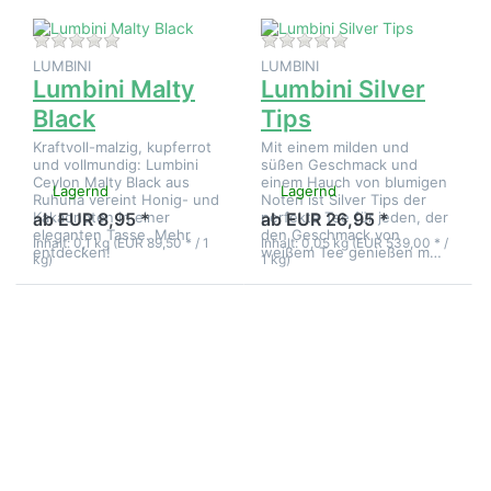
Zu diesem Produkt liegen noch keine Bewertungen 
Zu diesem Produkt 
LUMBINI
LUMBINI
Lumbini Malty
Lumbini Silver
Black
Tips
Kraftvoll-malzig, kupferrot
Mit einem milden und
und vollmundig: Lumbini
süßen Geschmack und
Ceylon Malty Black aus
einem Hauch von blumigen
Lagernd
Lagernd
Ruhuna vereint Honig- und
Noten ist Silver Tips der
Kakaonoten in einer
perfekte Tee für jeden, der
ab EUR 8,95 *
ab EUR 26,95 *
eleganten Tasse. Mehr
den Geschmack von
Inhalt: 0,1 kg (EUR 89,50 * / 1
Inhalt: 0,05 kg (EUR 539,00 * /
entdecken!
weißem Tee genießen m…
kg)
1 kg)
Drücken
Drücken
Sie
Sie
ENTER
ENTER
für mehr
für mehr
Optionen
Optionen
zu
zu
Lumbini
Lumbini
Sinharaja
Tipsy
Wiry
Eve
Tips
FBOPF
Special