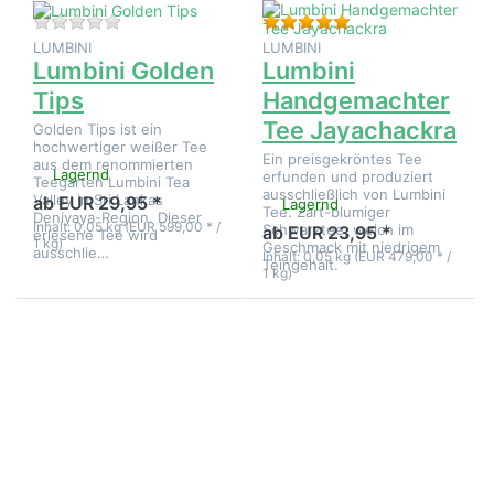
Zu diesem Produkt liegen noch keine Bewertungen 
Bewertung: 5 von 5
LUMBINI
LUMBINI
Lumbini Golden
Lumbini
Tips
Handgemachter
Tee Jayachackra
Golden Tips ist ein
hochwertiger weißer Tee
Ein preisgekröntes Tee
aus dem renommierten
Lagernd
erfunden und produziert
Teegarten Lumbini Tea
ausschließlich von Lumbini
Valley in Sri Lankas
ab EUR 29,95 *
Lagernd
Tee. Zart-blumiger
Deniyaya-Region. Dieser
Inhalt: 0,05 kg (EUR 599,00 * /
Schwarztee, weich im
ab EUR 23,95 *
erlesene Tee wird
1 kg)
Geschmack mit niedrigem
ausschlie…
Inhalt: 0,05 kg (EUR 479,00 * /
Teingehalt.
1 kg)
Drücken
Drücken
Sie
Sie
ENTER
ENTER
für mehr
für mehr
Optionen
Optionen
zu
zu
Lumbini
Lumbini
Malty
Silver
Black
Tips