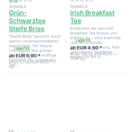
SHAMILA
SHAMILA
Grün-
Irish Breakfast
Schwarztee
Tee
Steife Brise
Entdecken Sie den Irish
Breakfast Tea Broken von
"Steife Brise" besticht durch
Edeltee.de – eine kraftvolle
Lagernd
seinen unverwechselbaren
und erfrischende
Geschmack: Die frische
Schwarzteemischung. Fein
ab EUR 4,90 *
Lagernd
Leichtigkeit des grünen
gebrochene Teeblätter
Inhalt: 100 kg (EUR 49,00 * /
Tees trifft auf die kräftige
ab EUR 6,90 *
sorgen für ein in…
1000 kg)
Intensität des schwarzen
Inhalt: 0,1 kg (EUR 69,00 * / 1
Tee…
kg)
Drücken
Drücken
Sie
Sie
ENTER
ENTER
für mehr
für mehr
Optionen
Optionen
zu
zu
Lumbini
Lumbini
Afternoon
Black
Delight
Strings