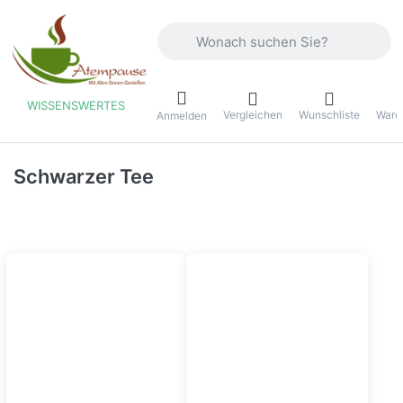
Geben Sie einen Suchbegriff ein. Währ
WISSENSWERTES
Vergleichen
Wunschliste
Ware
ü
Anmelden
Schwarzer Tee