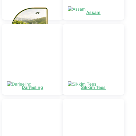
Flugtee
Assam
Darjeeling
Sikkim Tees