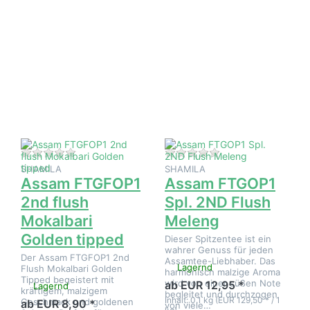
Drücken
Drücken
Sie
Sie
ENTER
ENTER
für mehr
für mehr
Optionen
Optionen
zu Assam
zu
FTGFOP1
Assam
2nd flush
FTGOP1
Mokalbari
Spl. 2ND
Golden
Flush
tipped
Meleng
Zu diesem Produkt liegen noch keine Bewertungen 
Zu diesem Produkt 
SHAMILA
SHAMILA
Assam FTGFOP1
Assam FTGOP1
2nd flush
Spl. 2ND Flush
Mokalbari
Meleng
Golden tipped
Dieser Spitzentee ist ein
wahrer Genuss für jeden
Der Assam FTGFOP1 2nd
Assamtee-Liebhaber. Das
Lagernd
Flush Mokalbari Golden
harmonisch malzige Aroma
Tipped begeistert mit
wird von einer süßen Note
ab EUR 12,95 *
Lagernd
kräftigem, malzigem
begleitet und durchzogen
Inhalt: 0,1 kg (EUR 129,50 * / 1
Geschmack und goldenen
ab EUR 8,90 *
von viele…