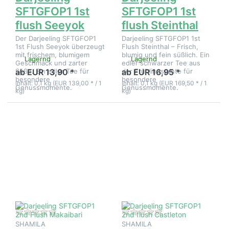
SFTGFOP1 1st
SFTGFOP1 1st
flush Seeyok
flush Steinthal
Der Darjeeling SFTGFOP1
Darjeeling SFTGFOP1 1st
1st Flush Seeyok überzeugt
Flush Steinthal – Frisch,
mit frischem, blumigem
blumig und fein süßlich. Ein
Lagernd
Lagernd
Geschmack und zarter
edler schwarzer Tee aus
Süße. Ein edler Tee für
der Frühlingsernte für
ab EUR 13,90 *
ab EUR 16,95 *
besondere
besondere
Inhalt: 0,1 kg (EUR 139,00 * / 1
Inhalt: 0,1 kg (EUR 169,50 * / 1
Genussmomente.
Genussmomente.
kg)
kg)
Drücken
Drücken
Sie ENTER
Sie ENTER
für mehr
für mehr
Optionen
Optionen
zu
zu
Darjeeling
Darjeeling
SFTGFOP1
SFTGFOP1
2nd Flush
2nd flush
Makaibari
Castleton
Zu diesem Produkt liegen noch keine Bewertungen 
Zu diesem Produkt 
SHAMILA
SHAMILA