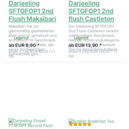
Darjeeling
Darjeeling
SFTGFOP1 2nd
SFTGFOP1 2nd
Flush Makaibari
flush Castleton
Makaibari hat ein
Der Darjeeling SFTGFOP1
gleichmäßig gearbeitetes
2nd Flush Castleton vereint
Blatt und ist gehaltvoll und
vollmundigen Geschmack,
Lagernd
Lagernd
aromatisch im Geschmack.
malzige Noten und elegante
Er ist perfekt für alle, die
Fruchtigkeit. Ein Premium-
ab EUR 8,90 *
ab EUR 13,90 *
einen hochwertigen
Tee für besondere Anlässe.
Inhalt: 0,1 kg (EUR 89,00 * / 1
Inhalt: 0,1 kg (EUR 139,00 * / 1
Schwarztee gen…
kg)
kg)
Drücken
Drücken
Sie
Sie
ENTER
ENTER
für mehr
für mehr
Optionen
Optionen
zu
zu
Darjeeling
English
Singell
Breakfast
FTGFOP1
Tee
Second
Flush
Zu diesem Produkt liegen noch keine Bewertungen 
Bewertung: 5 von 5