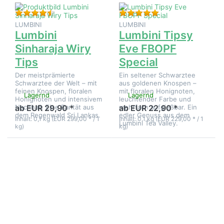
Bewertung: 4 von 5 Sternen. 2 Bewertungen.
Bewertung: 5 von 5
LUMBINI
LUMBINI
Lumbini
Lumbini Tipsy
Sinharaja Wiry
Eve FBOPF
Tips
Special
Der meistprämierte
Ein seltener Schwarztee
Schwarztee der Welt – mit
aus goldenen Knospen –
feinen Knospen, floralen
mit floralen Honignoten,
Lagernd
Lagernd
Honignoten und intensivem
leuchtender Farbe und
Nachhall. Eine Rarität aus
mehrfach aufgießbar. Ein
ab EUR 29,90 *
ab EUR 22,90 *
dem Regenwald Sri Lankas.
edler Genuss aus dem
Inhalt: 0,1 kg (EUR 299,00 * / 1
Inhalt: 0,1 kg (EUR 229,00 * / 1
Lumbini Tea Valley.
kg)
kg)
Drücken
Drücken
Sie
Sie ENTER
ENTER
für mehr
für mehr
Optionen
Optionen
zu
zu
Ostfriesen
Melfort
Mischung
OP1
Blatt I
golden
tipped