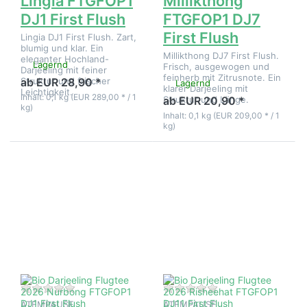
Lingia FTGFOP1
Millikthong
DJ1 First Flush
FTGFOP1 DJ7
First Flush
Lingia DJ1 First Flush. Zart,
blumig und klar. Ein
Millikthong DJ7 First Flush.
eleganter Hochland-
Lagernd
Frisch, ausgewogen und
Darjeeling mit feiner
feinherb mit Zitrusnote. Ein
Struktur und frischer
ab EUR 28,90 *
Lagernd
klarer Darjeeling mit
Leichtigkeit.
Inhalt: 0,1 kg (EUR 289,00 * / 1
Struktur und Länge.
ab EUR 20,90 *
kg)
Inhalt: 0,1 kg (EUR 209,00 * / 1
kg)
Drücken
Drücken
Sie
Sie
ENTER
ENTER
für mehr
für mehr
Optionen
Optionen
zu Bio
zu Bio
Darjeeling
Darjeeling
Flugtee
Flugtee
2026
2026
Nurbong
Risheehat
FTGFOP1
FTGFOP1
DJ1 First
DJ11 First
Flush
Flush
Zu diesem Produkt liegen noch keine Bewertungen 
Zu diesem Produkt 
ATEMPAUSE
ATEMPAUSE