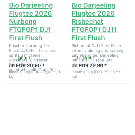
Bio Darjeeling
Bio Darjeeling
Flugtee 2026
Flugtee 2026
Nurbong
Risheehat
FTGFOP1 DJ1
FTGFOP1 DJ11
First Flush
First Flush
Frischer Nurbong First
Risheehat DJ11 First Flush.
Flush DJ1. Hell, floral und
Intensiv blumig und spritzig.
spritzig mit feiner
Ein lebendiger Darjeeling
Lagernd
Lagernd
Apfelnote. Ein klarer
mit klarer Frische und
Darjeeling für
eleganter Struktur.
ab EUR 20,90 *
ab EUR 25,90 *
anspruchsvolle Genießer.
Inhalt: 0,1 kg (EUR 209,00 * / 1
Inhalt: 0,1 kg (EUR 259,00 * / 1
kg)
kg)
Drücken
Drücken
Sie ENTER
Sie ENTER
für mehr
für mehr
Optionen
Optionen
zu Bio
zu Bio
Darjeeling
Darjeeling
Flugtee
Flugtee
2026
2026
SFTGFOP1
Seeyok
Steinthal
SFTGFOP1