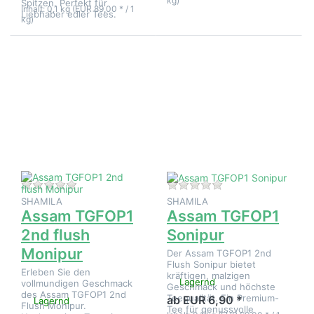
kg)
Spitzen. Perfekt für
Inhalt: 0,1 kg (EUR 89,00 * / 1
Liebhaber edler Tees.
kg)
Drücken
Drücken
Sie
Sie
ENTER
ENTER
für mehr
für mehr
Optionen
Optionen
zu
zu
Assam
Assam
TGFOP1
TGFOP1
2nd
Sonipur
flush
Monipur
Zu diesem Produkt liegen noch keine Bewertungen 
Zu diesem Produkt 
SHAMILA
SHAMILA
Assam TGFOP1
Assam TGFOP1
2nd flush
Sonipur
Monipur
Der Assam TGFOP1 2nd
Flush Sonipur bietet
Erleben Sie den
kräftigen, malzigen
Lagernd
vollmundigen Geschmack
Geschmack und höchste
des Assam TGFOP1 2nd
Teequalität. Ein Premium-
ab EUR 6,90 *
Lagernd
Flush Monipur.
Tee für genussvolle