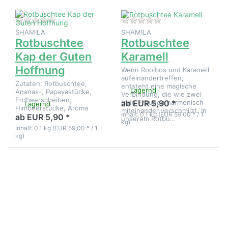
Zu diesem Produkt liegen noch keine Bewertungen 
Zu diesem Produkt 
SHAMILA
SHAMILA
Rotbuschtee
Rotbuschtee
Kap der Guten
Karamell
Hoffnung
Wenn Rooibos und Karamell
aufeinandertreffen,
Zutaten: Rotbuschtee,
entsteht eine magische
Lagernd
Ananas-, Papayastücke,
Verbindung, die wie zwei
Erdbeerscheiben,
gute Freunde harmonisch
ab EUR 5,90 *
Lagernd
Himbeerstücke, Aroma
miteinander verschmilzt. In
Inhalt: 0,1 kg (EUR 59,00 * / 1
ab EUR 5,90 *
unserem Rotbu…
kg)
Inhalt: 0,1 kg (EUR 59,00 * / 1
kg)
Drücken Sie
Drücken Sie
ENTER für
ENTER für
mehr
mehr
Optionen zu
Optionen zu
Rotbuschtee
Rotbuschtee
Limette
Mango
Salbei
Papaya