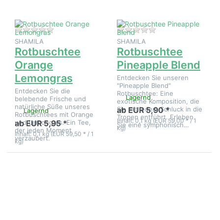
Zu diesem Produkt liegen noch keine Bewertungen 
Zu diesem Produkt 
SHAMILA
SHAMILA
Rotbuschtee
Rotbuschtee
Orange
Pineapple Blend
Lemongras
Entdecken Sie unseren
"Pineapple Blend"
Entdecken Sie die
Rotbuschtee: Eine
Lagernd
belebende Frische und
exotische Komposition, die
natürliche Süße unseres
Sie mit jedem Schluck in die
ab EUR 5,90 *
Lagernd
Rotbuschtees mit Orange
Tropen entführt. Erleben
Inhalt: 0,1 kg (EUR 59,00 * / 1
und Lemongras. Ein Tee,
ab EUR 5,95 *
Sie eine symphonisch…
kg)
der jeden Moment
Inhalt: 0,1 kg (EUR 59,50 * / 1
verzaubert.
kg)
Drücken Sie
Drücken Sie
ENTER für
ENTER für
mehr
mehr
Optionen zu
Optionen zu
Rotbuschtee
Rotbuschtee
Praliné
Rosengarten
Morgenschön