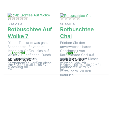
Zu diesem Produkt liegen noch keine Bewertungen 
Zu diesem Produkt 
SHAMILA
SHAMILA
Rotbuschtee Auf
Rotbuschtee
Wolke 7
Chai
Dieser Tee ist etwas ganz
Erleben Sie den
Besonderes. Er verleiht
unverwechselbaren
Ihnen das Gefühl, sich auf
Geschmack von
Lagernd
Lagernd
Wolke 7 zu befinden. Durch
Rotbuschtee Chai auf
die verschiedenen
natürliche Weise! Dieser
ab EUR 5,90 *
ab EUR 5,90 *
Komponenten verfügt diese
würzige Chai mit
Inhalt: 0,1 kg (EUR 59,00 * / 1
Inhalt: 0,1 kg (EUR 59,00 * / 1
Mischung üb…
Rooibostee wird Sie
kg)
kg)
verzaubern. Zu den
natürlich…
Drücken Sie
Drücken Sie
ENTER für
ENTER für
mehr
mehr
Optionen zu
Optionen zu
Rotbuschtee
Rotbuschtee
Glückstee
Gute Laune