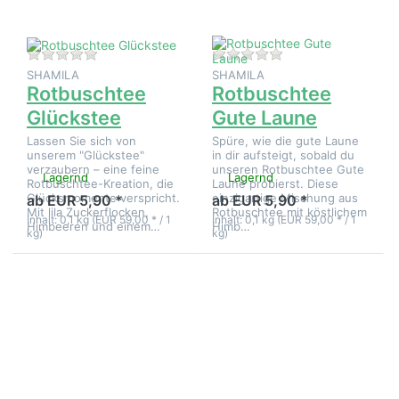
Zu diesem Produkt liegen noch keine Bewertungen 
Zu diesem Produkt 
SHAMILA
SHAMILA
Rotbuschtee
Rotbuschtee
Glückstee
Gute Laune
Lassen Sie sich von
Spüre, wie die gute Laune
unserem "Glückstee"
in dir aufsteigt, sobald du
verzaubern – eine feine
unseren Rotbuschtee Gute
Lagernd
Lagernd
Rotbuschtee-Kreation, die
Laune probierst. Diese
Glücksmomente verspricht.
einzigartige Mischung aus
ab EUR 5,90 *
ab EUR 5,90 *
Mit lila Zuckerflocken,
Rotbuschtee mit köstlichem
Inhalt: 0,1 kg (EUR 59,00 * / 1
Inhalt: 0,1 kg (EUR 59,00 * / 1
Himbeeren und einem…
Himb…
kg)
kg)
Drücken Sie
Drücken Sie
ENTER für
ENTER für
mehr
mehr
Optionen zu
Optionen zu
Rotbuschtee
Rotbuschtee
Ice Age
Kalahari