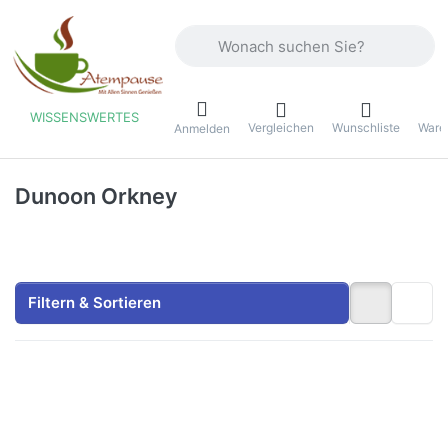
Geben Sie einen Suchbegriff ein. Währ
WISSENSWERTES
Vergleichen
Wunschliste
Ware
ü
Anmelden
Dunoon Orkney
Filtern & Sortieren
Drücken
Drücken
Sie
Sie
ENTER
ENTER
für mehr
für mehr