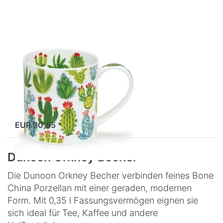
Orkney
ooh-
ouch
Zu diesem Produkt liegen noch keine Bewertungen 
DUNOON CERAMICS LTD
Dunoon Orkney
ooh-ouch
Dunoon Tassen zeichnen
sich durch eine
ausgezeichnete Qualität
Lagernd
aus, sind sehr leicht und
besonders stabil. Durch das
EUR 30,95 *
Fine Bone China erhalten
die Tassen eine r…
Dunoon Orkney Becher
Die Dunoon Orkney Becher verbinden feines Bone
China Porzellan mit einer geraden, modernen
Form. Mit 0,35 l Fassungsvermögen eignen sie
sich ideal für Tee, Kaffee und andere