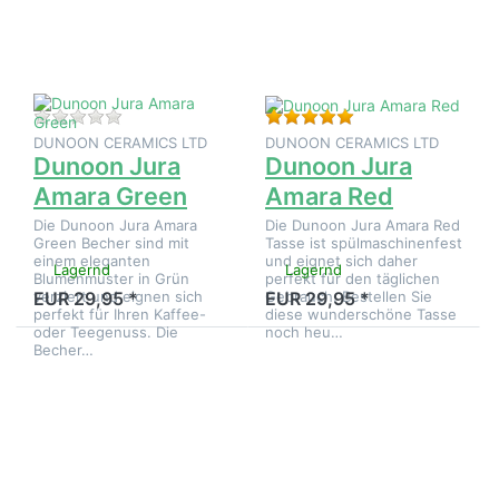
Dunoon
Dunoon
Jura
Jura
Amara
Amara
Green
Red
Zu diesem Produkt liegen noch keine Bewertungen 
Bewertung: 5 von 5
DUNOON CERAMICS LTD
DUNOON CERAMICS LTD
Dunoon Jura
Dunoon Jura
Amara Green
Amara Red
Die Dunoon Jura Amara
Die Dunoon Jura Amara Red
Green Becher sind mit
Tasse ist spülmaschinenfest
einem eleganten
und eignet sich daher
Lagernd
Lagernd
Blumenmuster in Grün
perfekt für den täglichen
verziert und eignen sich
Gebrauch. Bestellen Sie
EUR 29,95 *
EUR 29,95 *
perfekt für Ihren Kaffee-
diese wunderschöne Tasse
oder Teegenuss. Die
noch heu…
Becher…
Drücken
Drücken
Sie
Sie
ENTER
ENTER
für mehr
für mehr
Optionen
Optionen
zu
zu
Dunoon
Dunoon
Jura
Jura
Aqua
Birdlife