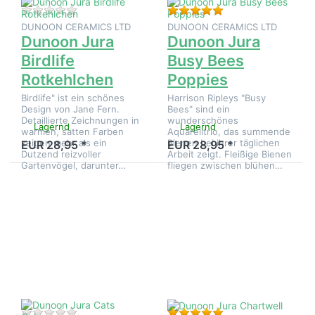
Zu diesem Produkt liegen noch keine Bewertungen 
Bewertung: 5 von 5
DUNOON CERAMICS LTD
DUNOON CERAMICS LTD
Dunoon Jura
Dunoon Jura
Birdlife
Busy Bees
Rotkehlchen
Poppies
Birdlife" ist ein schönes
Harrison Ripleys "Busy
Design von Jane Fern.
Bees" sind ein
Detaillierte Zeichnungen in
wunderschönes
Lagernd
Lagernd
warmen, satten Farben
Aquarelltrio, das summende
zeigen mehr als ein
Bienen bei ihrer täglichen
EUR 28,95 *
EUR 28,95 *
Dutzend reizvoller
Arbeit zeigt. Fleißige Bienen
Gartenvögel, darunter…
fliegen zwischen blühen…
Drücken
Drücken
Sie
Sie
ENTER
ENTER
für mehr
für mehr
Optionen
Optionen
zu
zu
Dunoon
Dunoon
Jura
Jura
Cats
Chartwell
Galore
Zu diesem Produkt liegen noch keine Bewertungen 
Bewertung: 5 von 5