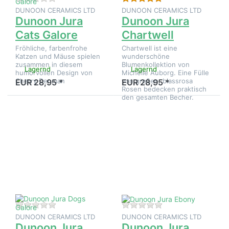
DUNOON CERAMICS LTD
DUNOON CERAMICS LTD
Dunoon Jura
Dunoon Jura
Cats Galore
Chartwell
Fröhliche, farbenfrohe
Chartwell ist eine
Katzen und Mäuse spielen
wunderschöne
zusammen in diesem
Blumenkollektion von
Lagernd
Lagernd
humorvollen Design von
Michelle Auborg. Eine Fülle
Cherry Denman
von großen, blassrosa
EUR 28,95 *
EUR 28,95 *
Rosen bedecken praktisch
den gesamten Becher.
Drücken
Drücken
Sie
Sie
ENTER
ENTER
für mehr
für mehr
Optionen
Optionen
zu
zu
Dunoon
Dunoon
Jura
Jura
Dogs
Ebony
Galore
Zu diesem Produkt liegen noch keine Bewertungen 
Zu diesem Produkt 
DUNOON CERAMICS LTD
DUNOON CERAMICS LTD
Dunoon Jura
Dunoon Jura