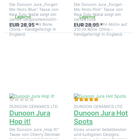
Die Dunoon Jura „Forget-
Die Dunoon Jura „Forget-
Me-Nots Blue“ Tasse von
Me-Nots Pink“ Tasse von
Kwa Zulu-Natal zeigt ein
Kwa Zulu-Natal zeigt ein
Lagernd
Lagernd
zartes Vergissmeinnicht-
zartes rosa
Motiv auf 210 ml Bone
Vergissmeinnicht-Motiv auf
EUR 28,95 *
EUR 28,95 *
China – handgefertigt in
210 ml Bone China –
England.
handgefertigt in England.
Drücken
Drücken
Sie
Sie
ENTER
ENTER
für mehr
für mehr
Optionen
Optionen
zu
zu
Dunoon
Dunoon
Jura Hop
Jura Hot
it!
Spots
Zu diesem Produkt liegen noch keine Bewertungen 
Bewertung: 5 von 5
DUNOON CERAMICS LTD
DUNOON CERAMICS LTD
Dunoon Jura
Dunoon Jura Hot
Hop it!
Spots
Die Dunoon Jura „Hop It!“
Eines unserer beliebtesten
Tasse von Cherry Denman
und kultigsten Designs: