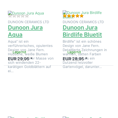
Bluetit
Zu diesem Produkt liegen noch keine Bewertungen 
Bewertung: 5 von 5
DUNOON CERAMICS LTD
DUNOON CERAMICS LTD
Dunoon Jura
Dunoon Jura
Aqua
Birdlife Bluetit
Aqua" ist ein
Birdlife" ist ein schönes
verführerisches, opulentes
Design von Jane Fern.
Design von Jane Fern.
Detaillierte Zeichnungen in
Lagernd
Lagernd
Hübsche, weiße Blumen
warmen, satten Farben
blühen mit einer Masse von
zeigen mehr als ein
EUR 29,95 *
EUR 28,95 *
sich windenden 22-
Dutzend reizvoller
karätigen Goldblättern auf
Gartenvögel, darunter…
ei…
Drücken Sie
Drücken
ENTER für
Sie
mehr
ENTER
Optionen zu
für mehr
Dunoon
Optionen
Jura Birdlife
zu
Rotkehlchen
Dunoon
Jura
Busy
Bees
Poppies