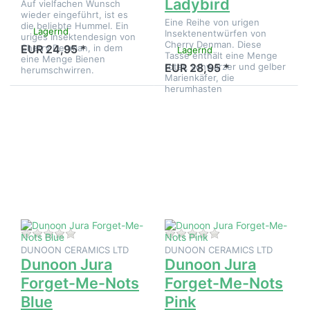
Ladybird
Auf vielfachen Wunsch
wieder eingeführt, ist es
Eine Reihe von urigen
die beliebte Hummel. Ein
Lagernd
Insektenentwürfen von
uriges Insektendesign von
Cherry Denman. Diese
Cherry Denman, in dem
EUR 24,95 *
Lagernd
Tasse enthält eine Menge
eine Menge Bienen
roter, schwarzer und gelber
EUR 28,95 *
herumschwirren.
Marienkäfer, die
herumhasten
Drücken
Drücken
Sie
Sie
ENTER
ENTER
für mehr
für mehr
Optionen
Optionen
zu
zu
Dunoon
Dunoon
Jura
Jura
Forget-
Forget-
Me-Nots
Me-Nots
Blue
Pink
Zu diesem Produkt liegen noch keine Bewertungen 
Zu diesem Produkt 
DUNOON CERAMICS LTD
DUNOON CERAMICS LTD
Dunoon Jura
Dunoon Jura
Forget-Me-Nots
Forget-Me-Nots
Blue
Pink