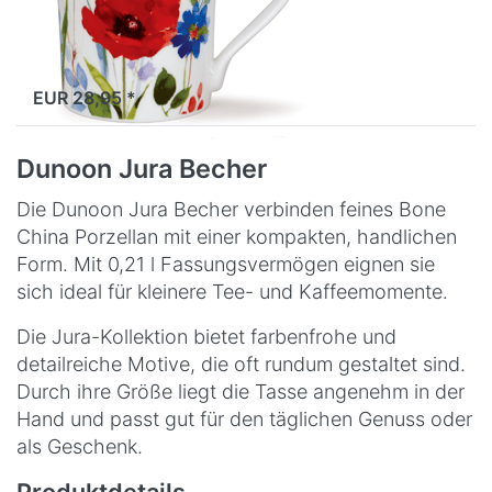
Harrison Ripley hat üppige
Aquarellfarben zu dieser
"Wild Garden"-Kollektion
Lagernd
gemischt, die Mohnblumen
inmitten von rotem, grünem
EUR 28,95 *
und blauem Laub zeigt.
Dunoon Jura Becher
Die Dunoon Jura Becher verbinden feines Bone
China Porzellan mit einer kompakten, handlichen
Form. Mit 0,21 l Fassungsvermögen eignen sie
sich ideal für kleinere Tee- und Kaffeemomente.
Die Jura-Kollektion bietet farbenfrohe und
detailreiche Motive, die oft rundum gestaltet sind.
Durch ihre Größe liegt die Tasse angenehm in der
Hand und passt gut für den täglichen Genuss oder
als Geschenk.
Produktdetails