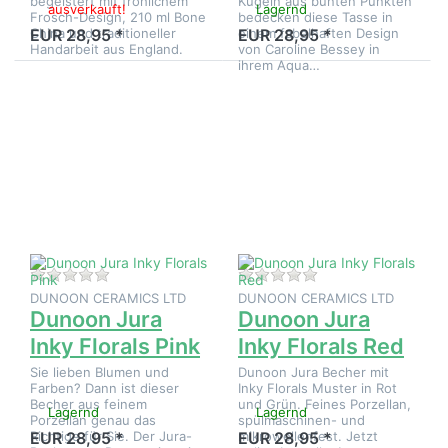
begeistert mit fröhlichem
Kugeln aus bunten Punkten
ausverkauft!
Lagernd
Frosch-Design, 210 ml Bone
bedecken diese Tasse in
China und traditioneller
einem fabelhaften Design
EUR 28,95 *
EUR 28,95 *
Handarbeit aus England.
von Caroline Bessey in
ihrem Aqua…
Drücken
Drücken
Sie
Sie
ENTER
ENTER
für mehr
für mehr
Optionen
Optionen
zu
zu
Dunoon
Dunoon
Jura Inky
Jura Inky
Florals
Florals
Pink
Red
Zu diesem Produkt liegen noch keine Bewertungen 
Zu diesem Produkt 
DUNOON CERAMICS LTD
DUNOON CERAMICS LTD
Dunoon Jura
Dunoon Jura
Inky Florals Pink
Inky Florals Red
Sie lieben Blumen und
Dunoon Jura Becher mit
Farben? Dann ist dieser
Inky Florals Muster in Rot
Becher aus feinem
und Grün. Feines Porzellan,
Lagernd
Lagernd
Porzellan genau das
spülmaschinen- und
Richtige für Sie. Der Jura-
mikrowellenfest. Jetzt
EUR 28,95 *
EUR 28,95 *