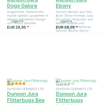
Dogs Galore
Ebony
Ungestüme, farbenfrohe
Dunoon Becher aus Fine
Hunde spielen zusammen in
Bone China Formtyp Jura.
diesem amüsanten Design
Ein echter Hingucker von
Lagernd
Lagernd
von Cherry Denman
bester Qualität und
exklusiver Verarbeitung.
EUR 28,95 *
EUR 28,95 *
Dunoon Becher Ebony
Drücken
Drücken
Sie ENTER
Sie ENTER
für mehr
für mehr
Optionen
Optionen
zu Dunoon
zu Dunoon
Jura
Jura
Flitterbugs
Flitterbugs
Bee
Ladybird
Bewertung: 5 von 5 Sternen. 2 Bewertungen.
Zu diesem Produkt 
DUNOON CERAMICS LTD
DUNOON CERAMICS LTD
Dunoon Jura
Dunoon Jura
Flitterbugs Bee
Flitterbugs