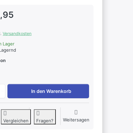
,95
l.
Versandkosten
m Lager
Lagernd
ton
Dunoon Benmore Warm Hearts zu EUR 38,95, Menge 1.
In den Warenkorb
Weitersagen
Vergleichen
Fragen?