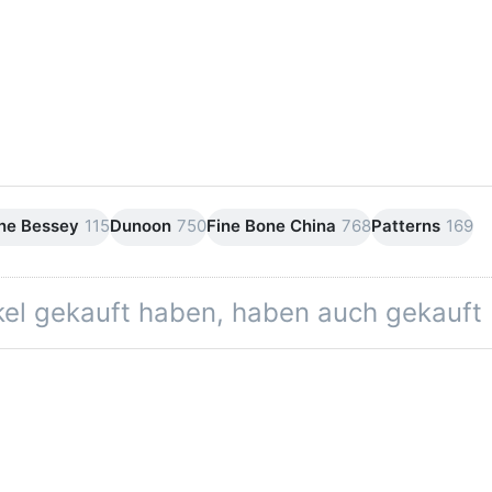
ine Bessey
115
Dunoon
750
Fine Bone China
768
Patterns
169
ikel gekauft haben, haben auch gekauft