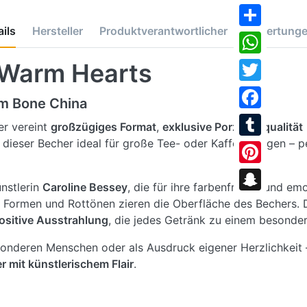
ils
Hersteller
Produktverantwortlicher
Bewertung
Share
WhatsApp
Warm Hearts
Twitter
em Bone China
Facebook
r vereint
großzügiges Format
,
exklusive Porzellanqualität
 dieser Becher ideal für große Tee- oder Kaffeemengen – 
Tumblr
Pinterest
nstlerin
Caroline Bessey
, die für ihre farbenfrohen und em
Snapchat
 Formen und Rottönen zieren die Oberfläche des Bechers. Di
sitive Ausstrahlung
, die jedes Getränk zu einem besonder
sonderen Menschen oder als Ausdruck eigener Herzlichkeit – 
r mit künstlerischem Flair
.