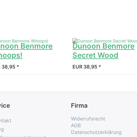
noon Benmore
Dunoon Benmore
oops!
Secret Wood
 38,95 *
EUR 38,95 *
vice
Firma
Widerrufsrecht
ntakt
AGB
og
Datenschutzerklärung