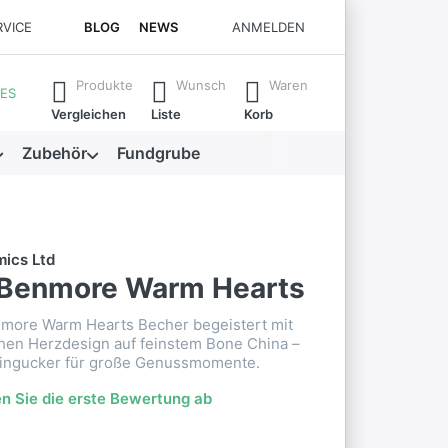
RVICE
BLOG
NEWS
ANMELDEN
se. Drücken Sie die Eingabetaste, um alle Ergebnisse aufzuruf
Produkte
Wunsch
Waren
ES
Vergleichen
Liste
Korb
Zubehör
Fundgrube
Benmore Warm Hearts
more Warm Hearts Becher begeistert mit
hen Herzdesign auf feinstem Bone China –
 Hingucker für große Genussmomente.
n Sie die erste Bewertung ab