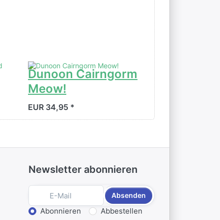
Dunoon Cairngorm
Dunoon He
Meow!
of Love
EUR 34,95 *
EUR 38,95 *
Newsletter abonnieren
Absenden
Aktion wählen
Abonnieren
Abbestellen