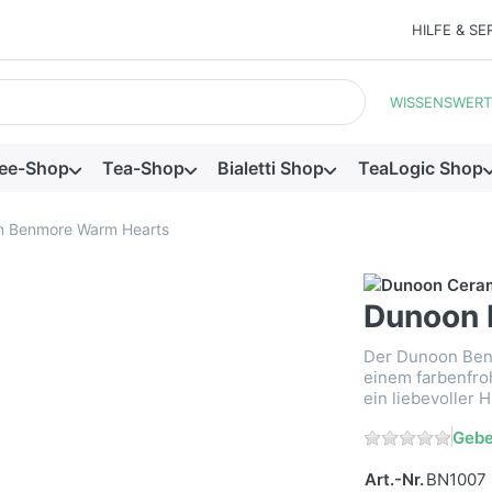
HILFE & SE
ein. Während Sie tippen, erscheinen automatisch erste Ergebnis
WISSENSWERT
ee-Shop
Tea-Shop
Bialetti Shop
TeaLogic Shop
 Benmore Warm Hearts
Dunoon 
Der Dunoon Ben
einem farbenfro
ein liebevoller
Gebe
Art.-Nr.
BN1007