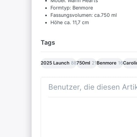
Model: Warm Hearts
Formtyp: Benmore
Fassungsvolumen: ca.750 ml
Höhe ca. 11,7 cm
Tags
2025 Launch
88
750ml
21
Benmore
16
Carol
Benutzer, die diesen Art