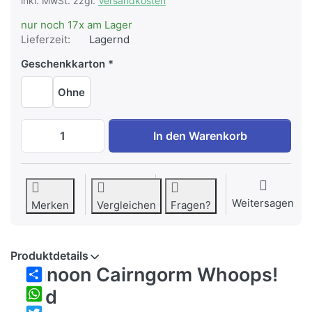
inkl. MwSt. zzgl.
Versandkosten
nur noch 17x am Lager
Lieferzeit:
Lagernd
Geschenkkarton
Ohne
Dunoon Cairngorm Whoops! Red zu EUR 3
In den Warenkorb
Weitersagen
Merken
Vergleichen
Fragen?
Produktdetails
Dunoon Cairngorm Whoops!
Share
Red
WhatsApp