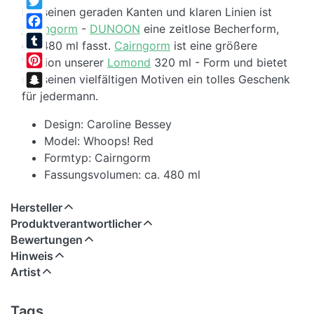
Mit seinen geraden Kanten und klaren Linien ist
Twitter
Cairngorm
-
DUNOON
eine zeitlose Becherform,
Facebook
die 480 ml fasst.
Cairngorm
ist eine größere
Tumblr
Version unserer
Lomond
320 ml - Form und bietet
Pinterest
mit seinen vielfältigen Motiven ein tolles Geschenk
für jedermann.
Snapchat
Design: Caroline Bessey
Model: Whoops! Red
Formtyp: Cairngorm
Fassungsvolumen: ca. 480 ml
Hersteller
Produktverantwortlicher
Bewertungen
Hinweis
Artist
Tags