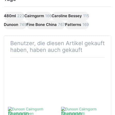
480ml
223
Cairngorm
166
Caroline Bessey
115
Dunoon
749
Fine Bone China
767
Patterns
169
Benutzer, die diesen Artikel gekauft
haben, haben auch gekauft
Dunoon
Dunoon