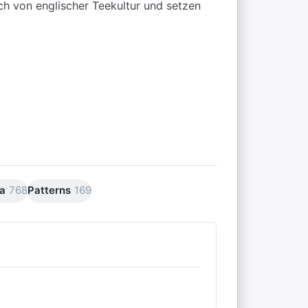
ch von englischer Teekultur und setzen
na
768
Patterns
169