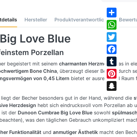
details
Hersteller
Produktverantwortlicher
Bewert
Share
WhatsApp
ig Love Blue
Twitter
feinstem Porzellan
Facebook
er begeistert mit seinem
charmanten Herzmotiv
, das in e
ochwertigem Bone China
, überzeugt dieser Becher durch s
Tumblr
ngsvermögen von 0,45 Litern
bietet er ausreichend Raum 
Pinterest
Snapchat
liegt der Becher besonders gut in der Hand, während die
s
sive Herzdesign
hebt sich eindrucksvoll vom Porzellan ab u
 ist der
Dunoon Cumbrae Big Love Blue
sowohl
spülmasch
 beachten), was den täglichen Gebrauch unkompliziert mach
her Funktionalität
und
anmutiger Ästhetik
macht den Beche