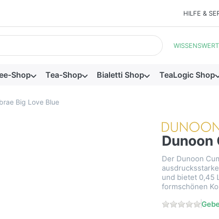
HILFE & SE
ein. Während Sie tippen, erscheinen automatisch erste Ergebnis
WISSENSWERT
ee-Shop
Tea-Shop
Bialetti Shop
TeaLogic Shop
rae Big Love Blue
Dunoon 
Der Dunoon Cumb
ausdrucksstarke
und bietet 0,45 L
formschönen Kom
Gebe