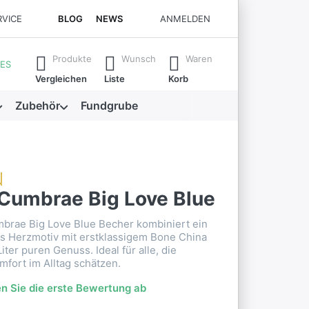
RVICE
BLOG
NEWS
ANMELDEN
se. Drücken Sie die Eingabetaste, um alle Ergebnisse aufzuruf
Produkte
Wunsch
Waren
ES
Vergleichen
Liste
Korb
Zubehör
Fundgrube
Cumbrae Big Love Blue
rae Big Love Blue Becher kombiniert ein
s Herzmotiv mit erstklassigem Bone China
iter puren Genuss. Ideal für alle, die
fort im Alltag schätzen.
n Sie die erste Bewertung ab