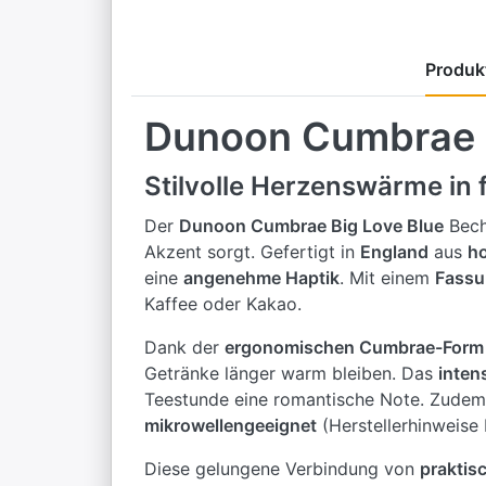
Produkt
Dunoon Cumbrae B
Stilvolle Herzenswärme in 
Der
Dunoon Cumbrae Big Love Blue
Bech
Akzent sorgt. Gefertigt in
England
aus
h
eine
angenehme Haptik
. Mit einem
Fassu
Kaffee oder Kakao.
Dank der
ergonomischen Cumbrae-Form
Getränke länger warm bleiben. Das
inten
Teestunde eine romantische Note. Zudem
mikrowellengeeignet
(Herstellerhinweise
Diese gelungene Verbindung von
praktisc