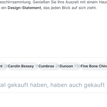
 Geschirrsammlung. Genießen Sie Ihre Auszeit mit einem Hau
 ein
Design-Statement
, das jeden Blick auf sich zieht.
ml
28
Carolin Bessey
11
Cumbrae
28
Dunoon
750
Fine Bone Chi
ikel gekauft haben, haben auch gekauft