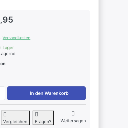
,95
l.
Versandkosten
m Lager
Lagernd
ton
Dunoon Cumbrae Big Love Blue zu EUR 33,95, Menge 1. Ge
In den Warenkorb
Weitersagen
Vergleichen
Fragen?