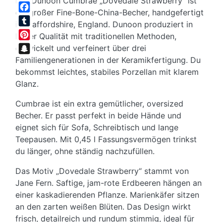
Der Dunoon Cumbrae „Dovedale Strawberry“ ist
Twitter
ein großer Fine-Bone-China-Becher, handgefertigt
Facebook
in Staffordshire, England. Dunoon produziert in
Tumblr
hoher Qualität mit traditionellen Methoden,
Pinterest
entwickelt und verfeinert über drei
Familiengenerationen in der Keramikfertigung. Du
Snapchat
bekommst leichtes, stabiles Porzellan mit klarem
Glanz.
Cumbrae ist ein extra gemütlicher, oversized
Becher. Er passt perfekt in beide Hände und
eignet sich für Sofa, Schreibtisch und lange
Teepausen. Mit 0,45 l Fassungsvermögen trinkst
du länger, ohne ständig nachzufüllen.
Das Motiv „Dovedale Strawberry“ stammt von
Jane Fern. Saftige, jam-rote Erdbeeren hängen an
einer kaskadierenden Pflanze. Marienkäfer sitzen
an den zarten weißen Blüten. Das Design wirkt
frisch, detailreich und rundum stimmig, ideal für