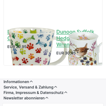
Dunoon Lomond
Dunoon Suffolk
Cat Pawprints
Hedgerow Birds
Wren
EUR 29,95 *
EUR 30,95 *
Informationen
Service, Versand & Zahlung
Firma, Impressum & Datenschutz
Newsletter abonnieren