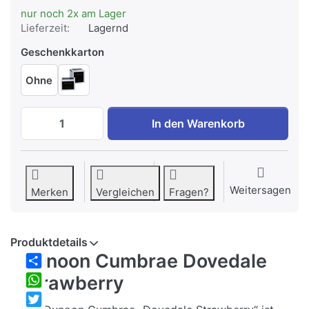
nur noch 2x am Lager
Lieferzeit:
Lagernd
Geschenkkarton
Ohne
Dunoon Cumbrae Dovedale Strawberry z
In den Warenkorb
Weitersagen
Merken
Vergleichen
Fragen?
Produktdetails
Dunoon Cumbrae Dovedale
Share
Strawberry
WhatsApp