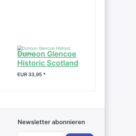
Dunoon Glencoe
Dunoon Bu
Historic Scotland
EUR 34,95 *
EUR 33,95 *
Newsletter abonnieren