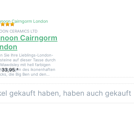
eine Bewertungen vor.
Bewertung: 5 von 5 Sternen. 1 Bewertung.
OON CERAMICS LTD
noon Cairngorm
ndon
n Sie Ihre Lieblings-London-
steine auf dieser Tasse durch
 Mawdsley mit hell farbigen
 33,95 *
hreibungen des ikonenhaften
icks, die Big Ben und den…
ikel gekauft haben, haben auch gekauft