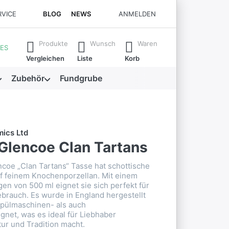
RVICE
BLOG
NEWS
ANMELDEN
se. Drücken Sie die Eingabetaste, um alle Ergebnisse aufzuruf
Produkte
Wunsch
Waren
ES
Vergleichen
Liste
Korb
Zubehör
Fundgrube
Glencoe Clan Tartans
coe „Clan Tartans“ Tasse hat schottische
f feinem Knochenporzellan. Mit einem
n von 500 ml eignet sie sich perfekt für
ebrauch. Es wurde in England hergestellt
Spülmaschinen- als auch
gnet, was es ideal für Liebhaber
tur und Tradition macht.