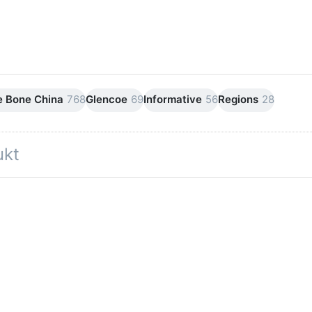
e Bone China
768
Glencoe
69
Informative
56
Regions
28
ukt
ücken
 ENTER
r mehr
tionen
zu
unoon
rngorm
ondon