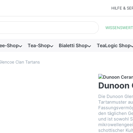
HILFE & SE
ein. Während Sie tippen, erscheinen automatisch erste Ergebnis
WISSENSWERT
ee-Shop
Tea-Shop
Bialetti Shop
TeaLogic Shop
lencoe Clan Tartans
Dunoon 
Die Dunoon Glen
Tartanmuster au
Fassungsvermöge
den täglichen G
und ist sowohl 
mikrowellengeei
schottischer Kul