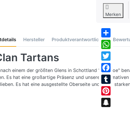
Merken
details
Hersteller
Produktverantwortlicher
Bewert
Share
WhatsApp
lan Tartans
Twitter
ch einem der größten Glens in Schottland "Glencoe" benann
Facebook
ten. Es hat eine großartige Präsenz und unsere informative
ieben. Es hat eine ausgestellte Oberseite und einen starken,
Tumblr
Pinterest
Snapchat