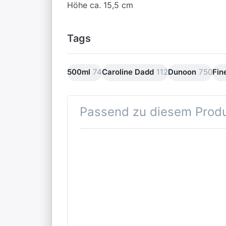
Höhe ca. 15,5 cm
Tags
500ml
74
Caroline Dadd
112
Dunoon
750
Fin
Passend zu diesem Prod
Drücken
Dr
Sie
Sie
ENTER
fü
für mehr
Op
Optionen
zu
D
Dunoon
Cai
Tall Gift
L
Box