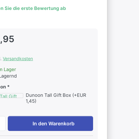
n Sie die erste Bewertung ab
,95
l.
Versandkosten
m Lager
Lagernd
ton
Dunoon Tall Gift Box (+EUR
1,45)
Dunoon Glencoe Clan Tartans zu EUR 33,95, Menge 1. Ges
In den Warenkorb