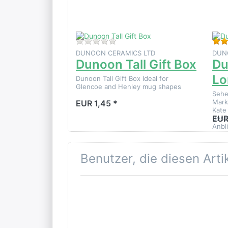
Zu diesem Produkt liegen noch k
DUNOON CERAMICS LTD
DUN
Dunoon Tall Gift Box
Du
Lo
Dunoon Tall Gift Box Ideal for
Glencoe and Henley mug shapes
Sehe
Mark
EUR 1,45 *
Kate
EUR
Besc
Anbl
Benutzer, die diesen Art