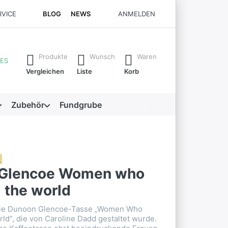
RVICE
BLOG
NEWS
ANMELDEN
rste Ergebnisse. Drücken Sie die Eingabetaste, um alle Ergebni
Produkte
Wunsch
Waren
ES
Vergleichen
Liste
Korb
Zubehör
Fundgrube
 Glencoe Women who
 the world
die Dunoon Glencoe-Tasse „Women Who
ld“, die von Caroline Dadd gestaltet wurde.