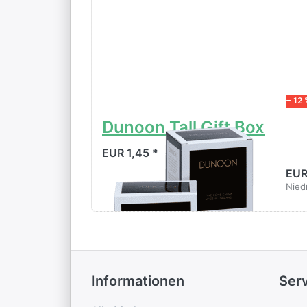
− 12 
Dunoon Tall Gift Box
Du
Da
EUR 1,45 *
EUR
Niedr
Informationen
Ser