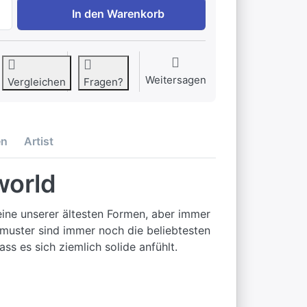
Dunoon Glencoe Women who changed the world zu EUR 33,
In den Warenkorb
Weitersagen
Vergleichen
Fragen?
en
Artist
world
eine unserer ältesten Formen, aber immer
smuster sind immer noch die beliebtesten
ss es sich ziemlich solide anfühlt.