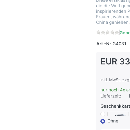
Diese erstklass
die die Welt ge
inspirierenden 
Frauen, während 
China genießen.
Gebe
Art.-Nr.
G4031
EUR 33
inkl. MwSt. zzg
nur noch 4x a
Lieferzeit:
Geschenkkar
Ohne