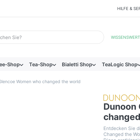
HILFE & SE
Suchbegriff ein. Während Sie tippen, erscheinen automatisch e
WISSENSWERT
ee-Shop
Tea-Shop
Bialetti Shop
TeaLogic Shop
Glencoe Women who changed the world
Dunoon
changed
Entdecken Sie 
Changed the Wor