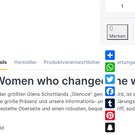
Merken
ils
Hersteller
Produktverantwortlicher
Bewertung
Share
WhatsApp
Women who changed the 
Twitter
der größten Glens Schottlands „Glencoe“ genannt wird, ist 
Facebook
eine große Präsenz und unsere Informations- und Aufklärung
estellte Oberseite und einen robusten, bequemen Griff, soda
Tumblr
Pinterest
ld