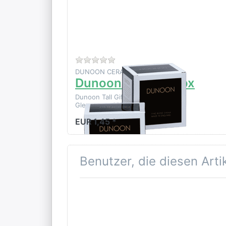
Zu diesem Produkt liegen noch k
DUNOON CERAMICS LTD
Dunoon Tall Gift Box
Dunoon Tall Gift Box Ideal for
Glencoe and Henley mug shapes
EUR 1,45 *
Benutzer, die diesen Art