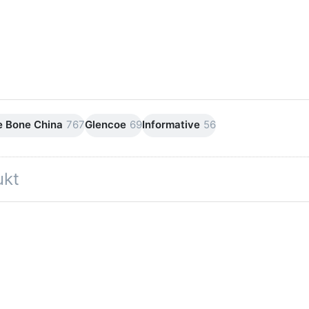
Snapchat
e Bone China
767
Glencoe
69
Informative
56
ukt