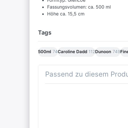
Fassungsvolumen: ca. 500 ml
Höhe ca. 15,5 cm
Tags
500ml
74
Caroline Dadd
112
Dunoon
749
Fin
Passend zu diesem Prod
Drücken
Sie
ENTER
für mehr
Optionen
zu
Dunoon
Tall Gift
Box