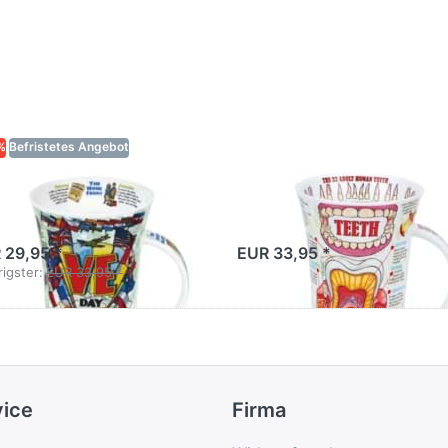
%
Befristetes Angebot
noon Glencoe VE
Dunoon Glencoe
y Anniversary
Teeth
 29,95 *
EUR 33,95 *
igster:
EUR 33,95 *
vice
Firma