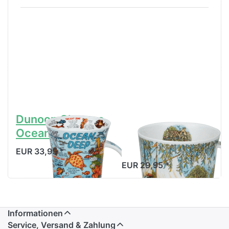
Dunoon Glencoe
Dunoon Lomond
Ocean Deep
Woodland Tales
Boat
EUR 33,95 *
EUR 29,95 *
Informationen
Service, Versand & Zahlung