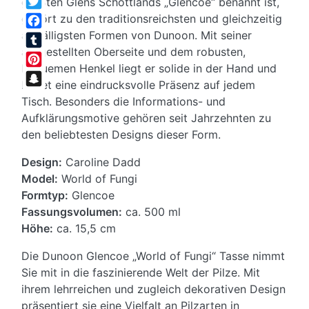
größten Glens Schottlands „Glencoe“ benannt ist,
gehört zu den traditionsreichsten und gleichzeitig
Twitter
auffälligsten Formen von Dunoon. Mit seiner
Facebook
ausgestellten Oberseite und dem robusten,
Tumblr
bequemen Henkel liegt er solide in der Hand und
Pinterest
bietet eine eindrucksvolle Präsenz auf jedem
Snapchat
Tisch. Besonders die Informations- und
Aufklärungsmotive gehören seit Jahrzehnten zu
den beliebtesten Designs dieser Form.
Design:
Caroline Dadd
Model:
World of Fungi
Formtyp:
Glencoe
Fassungsvolumen:
ca. 500 ml
Höhe:
ca. 15,5 cm
Die Dunoon Glencoe „World of Fungi“ Tasse nimmt
Sie mit in die faszinierende Welt der Pilze. Mit
ihrem lehrreichen und zugleich dekorativen Design
präsentiert sie eine Vielfalt an Pilzarten in