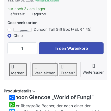
inkl. MwSt. zzgl.
Versandkosten
nur noch 3x am Lager
Lieferzeit:
Lagernd
Geschenkkarton
Dunoon Tall Gift Box (+EUR 1,45)
Ohne
Dunoon Glencoe World Of Fungi zu EUR 
In den Warenkorb
Weitersagen
Merken
Vergleichen
Fragen?
Produktdetails
Dunoon Glencoe „World of Fungi“
Share
Dieser übergroße Becher, der nach einer der
WhatsApp