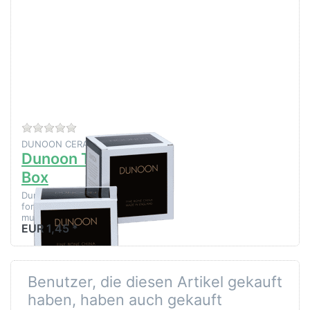
Drücken
Sie
ENTER
für mehr
Optionen
zu
Dunoon
Tall Gift
Box
Zu diesem Produkt liegen noch keine Bewertungen 
DUNOON CERAMICS LTD
Dunoon Tall Gift
Box
Dunoon Tall Gift Box Ideal
for Glencoe and Henley
mug shapes
EUR 1,45 *
Benutzer, die diesen Artikel gekauft
haben, haben auch gekauft