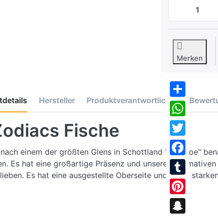
Merken
details
Hersteller
Produktverantwortlicher
Bewert
Share
WhatsApp
odiacs Fische
Twitter
ch einem der größten Glens in Schottland "Glencoe" benann
Facebook
ten. Es hat eine großartige Präsenz und unsere informative
ieben. Es hat eine ausgestellte Oberseite und einen starken,
Tumblr
Pinterest