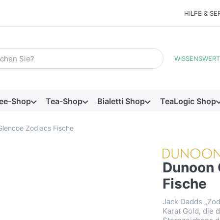
HILFE & SE
Suchbegriff ein. Während Sie tippen, erscheinen automatisch e
WISSENSWERT
ee-Shop
Tea-Shop
Bialetti Shop
TeaLogic Shop
lencoe Zodiacs Fische
Dunoon 
Fische
Jack Dadds „Zodi
Karat Gold, die 