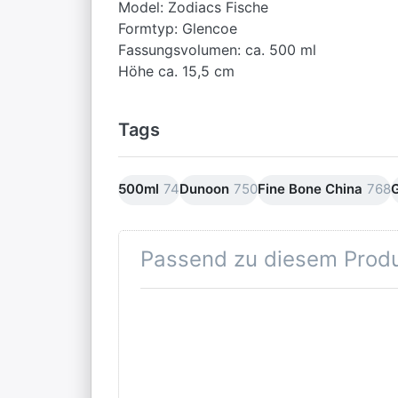
Model: Zodiacs Fische
Formtyp: Glencoe
Fassungsvolumen: ca. 500 ml
Höhe ca. 15,5 cm
Tags
500ml
74
Dunoon
750
Fine Bone China
768
Passend zu diesem Prod
Drücken
Sie
ENTER
für mehr
Optionen
zu
Dunoon