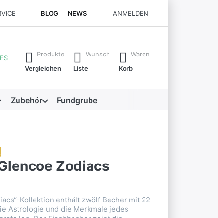
RVICE
BLOG
NEWS
ANMELDEN
rste Ergebnisse. Drücken Sie die Eingabetaste, um alle Ergebni
Produkte
Wunsch
Waren
ES
Vergleichen
Liste
Korb
Zubehör
Fundgrube
Glencoe Zodiacs
acs“-Kollektion enthält zwölf Becher mit 22
die Astrologie und die Merkmale jedes