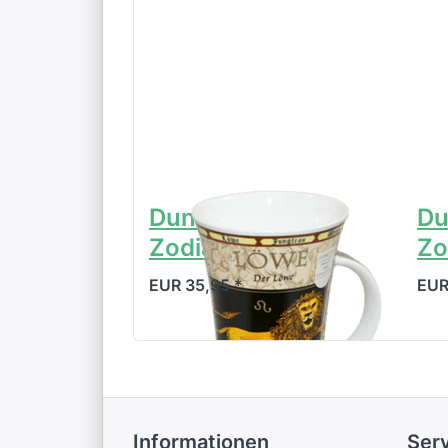
Dunoon Glencoe
Du
Zodiacs Löwe
Zo
EUR 35,95 *
EUR
Informationen
Ser