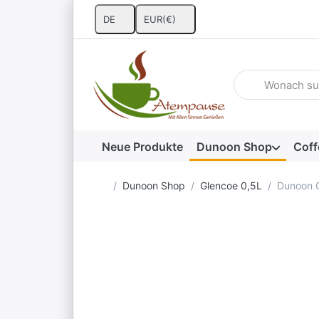
DE
EUR
(€)
Geben Sie einen 
Neue Produkte
Dunoon Shop
Coff
Startseite
Dunoon Shop
Glencoe 0,5L
Dunoon G