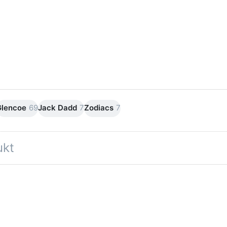
Snapchat
Glencoe
69
Jack Dadd
7
Zodiacs
7
ukt