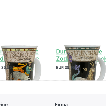
noon Glencoe
Dunoon Glencoe
diacs Schütze
Zodiacs Steinboc
 35,95 *
EUR 35,95 *
vice
Firma