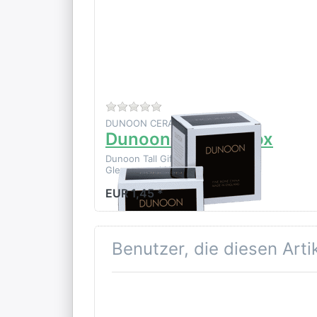
Tall Gift
Box
Zu diesem Produkt liegen noch k
DUNOON CERAMICS LTD
Dunoon Tall Gift Box
Dunoon Tall Gift Box Ideal for
Glencoe and Henley mug shapes
EUR 1,45 *
Benutzer, die diesen Art