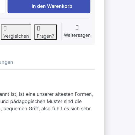
Dunoon Glencoe Zodiacs Fische zu EUR 35,95, Menge 1. G
In den Warenkorb
Weitersagen
Vergleichen
Fragen?
ungen
t ist, ist eine unserer ältesten Formen,
n und pädagogischen Muster sind die
 bequemen Griff, also fühlt es sich sehr