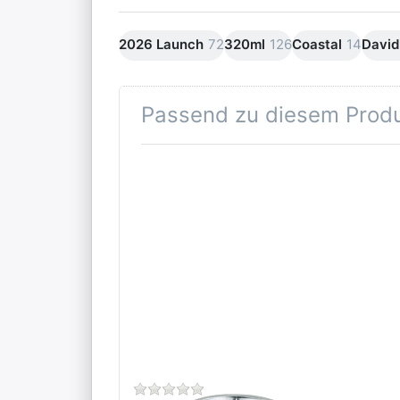
2026 Launch
72
320ml
126
Coastal
14
David
Passend zu diesem Prod
Drücken Sie
ENTER für
mehr
Optionen zu
Dunoon
Original
Edelstahlfilter
Zu diesem Produkt liegen noch k