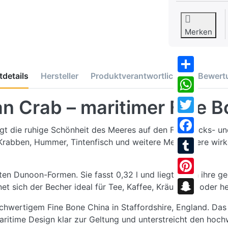
Merken
details
Hersteller
Produktverantwortlicher
Bewert
Share
WhatsApp
n Crab – maritimer Fine 
Twitter
 die ruhige Schönheit des Meeres auf den Frühstücks- und 
Facebook
. Krabben, Hummer, Tintenfisch und weitere Meerestiere wir
Tumblr
 Dunoon-Formen. Sie fasst 0,32 l und liegt durch ihre ge
Pinterest
t sich der Becher ideal für Tee, Kaffee, Kräutertee oder h
Snapchat
wertigem Fine Bone China in Staffordshire, England. Das Ma
 maritime Design klar zur Geltung und unterstreicht den ho