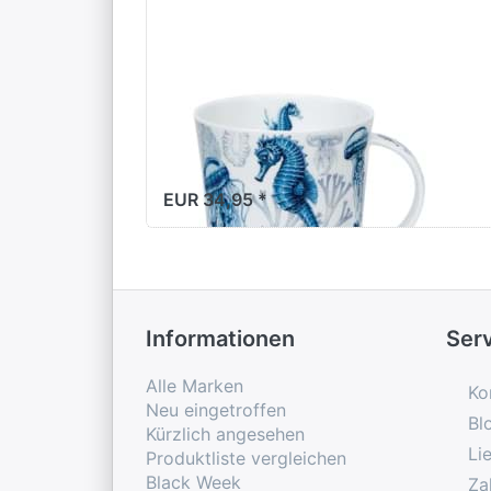
Dunoon Lomond
Blue Ocean
Seahorse
EUR 34,95 *
Informationen
Ser
Alle Marken
Ko
Neu eingetroffen
Bl
Kürzlich angesehen
Li
Produktliste vergleichen
Black Week
Za