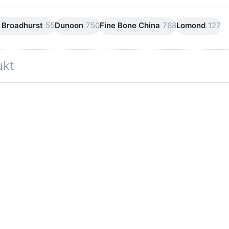
 Broadhurst
55
Dunoon
750
Fine Bone China
768
Lomond
127
ukt
eine Bewertungen vor.