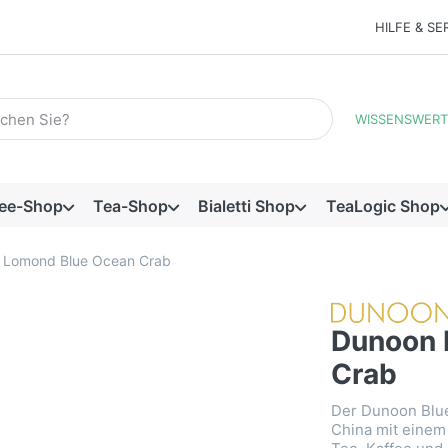
HILFE & SE
Suchbegriff ein. Während Sie tippen, erscheinen automatisch e
WISSENSWERT
ee-Shop
Tea-Shop
Bialetti Shop
TeaLogic Shop
 Lomond Blue Ocean Crab
Dunoon 
Crab
Der Dunoon Blue
China mit einem 