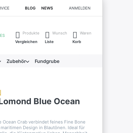
RVICE
BLOG
NEWS
ANMELDEN
rste Ergebnisse. Drücken Sie die Eingabetaste, um alle Ergebni
Produkte
Wunsch
Waren
ES
Vergleichen
Liste
Korb
Zubehör
Fundgrube
Lomond Blue Ocean
 Ocean Crab verbindet feines Fine Bone
maritimen Design in Blautönen. Ideal für