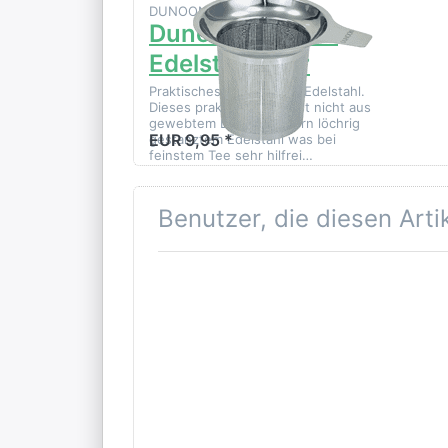
DUNOON CERAMICS LTD
Dunoon Original
Edelstahlfilter
Praktisches Teesieb aus Edelstahl.
Dieses praktische Sieb ist nicht aus
gewebtem Draht, sondern löchrig
EUR 9,95 *
gestanztem Edelstahl was bei
feinstem Tee sehr hilfrei…
Benutzer, die diesen Art