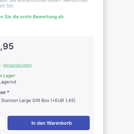
alle, die Küstenmotive lieben. Menschheit
it Stil.
n Sie die erste Bewertung ab
,95
l.
Versandkosten
m Lager
Lagernd
ton
Dunoon Large Gift Box (+EUR 1,45)
Dunoon Lomond Blue Ocean Crab zu EUR 34,95, Menge 1. 
In den Warenkorb