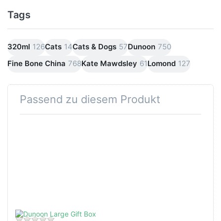
Tags
320ml
126
Cats
14
Cats & Dogs
57
Dunoon
750
Fine Bone China
768
Kate Mawdsley
61
Lomond
127
Passend zu diesem Produkt
Drücken
Sie
ENTER
für mehr
Optionen
zu
Dunoon
Large
Gift Box
Zu diesem Produkt liegen noch keine Bewertungen 