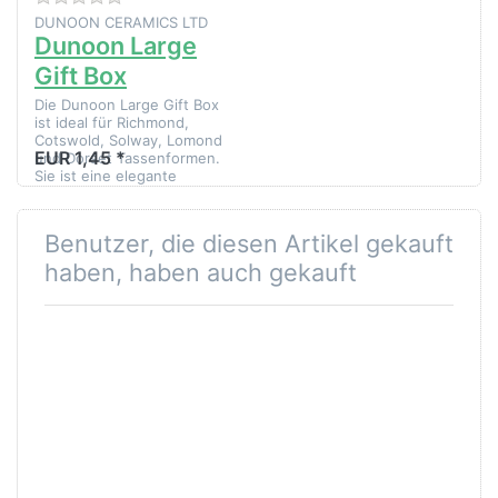
DUNOON CERAMICS LTD
Dunoon Large
Gift Box
Die Dunoon Large Gift Box
ist ideal für Richmond,
Cotswold, Solway, Lomond
EUR 1,45 *
und Dorset Tassenformen.
Sie ist eine elegante
Geschenkbox von Dunoon,
einem Herstel…
Benutzer, die diesen Artikel gekauft
haben, haben auch gekauft