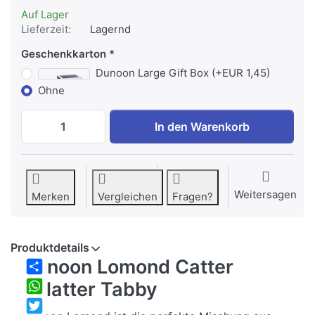
Auf Lager
Lieferzeit:
Lagernd
Geschenkkarton
Dunoon Large Gift Box (+EUR 1,45)
Ohne
Dunoon Lomond Catter Splatter Tabby z
In den Warenkorb
Weitersagen
Merken
Vergleichen
Fragen?
Produktdetails
Dunoon Lomond Catter
Share
Splatter Tabby
WhatsApp