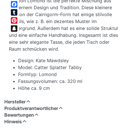
Dunoon Lomond ist die perfekte Mischung aus
Twitter
modernem Design und Tradition. Diese kleinere
Facebook
Version der Cairngorm-Form hat einige stilvolle
Tumblr
Details, wie z. B. ein dezentes Muster im
Pinterest
Hintergrund. Außerdem hat es eine solide Struktur
und eine einfache Handhabung. Insgesamt ist dies
Snapchat
eine sehr elegante Tasse, die jeden Tisch oder
Raum schmücken wird.
Design: Kate Mawdsley
Model: Catter Splatter Tabby
Formtyp: Lomond
Fassungsvolumen: ca. 320 ml
Höhe ca. 9 cm
Hersteller
Produktverantwortlicher
Bewertungen
Hinweis