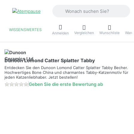
Geben Sie einen Suchbegriff ein. Währ
WISSENSWERTES
Vergleichen
Wunschliste
Ware
ü
Anmelden
Dunoon Lomond Catter Splatter Tabby
Entdecken Sie den Dunoon Lomond Catter Splatter Tabby Becher.
Hochwertiges Bone China und charmantes Tabby-Katzenmotiv für
jeden Katzenliebhaber. Jetzt bestellen!
Geben Sie die erste Bewertung ab