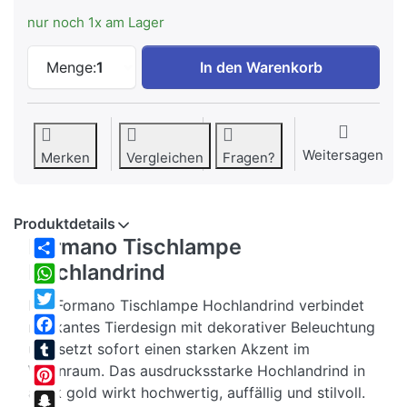
nur noch 1x am Lager
Formano Tischlampe Hochlandrind zu EU
Menge:
1
In den Warenkorb
Weitersagen
Merken
Vergleichen
Fragen?
Produktdetails
Formano Tischlampe
Hochlandrind
Share
WhatsApp
Die Formano Tischlampe Hochlandrind verbindet
Twitter
markantes Tierdesign mit dekorativer Beleuchtung
Facebook
und setzt sofort einen starken Akzent im
Wohnraum. Das ausdrucksstarke Hochlandrind in
Tumblr
antik gold wirkt hochwertig, auffällig und stilvoll.
Pinterest