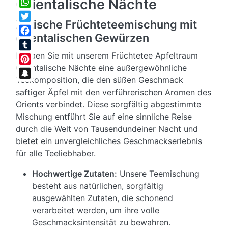
Orientalische Nächte
WhatsApp
Xotische Früchteteemischung mit
Twitter
orientalischen Gewürzen
Facebook
Erleben Sie mit unserem Früchtetee Apfeltraum
Tumblr
Orientalische Nächte eine außergewöhnliche
Pinterest
Teekomposition, die den süßen Geschmack
Snapchat
saftiger Äpfel mit den verführerischen Aromen des
Orients verbindet. Diese sorgfältig abgestimmte
Mischung entführt Sie auf eine sinnliche Reise
durch die Welt von Tausendundeiner Nacht und
bietet ein unvergleichliches Geschmackserlebnis
für alle Teeliebhaber.
Hochwertige Zutaten:
Unsere Teemischung
besteht aus natürlichen, sorgfältig
ausgewählten Zutaten, die schonend
verarbeitet werden, um ihre volle
Geschmacksintensität zu bewahren.