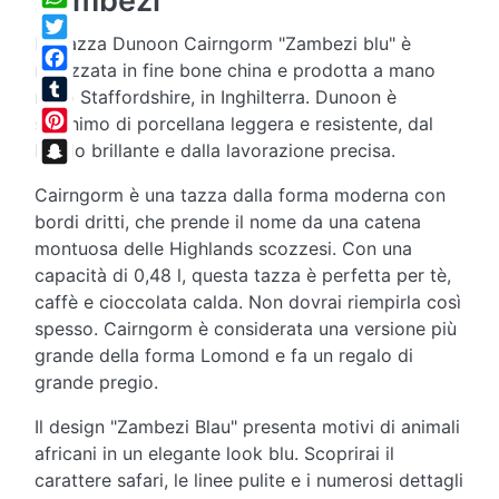
Zambezi
WhatsApp
La tazza Dunoon Cairngorm "Zambezi blu" è
Twitter
realizzata in fine bone china e prodotta a mano
Facebook
nello Staffordshire, in Inghilterra. Dunoon è
Tumblr
sinonimo di porcellana leggera e resistente, dal
Pinterest
lucido brillante e dalla lavorazione precisa.
Snapchat
Cairngorm è una tazza dalla forma moderna con
bordi dritti, che prende il nome da una catena
montuosa delle Highlands scozzesi. Con una
capacità di 0,48 l, questa tazza è perfetta per tè,
caffè e cioccolata calda. Non dovrai riempirla così
spesso. Cairngorm è considerata una versione più
grande della forma Lomond e fa un regalo di
grande pregio.
Il design "Zambezi Blau" presenta motivi di animali
africani in un elegante look blu. Scoprirai il
carattere safari, le linee pulite e i numerosi dettagli