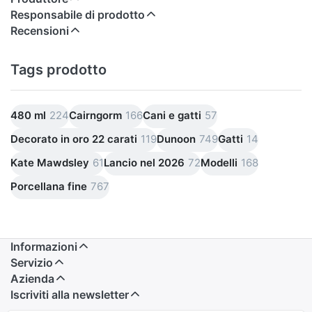
Responsabile di prodotto
Recensioni
Tags prodotto
480 ml
224
Cairngorm
166
Cani e gatti
57
Decorato in oro 22 carati
119
Dunoon
749
Gatti
14
Kate Mawdsley
61
Lancio nel 2026
72
Modelli
168
Porcellana fine
767
Informazioni
Servizio
Azienda
Iscriviti alla newsletter