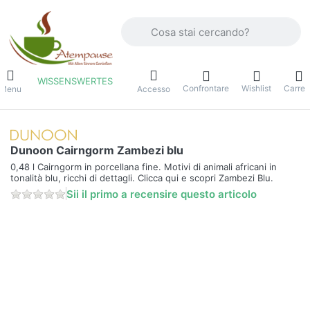
Inserire un termine di ricerca. I primi r
WISSENSWERTES
Confrontare
Wishlist
Carrel
Menu
Accesso
Dunoon Cairngorm Zambezi blu
0,48 l Cairngorm in porcellana fine. Motivi di animali africani in
tonalità blu, ricchi di dettagli. Clicca qui e scopri Zambezi Blu.
Sii il primo a recensire questo articolo