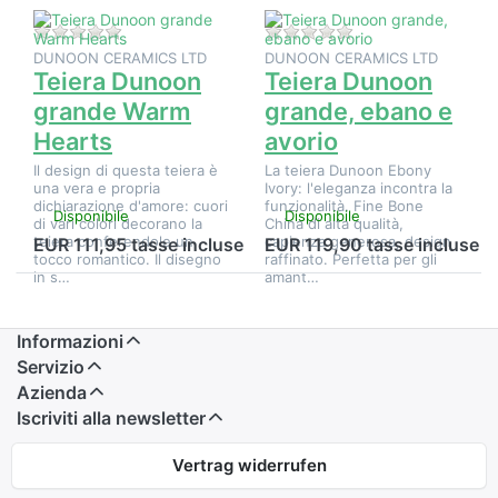
Non ci sono ancora recensioni per questo prodotto.
Non ci sono ancora 
DUNOON CERAMICS LTD
DUNOON CERAMICS LTD
Teiera Dunoon
Teiera Dunoon
grande Warm
grande, ebano e
Hearts
avorio
Il design di questa teiera è
La teiera Dunoon Ebony
una vera e propria
Ivory: l'eleganza incontra la
dichiarazione d'amore: cuori
funzionalità. Fine Bone
Disponibile
Disponibile
di vari colori decorano la
China di alta qualità,
teiera conferendole un
capienza generosa, design
EUR 111,95 tasse incluse
EUR 119,90 tasse incluse
tocco romantico. Il disegno
raffinato. Perfetta per gli
in s…
amant…
Informazioni
Servizio
Azienda
Iscriviti alla newsletter
Vertrag widerrufen