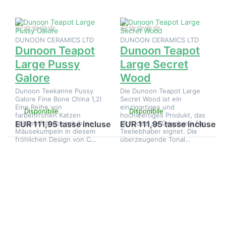
Galore
Wood
Non ci sono ancora recensioni per questo prodotto.
Non ci sono ancora 
DUNOON CERAMICS LTD
DUNOON CERAMICS LTD
Dunoon Teapot
Dunoon Teapot
Large Pussy
Large Secret
Galore
Wood
Dunoon Teekanne Pussy
Die Dunoon Teapot Large
Galore Fine Bone China 1,2l
Secret Wood ist ein
Eine Reihe von
einzigartiges und
Disponibile
Disponibile
farbenfrohen Katzen
hochwertiges Produkt, das
spielen fröhlich mit ihren
sich ideal als Geschenk für
EUR 111,95 tasse incluse
EUR 111,95 tasse incluse
Mäusekumpeln in diesem
Teeliebhaber eignet. Die
fröhlichen Design von C…
überzeugende Tonal…
Premere
Premere
ENTER per
ENTER per
visualizzare
visualizzare
altre
altre
opzioni su
opzioni su
Dunoon
Teiera
Teapot
Dunoon
Large:
Large
punti
Blobs
salienti