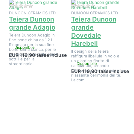
Non ci sono ancora recensioni per questo prodotto.
Non ci sono ancora 
DUNOON CERAMICS LTD
DUNOON CERAMICS LTD
Teiera Dunoon
Teiera Dunoon
grande Adagio
grande
Dovedale
Teiera Dunoon Adagio in
fine bone china da 1,2 l
Harebell
Rinomata per la sua fine
Disponibile
bone china bianca, per le
Il design della teiera
sue porcellane dalle pareti
EUR 119,90 tasse incluse
raffigura libellule in volo e
sottili e per la
un giardino fiorito di
Disponibile
straordinaria…
campanule, creando
l'atmosfera perfetta per una
EUR 119,90 tasse incluse
rilassante cerimonia del tè.
La com…
Premere
Premere
ENTER per
ENTER per
visualizzare
visualizzare
altre
altre
opzioni su
opzioni su
Teiera
Teiera
Dunoon
Dunoon
grande
grande,
Warm
ebano e
Hearts
avorio