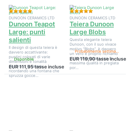
Valutazione: 5 da 5 stelle. 1 Valutazione.
Valutazione: 5 da 5 s
DUNOON CERAMICS LTD
DUNOON CERAMICS LTD
Dunoon Teapot
Teiera Dunoon
Large: punti
Large Blobs
salienti
Questa elegante teiera
Dunoon, con il suo vivace
Il design di questa teiera è
motivo “Blobs”, è davvero
Probabilmente settimane 37-38
davvero accattivante:
un vero e proprio richiamo
puntini colorati di varie
visivo! Realizzata con la
EUR 119,90 tasse incluse
Disponibile
dimensioni e tonalità
massima qualità in pregiata
decorano la teiera,
EUR 111,95 tasse incluse
por…
ricordando una fontana che
spruzza gocce…
Premere
Premere
ENTER per
ENTER per
visualizzare
visualizzare
altre
altre
opzioni su
opzioni su
Teiera
Teiera
Dunoon
Dunoon
grande
grande
Adagio
Dovedale
Harebell