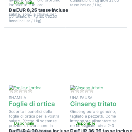
Contenuto: 0,1 kg (EUR 32,00
Disponibile
inebriante e le loro
tasse incluse / 1 kg)
proprietà benefiche per la
Da EUR 6,25 tasse incluse
salute, sono la chiave per
Contenuto: 0,1 kg (EUR 62,50
il…
tasse incluse / 1 kg)
Premere
Premere
ENTER per
ENTER per
visualizzare
visualizzare
altre
altre
opzioni su
opzioni su
Foglie di
Ginseng
ortica
tritato
Non ci sono ancora recensioni per questo prodotto.
Non ci sono ancora 
SHAMILA
UNA PAUSA
Foglie di ortica
Ginseng tritato
Scoprite i benefici delle
Ginseng puro e genuino,
foglie di ortica per la vostra
tagliato a pezzetti. Come
salute. Ricche di sostanze
integratore alimentare se
Disponibile
Disponibile
preziose, favoriscono la
ne consigliano circa 2-3
depurazione naturale e la
grammi al giorno.
Da EUR 4,00 tasse incluse
Da EUR 36,95 tasse inclus