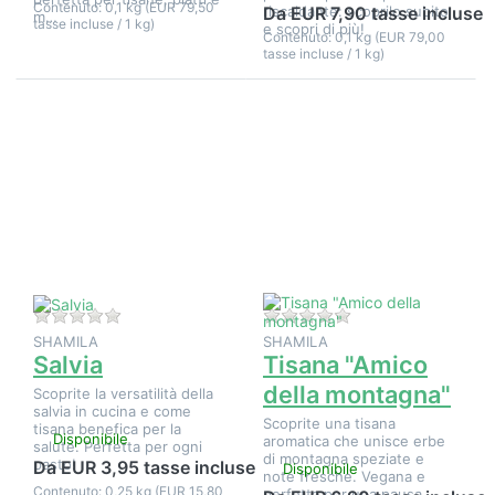
Contenuto: 0,1 kg (EUR 79,50
riscaldante: scoprilo subito
Da EUR 7,90 tasse incluse
m…
tasse incluse / 1 kg)
e scopri di più!
Contenuto: 0,1 kg (EUR 79,00
tasse incluse / 1 kg)
Premere
Premere
ENTER per
ENTER per
visualizzare
visualizzare
altre
altre
opzioni su
opzioni su
Salvia
Tisana
"Amico
della
montagna"
Non ci sono ancora recensioni per questo prodotto.
Non ci sono ancora 
SHAMILA
SHAMILA
Salvia
Tisana "Amico
della montagna"
Scoprite la versatilità della
salvia in cucina e come
Scoprite una tisana
tisana benefica per la
Disponibile
aromatica che unisce erbe
salute. Perfetta per ogni
di montagna speziate e
pasto!
Da EUR 3,95 tasse incluse
Disponibile
note fresche. Vegana e
Contenuto: 0,25 kg (EUR 15,80
perfetta per una pausa