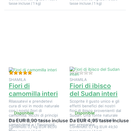
tasse incluse / 1 kg)
tasse incluse / 1 kg)
Premere
Premere
ENTER per
ENTER per
visualizzare
visualizzare
altre
altre
opzioni su
opzioni su
Fiori di
Fiori di
camomilla
ibisco del
interi
Sudan
interi
Valutazione: 5 da 5 stelle. 1 Valutazione.
Non ci sono ancora 
SHAMILA
SHAMILA
Fiori di
Fiori di ibisco
camomilla interi
del Sudan interi
Rilassatevi e prendetevi
Scoprite il gusto unico e gli
cura di voi in modo naturale
effetti benefici dei nostri
con i nostri fiori di
fiori di ibisco provenienti dal
Disponibile
Disponibile
camomilla. Ricchi di principi
Sudan. Una fonte naturale
attivi curativi come la
di vitalità e salute, ideale
Da EUR 8,90 tasse incluse
Da EUR 4,95 tasse incluse
camazulene e i flavonoidi,
per preparare…
Contenuto: 0,1 kg (EUR 89,00
Contenuto: 0,1 kg (EUR 49,50
of…