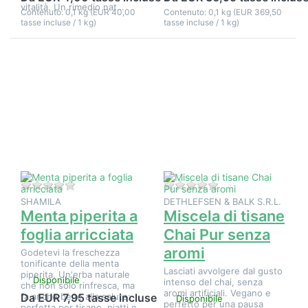
vitalità. Un rimedio nat…
Contenuto: 0,1 kg (EUR 40,00
Contenuto: 0,1 kg (EUR 369,50
tasse incluse / 1 kg)
tasse incluse / 1 kg)
Premere
Premere
ENTER per
ENTER per
visualizzare
visualizzare
altre
altre
opzioni su
opzioni su
Menta
Miscela di
piperita a
tisane Chai
foglia
Pur senza
arricciata
aromi
Non ci sono ancora recensioni per questo prodotto.
Non ci sono ancora 
SHAMILA
DETHLEFSEN & BALK S.R.L.
Menta piperita a
Miscela di tisane
foglia arricciata
Chai Pur senza
aromi
Godetevi la freschezza
tonificante della menta
Lasciati avvolgere dal gusto
piperita. Un'erba naturale
Disponibile
intenso del chai, senza
che non solo rinfresca, ma
aromi artificiali. Vegano e
fa anche bene alla salute:
Da EUR 7,95 tasse incluse
Disponibile
perfetto per una pausa
perfetta per tisane, piatti e