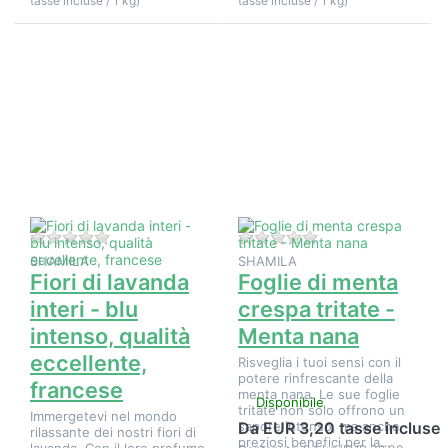
tasse incluse / 1 kg)
tasse incluse / 1 kg)
Premere
Premere
ENTER per
ENTER per
visualizzare
visualizzare
altre
altre
opzioni su
opzioni su
Fiori di
Foglie di
lavanda
menta
interi - blu
crespa
intenso,
tritate -
qualità
Menta nana
eccellente,
francese
Non ci sono ancora recensioni per questo prodotto.
Non ci sono ancora 
SHAMILA
SHAMILA
Fiori di lavanda
Foglie di menta
interi - blu
crespa tritate -
intenso, qualità
Menta nana
eccellente,
Risveglia i tuoi sensi con il
potere rinfrescante della
francese
menta nana. Le sue foglie
Disponibile
tritate non solo offrono un
Immergetevi nel mondo
sapore intenso, ma anche
Da EUR 3,20 tasse incluse
rilassante dei nostri fiori di
preziosi benefici per la…
lavanda. Con il loro profumo