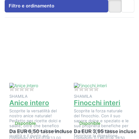
Filtro e ordinamento
Premere
Premere
ENTER per
ENTER per
visualizzare
visualizzare
altre
altre
opzioni su
opzioni su
Anice
Finocchi
intero
interi
Non ci sono ancora recensioni per questo prodotto.
Non ci sono ancora 
SHAMILA
SHAMILA
Anice intero
Finocchi interi
Scoprite la versatilità del
Scoprite la forza naturale
nostro anice naturale!
del finocchio. Con il suo
Perfetto per ricette dolci e
sapore dolce e speziato e le
Disponibile
Disponibile
salate, oltre che benefico
sue proprietà benefiche per
per la digestione. Provate la
la salute, il finocchio
Da EUR 6,50 tasse incluse
Da EUR 3,95 tasse incluse
qualità e il gusto aut…
favorisce la digestione,…
Contenuto: 0,5 kg (EUR 13,00
Contenuto: 0,1 kg (EUR 39,50