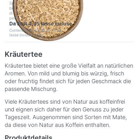
Scoprite il puro piacere e i
benefici della nostra radice
di liquirizia naturale. Ideale
Disponibile
per tisane e creazioni
culinarie!
Da EUR 4,95 tasse incluse
Contenuto: 0,1 kg (EUR 49,50
tasse incluse / 1 kg)
Kräutertee
Kräutertee bietet eine große Vielfalt an natürlichen
Aromen. Von mild und blumig bis würzig, frisch
oder fruchtig findet sich für jeden Geschmack die
passende Mischung.
Viele Kräutertees sind von Natur aus koffeinfrei
und eignen sich daher für den Genuss zu jeder
Tageszeit. Ausgenommen sind Sorten mit Mate,
da diese von Natur aus Koffein enthalten.
Produktdetails