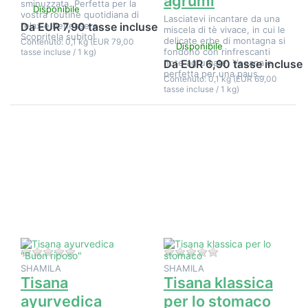
agrumi
sminuzzata. Perfetta per la
Disponibile
vostra routine quotidiana di
Lasciatevi incantare da una
relax e benessere.
Da EUR 7,90 tasse incluse
miscela di tè vivace, in cui le
Scopritela subito!
delicate erbe di montagna si
Contenuto: 0,1 kg (EUR 79,00
Disponibile
fondono con rinfrescanti
tasse incluse / 1 kg)
note agrumate. Vegana e
Da EUR 6,90 tasse incluse
perfetta per una paus…
Contenuto: 0,1 kg (EUR 69,00
tasse incluse / 1 kg)
Premere
Premere
ENTER per
ENTER per
visualizzare
visualizzare
altre
altre
opzioni su
opzioni su
Tisana
Tisana
ayurvedica
klassica
"Buon
per lo
riposo"
stomaco
Non ci sono ancora recensioni per questo prodotto.
Non ci sono ancora 
SHAMILA
SHAMILA
Tisana
Tisana klassica
ayurvedica
per lo stomaco