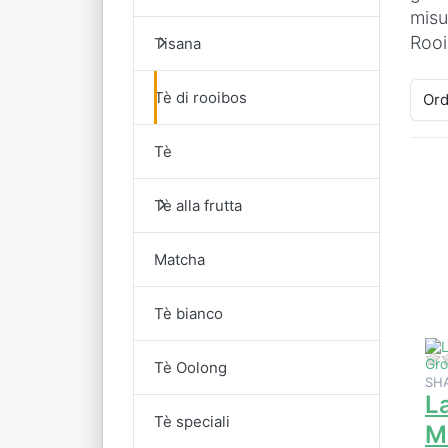
misur
Rooi
Tisana
Tè di rooibos
Ord
Tè
E
Tè alla frutta
vi
o
Matcha
Tè bianco
Tè Oolong
SH
L
Tè speciali
M