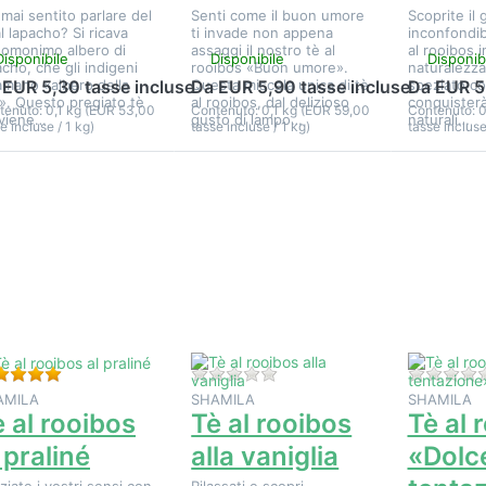
 mai sentito parlare del
Senti come il buon umore
Scoprite il 
al lapacho? Si ricava
ti invade non appena
inconfondib
l'omonimo albero di
assaggi il nostro tè al
al rooibos i
Disponibile
Disponibile
Disponib
acho, che gli indigeni
rooibos «Buon umore».
naturalezza
amano «albero della
Questa miscela unica di tè
speziato co
 EUR 5,30 tasse incluse
Da EUR 5,90 tasse incluse
Da EUR 5
a». Questo pregiato tè
al rooibos, dal delizioso
conquisterà.
tenuto: 0,1 kg (EUR 53,00
Contenuto: 0,1 kg (EUR 59,00
Contenuto: 0
viene…
gusto di lampo…
naturali…
e incluse / 1 kg)
tasse incluse / 1 kg)
tasse incluse
Premere
Premere
Premere
NTER per
ENTER per
ENTER pe
sualizzare
visualizzare
visualizzar
altre
altre
altre
pzioni su
opzioni su
opzioni s
Tè al
Tè al
Tè al
ooibos al
rooibos
rooibos
praliné
alla vaniglia
«Dolce
tentazione
Valutazione: 5 da 5 stelle. 1 Valutazione.
Non ci sono ancora recension
AMILA
SHAMILA
SHAMILA
 al rooibos
Tè al rooibos
Tè al 
 praliné
alla vaniglia
«Dolc