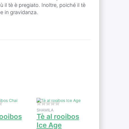
 il tè è pregiato. Inoltre, poiché il tè
ne in gravidanza.
Premere
r
ENTER per
e
visualizzare
altre
u
opzioni su
Tè al
rooibos Ice
Age
i per questo prodotto.
Non ci sono ancora recensioni per questo prodotto.
Non ci sono ancora recensioni per qu
SHAMILA
rooibos
Tè al rooibos
Ice Age