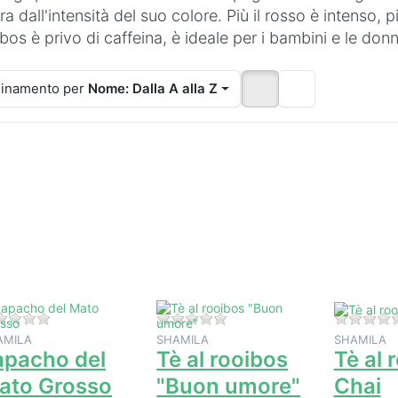
a dall'intensità del suo colore. Più il rosso è intenso, più
bos è privo di caffeina, è ideale per i bambini e le don
inamento per
Nome: Dalla A alla Z
Premere
Premere
Premere
NTER per
ENTER per
ENTER pe
sualizzare
visualizzare
visualizzar
altre
altre
altre
pzioni su
opzioni su
opzioni s
Lapacho
Tè al
Tè al
del Mato
rooibos
rooibos
Grosso
"Buon
Chai
umore"
Non ci sono ancora recensioni per questo prodotto.
Non ci sono ancora recension
AMILA
SHAMILA
SHAMILA
apacho del
Tè al rooibos
Tè al 
ato Grosso
"Buon umore"
Chai