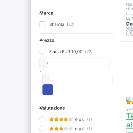
Hai
Marca
tè 
Marca
dal
lap
chi
Da
Shamila
vit
Con
pro
tass
Prezzo
Prezzo
Fino a EUR 10,00
E
Da
Fascia di prezzo
vi
o
-
a
r
Valutazione
Valutazione
SH
Tè
e più
al
e più