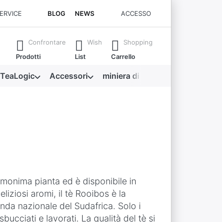
SERVICE
BLOG
NEWS
ACCESSO
 Premere il tasto Invio per richiamare tutti i risultati.
Confrontare
Wish
Shopping
Prodotti
List
Carrello
 TeaLogic
Accessori
miniera di tesori
'omonima pianta ed è disponibile in
liziosi aromi, il tè Rooibos è la
nda nazionale del Sudafrica. Solo i
ucciati e lavorati. La qualità del tè si