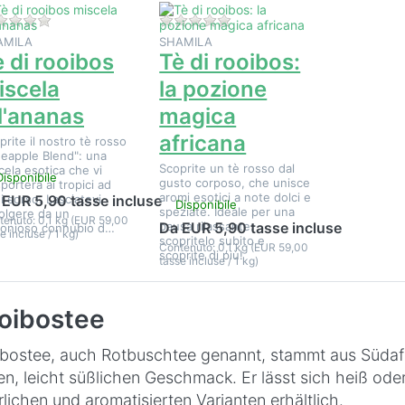
Non ci sono ancora recensioni per questo prodotto.
Non ci sono ancora recension
AMILA
SHAMILA
 di rooibos
Tè di rooibos:
iscela
la pozione
ll'ananas
magica
africana
prite il nostro tè rosso
neapple Blend": una
Scoprite un tè rosso dal
cela esotica che vi
Disponibile
gusto corposo, che unisce
sporterà ai tropici ad
aromi esotici a note dolci e
i sorso. Lasciatevi
 EUR 5,90 tasse incluse
Disponibile
speziate. Ideale per una
olgere da un
tenuto: 0,1 kg (EUR 59,00
pausa rilassante:
Da EUR 5,90 tasse incluse
onioso connubio d…
e incluse / 1 kg)
scopritelo subito e
Contenuto: 0,1 kg (EUR 59,00
scoprite di più!
tasse incluse / 1 kg)
oibostee
bostee, auch Rotbuschtee genannt, stammt aus Südafr
en, leicht süßlichen Geschmack. Er lässt sich heiß oder 
rlichen und aromatisierten Varianten erhältlich.