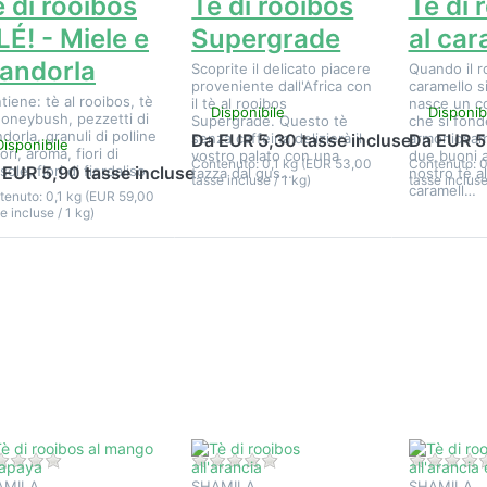
 di rooibos
Tè di rooibos
Tè di 
É! - Miele e
Supergrade
al car
andorla
Scoprite il delicato piacere
Quando il ro
proveniente dall'Africa con
caramello s
tiene: tè al rooibos, tè
il tè al rooibos
nasce un c
Disponibile
Disponib
'honeybush, pezzetti di
Supergrade. Questo tè
che si fond
dorla, granuli di polline
senza caffeina delizierà il
armoniosa
Da EUR 5,30 tasse incluse
Da EUR 5
Disponibile
iori, aroma, fiori di
vostro palato con una
due buoni a
Contenuto: 0,1 kg (EUR 53,00
Contenuto: 0
sole, fiori di fiordaliso
 EUR 5,90 tasse incluse
tazza dal gus…
nostro tè al
tasse incluse / 1 kg)
tasse incluse
caramell…
tenuto: 0,1 kg (EUR 59,00
e incluse / 1 kg)
Premere
Premere
Premere
NTER per
ENTER per
ENTER pe
sualizzare
visualizzare
visualizzar
altre
altre
altre
pzioni su
opzioni su
opzioni s
Tè di
Tè di
Tè di
ooibos al
rooibos
rooibos
mango e
all'arancia
all'arancia
papaya
citronella
Non ci sono ancora recensioni per questo prodotto.
Non ci sono ancora recension
AMILA
SHAMILA
SHAMILA