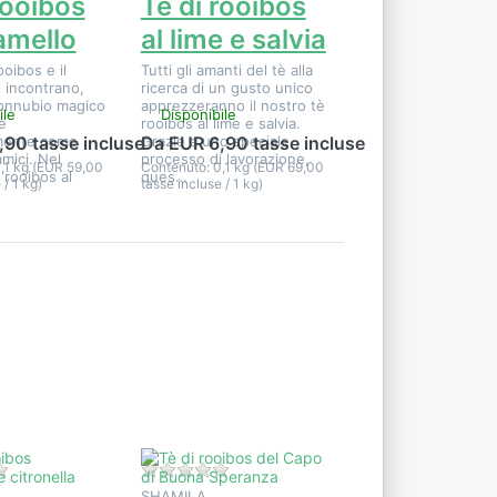
rooibos
Tè di rooibos
amello
al lime e salvia
oibos e il
Tutti gli amanti del tè alla
i incontrano,
ricerca di un gusto unico
onnubio magico
apprezzeranno il nostro tè
ile
Disponibile
e
rooibos al lime e salvia.
mente come
Grazie a uno speciale
,90 tasse incluse
Da EUR 6,90 tasse incluse
mici. Nel
processo di lavorazione,
,1 kg (EUR 59,00
Contenuto: 0,1 kg (EUR 69,00
 rooibos al
ques…
 / 1 kg)
tasse incluse / 1 kg)
Premere
r
ENTER per
e
visualizzare
altre
u
opzioni su
Tè di
rooibos del
 e
Capo di
Buona
Speranza
i per questo prodotto.
Non ci sono ancora recensioni per questo prodotto.
Non ci sono ancora recensioni per qu
SHAMILA