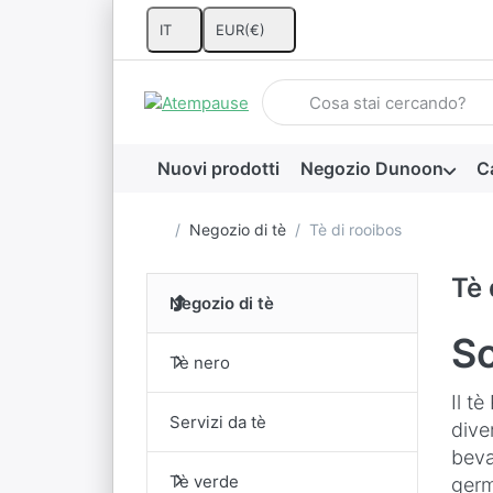
IT
EUR
(€)
Inserire un termine di ricerca.
Nuovi prodotti
Negozio Dunoon
Ca
Homepage
Negozio di tè
Tè di rooibos
Tè 
Negozio di tè
So
Tè nero
Il t
Servizi da tè
dive
beva
Tè verde
germ