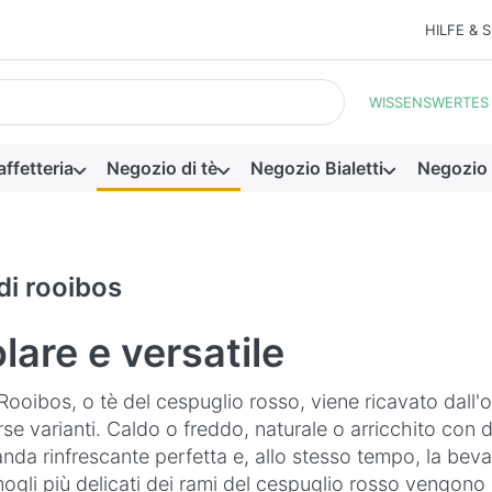
HILFE & 
 I primi risultati appaiono automaticamente durante la digitazione.
WISSENSWERTES
ffetteria
Negozio di tè
Negozio Bialetti
Negozio
di rooibos
lare e versatile
è Rooibos, o tè del cespuglio rosso, viene ricavato dall
rse varianti. Caldo o freddo, naturale o arricchito con de
nda rinfrescante perfetta e, allo stesso tempo, la beva
ogli più delicati dei rami del cespuglio rosso vengono sb