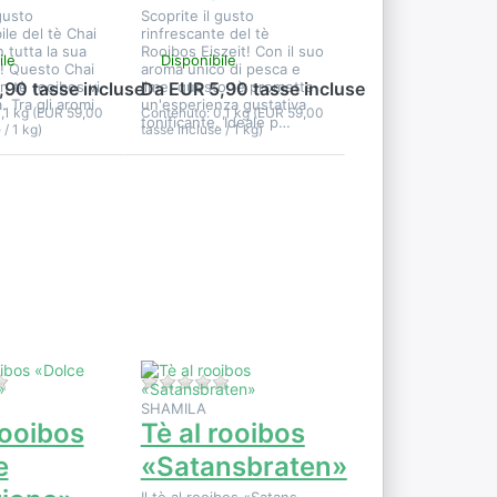
gusto
Scoprite il gusto
ile del tè Chai
rinfrescante del tè
n tutta la sua
Rooibos Eiszeit! Con il suo
ile
Disponibile
! Questo Chai
aroma unico di pesca e
n tè rooibos vi
lime, questo tè promette
,90 tasse incluse
Da EUR 5,90 tasse incluse
 Tra gli aromi
un'esperienza gustativa
,1 kg (EUR 59,00
Contenuto: 0,1 kg (EUR 59,00
tonificante. Ideale p…
 / 1 kg)
tasse incluse / 1 kg)
Premere
r
ENTER per
e
visualizzare
altre opzioni su
u
Tè al rooibos
«Satansbraten»
»
i per questo prodotto.
Non ci sono ancora recensioni per questo prodotto.
Non ci sono ancora recensioni per qu
SHAMILA
rooibos
Tè al rooibos
e
«Satansbraten»