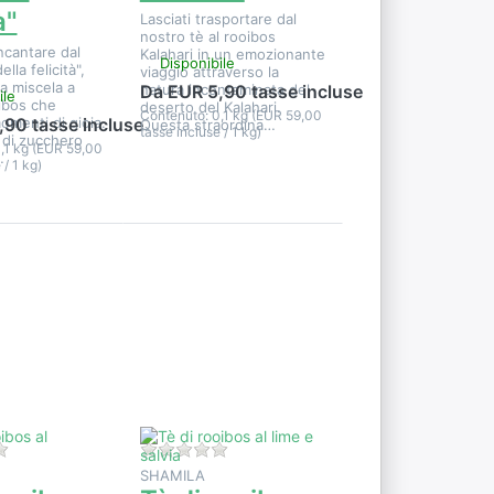
à"
Lasciati trasportare dal
nostro tè al rooibos
ncantare dal
Kalahari in un emozionante
Disponibile
lla felicità",
viaggio attraverso la
ta miscela a
natura incontaminata del
Da EUR 5,90 tasse incluse
ile
ibos che
deserto del Kalahari.
Contenuto: 0,1 kg (EUR 59,00
menti di gioia.
,90 tasse incluse
Questa straordina…
tasse incluse / 1 kg)
 di zucchero
,1 kg (EUR 59,00
…
 / 1 kg)
Premere
r
ENTER per
e
visualizzare
altre
u
opzioni su
Tè di
l
rooibos al
lime e
salvia
i per questo prodotto.
Non ci sono ancora recensioni per questo prodotto.
Non ci sono ancora recensioni per qu
SHAMILA