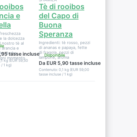
rooibos
Tè di rooibos
ancia e
del Capo di
ella
Buona
Speranza
 freschezza
 e la dolcezza
Ingredienti: tè rosso, pezzi
 nostro tè al
ile
di ananas e papaya, fette
 arancia e
di fragola, pezzi di
 Un tè che
95 tasse incluse
Disponibile
lampone, aroma
ogni momento.
,1 kg (EUR 59,50
Da EUR 5,90 tasse incluse
 / 1 kg)
Contenuto: 0,1 kg (EUR 59,00
tasse incluse / 1 kg)