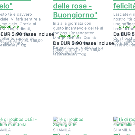
elo"
delle rose -
felicit
Buongiorno"
sto tè è davvero
Lasciatevi i
iale. Vi farà sentire al
nostro "tè de
Inizia la giornata con il
timo cielo. Grazie ai
una raffina
Disponibile
Disponib
gusto incantevole del tè al
i vari ingredienti,
base di roo
rooibos «Rosengarten
sta miscela offre
promette mo
 EUR 5,90 tasse incluse
Da EUR 5
Disponibile
Morgenschön». Questa
ccellente sapore del
Con fiocchi
tenuto: 0,1 kg (EUR 59,00
Contenuto: 0
miscela unica unisce
Da EUR 5,90 tasse incluse
ccolato unito…
viola, lamp
e incluse / 1 kg)
tasse incluse
l'aromatico tè rooibos a un
Contenuto: 0,1 kg (EUR 59,00
tocco di frutt…
tasse incluse / 1 kg)
Premere
Premere
Premere
NTER per
ENTER per
ENTER pe
sualizzare
visualizzare
visualizzar
altre
altre
altre
pzioni su
opzioni su
opzioni s
Tè di
Tè di
Tè di
rooibos
rooibos
rooibos a
OLÉ! -
Supergrade
caramello
Miele e
andorla
Non ci sono ancora recensioni per questo prodotto.
Non ci sono ancora recension
AMILA
SHAMILA
SHAMILA