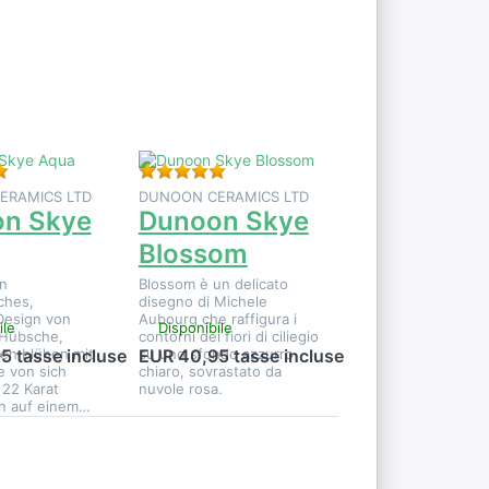
e
visualizzare
altre
u
opzioni su
Dunoon
a
Skye
Blossom
i per questo prodotto.
Valutazione: 5 da 5 stelle. 1 Valutazione.
Valutazione: 5 da 5 stelle. 1 Valutazi
ERAMICS LTD
DUNOON CERAMICS LTD
n Skye
Dunoon Skye
Blossom
in
Blossom è un delicato
ches,
disegno di Michele
Design von
Aubourg che raffigura i
ile
Disponibile
 Hübsche,
contorni dei fiori di ciliegio
en blühen mit
su uno sfondo azzurro
5 tasse incluse
EUR 40,95 tasse incluse
e von sich
chiaro, sovrastato da
22 Karat
nuvole rosa.
rn auf einem…
Premere
r
ENTER per
e
visualizzare