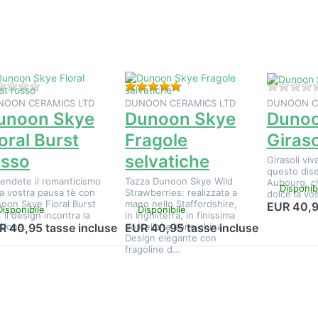
pzioni su
opzioni su
opzioni s
Dunoon
Dunoon
Dunoon
ye Floral
Skye
Skye
Burst
Fragole
Girasole
rosso
selvatiche
Non ci sono ancora recensioni per questo prodotto.
Valutazione: 5 da 5 stelle. 1 
NOON CERAMICS LTD
DUNOON CERAMICS LTD
DUNOON C
unoon Skye
Dunoon Skye
Dunoo
oral Burst
Fragole
Giras
osso
selvatiche
Girasoli vi
questo dis
endete il romanticismo
Tazza Dunoon Skye Wild
Aubourg, c
Disponib
la vostra pausa tè con
Strawberries: realizzata a
dolce la vos
oon Skye Floral Burst
mano nello Staffordshire,
EUR 40,9
Disponibile
Disponibile
. Il design incontra la
in Inghilterra, in finissima
sione.
porcellana bone china.
R 40,95 tasse incluse
EUR 40,95 tasse incluse
Design elegante con
fragoline d…
Premere
Premere
Premere
NTER per
ENTER per
ENTER pe
sualizzare
visualizzare
visualizzar
altre
altre
altre
pzioni su
opzioni su
opzioni s