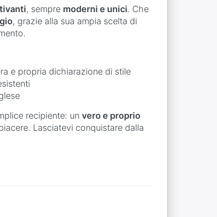
tivanti
, sempre
moderni e unici
. Che
gio
, grazie alla sua ampia scelta di
amento.
a e propria dichiarazione di stile
esistenti
nglese
mplice recipiente: un
vero e proprio
piacere. Lasciatevi conquistare dalla
Premere
r
ENTER per