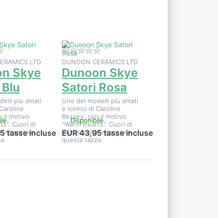
Dunoon
i
Skye Satori
Rosa
i per questo prodotto.
Non ci sono ancora recensioni per questo prodotto.
Non ci sono ancora recensioni per qu
ERAMICS LTD
DUNOON CERAMICS LTD
n Skye
Dunoon Skye
 Blu
Satori Rosa
elli più amati
Uno dei modelli più amati
 Caroline
e iconici di Caroline
 il motivo
Bessey, con il motivo
ile
Disponibile
s". Cuori di
"Warm Hearts". Cuori di
ri ricoprono
diversi colori ricoprono
5 tasse incluse
EUR 43,95 tasse incluse
a.
questa tazza.
Premere
r
ENTER per
e
visualizzare
altre
u
opzioni su
Dunoon,