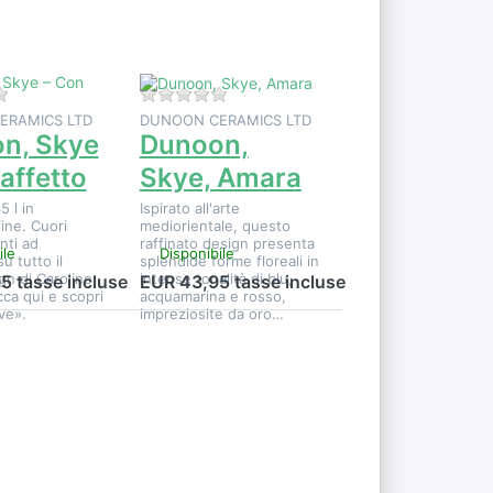
n
Skye,
Amara
i per questo prodotto.
Non ci sono ancora recensioni per questo prodotto.
Non ci sono ancora recensioni per qu
ERAMICS LTD
DUNOON CERAMICS LTD
n, Skye
Dunoon,
affetto
Skye, Amara
5 l in
Ispirato all'arte
fine. Cuori
mediorientale, questo
inti ad
raffinato design presenta
ile
Disponibile
u tutto il
splendide forme floreali in
gn di Caroline
intense tonalità di blu,
5 tasse incluse
EUR 43,95 tasse incluse
cca qui e scopri
acquamarina e rosso,
ve».
impreziosite da oro…
Premere
r
ENTER per
e
visualizzare
altre
u
opzioni su
Dunoon,
Skye,
Kashmir