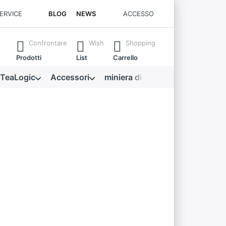
SERVICE
BLOG
NEWS
ACCESSO
 Premere il tasto Invio per richiamare tutti i risultati.
Confrontare
Wish
Shopping
Prodotti
List
Carrello
 TeaLogic
Accessori
miniera di tesori