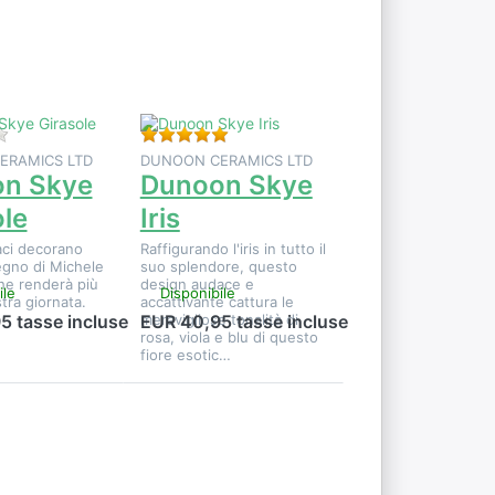
u
opzioni su
Dunoon
Skye Iris
Valutazione.
Non ci sono ancora recensioni per questo prodotto.
Valutazione: 5 da 5 stelle. 1 Valutazi
ERAMICS LTD
DUNOON CERAMICS LTD
n Skye
Dunoon Skye
ole
Iris
vaci decorano
Raffigurando l'iris in tutto il
egno di Michele
suo splendore, questo
he renderà più
design audace e
ile
Disponibile
tra giornata.
accattivante cattura le
meravigliose tonalità di
5 tasse incluse
EUR 40,95 tasse incluse
rosa, viola e blu di questo
fiore esotic…
Premere
r
ENTER per
e
visualizzare
altre
u
opzioni su