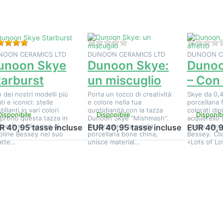
Skye
Skye: un
Skye – Co
tarburst
miscuglio
affetto
Valutazione: 5 da 5 stelle. 1 Valutazione.
Non ci sono ancora recension
NOON CERAMICS LTD
DUNOON CERAMICS LTD
DUNOON C
unoon Skye
Dunoon Skye:
Dunoo
tarburst
un miscuglio
– Con 
 dei nostri modelli più
Porta un tocco di creatività
Skye da 0,4
i e iconici: stelle
e colore nella tua
porcellana 
tillanti in vari colori
quotidianità con la tazza
colorati dip
Disponibile
Disponibile
Disponib
oprono questa tazza in
Dunoon Skye "Mishmash".
acquerello s
favoloso disegno di
Realizzata in pregiata
corpo, desi
R 40,95 tasse incluse
EUR 40,95 tasse incluse
EUR 40,9
oline Bessey nel suo
porcellana bone china,
Bessey. Cli
atte…
unisce material…
«Lots of Lo
Premere
Premere
Premere
NTER per
ENTER per
ENTER pe
sualizzare
visualizzare
visualizzar
altre
altre
altre
pzioni su
opzioni su
opzioni s
Dunoon,
Dunoon,
Dunoon,
ye, Bella
Skye, Belle
Skye,
Fiore
Époque
Ginkgo