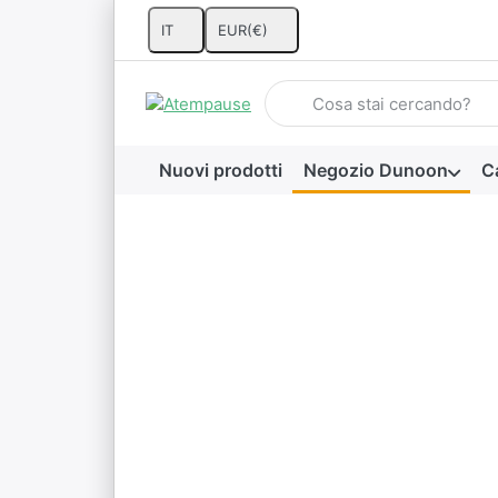
IT
EUR
(€)
Inserire un termine di ricerca.
Nuovi prodotti
Negozio Dunoon
Ca