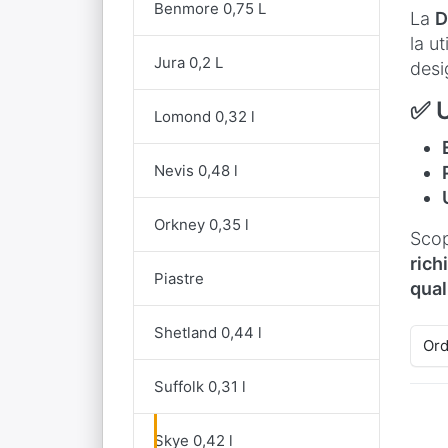
Benmore 0,75 L
La
D
la ut
Jura 0,2 L
desi
✅ U
Lomond 0,32 l
Nevis 0,48 l
Orkney 0,35 l
Scop
rich
Piastre
qual
Shetland 0,44 l
Ord
Suffolk 0,31 l
Skye 0,42 l
E