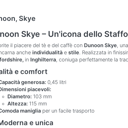
noon, Skye
noon Skye – Un'icona dello Staffor
rite il piacere del tè e del caffè con
Dunoon Skye
, un
ncarna anche
individualità
e
stile
. Realizzata in finis
fordshire,
in
Inghilterra
, coniuga perfettamente la tra
lità e comfort
Capacità generosa:
0,45 litri
Dimensioni piacevoli:
Diametro:
103 mm
Altezza:
115 mm
Comoda maniglia
per un facile trasporto
Moderna e unica