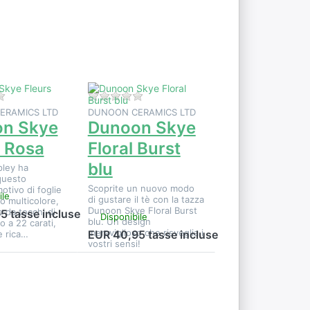
altre
u
opzioni su
Dunoon
s
Skye Floral
Burst blu
i per questo prodotto.
Non ci sono ancora recensioni per questo prodotto.
Non ci sono ancora recensioni per qu
ERAMICS LTD
DUNOON CERAMICS LTD
n Skye
Dunoon Skye
s Rosa
Floral Burst
blu
pley ha
questo
Scoprite un nuovo modo
otivo di foglie
ile
di gustare il tè con la tazza
o multicolore,
Dunoon Skye Floral Burst
o da tocchi di
5 tasse incluse
Disponibile
blu. Un design
o a 22 carati,
meraviglioso che risveglia i
EUR 40,95 tasse incluse
e rica…
vostri sensi!
Premere
r
ENTER per
e
visualizzare
altre