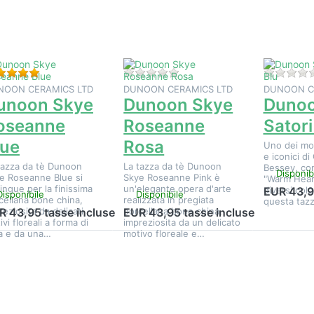
Dunoon
Dunoon
Dunoon
Skye
Skye
Skye Sator
oseanne
Roseanne
Blu
Blue
Rosa
Valutazione: 5 da 5 stelle. 1 Valutazione.
Non ci sono ancora recension
NOON CERAMICS LTD
DUNOON CERAMICS LTD
DUNOON C
unoon Skye
Dunoon Skye
Dunoo
oseanne
Roseanne
Satori
lue
Rosa
Uno dei mod
e iconici di
tazza da tè Dunoon
La tazza da tè Dunoon
Bessey, con
Disponib
e Roseanne Blue si
Skye Roseanne Pink è
"Warm Heart
tingue per la finissima
un'elegante opera d'arte
diversi colo
EUR 43,9
Disponibile
Disponibile
cellana bone china,
realizzata in pregiata
questa tazz
reziosita da delicati
porcellana bone china,
R 43,95 tasse incluse
EUR 43,95 tasse incluse
vi floreali a forma di
impreziosita da un delicato
a e da una…
motivo floreale e…
Premere
Premere
Premere
NTER per
ENTER per
ENTER pe
sualizzare
visualizzare
visualizzar
altre
altre
altre
pzioni su
opzioni su
opzioni s
Dunoon
Dunoon
Dunoon,