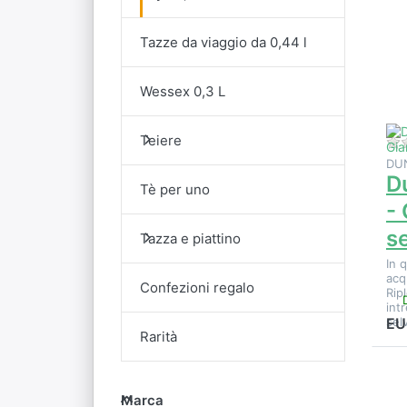
vi
o
Tazze da viaggio da 0,44 l
Wessex 0,3 L
s
Teiere
DU
D
Tè per uno
-
s
Tazza e piattino
In 
acq
Confezioni regalo
Ripl
int
sel
EU
Rarità
Marca
E
Marca
vi