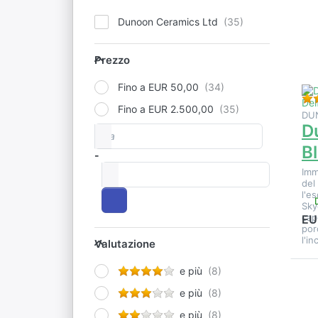
o
Dunoon Ceramics Ltd
Sk
Prezzo
Prezzo
Fino a EUR 50,00
Fino a EUR 2.500,00
DU
D
Da
Fascia di prezzo
Bl
-
a
Imm
del
l'e
Sky
cap
EU
por
Valutazione
l'i
Valutazione
e più
E
e più
vi
e più