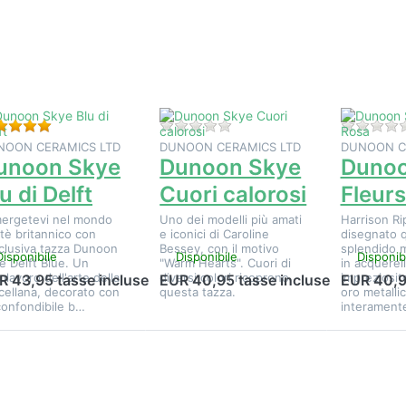
altre
altre
altre
pzioni su
opzioni su
opzioni s
Dunoon
Dunoon
Dunoon
ye Blu di
Skye Cuori
Skye Fleur
Delft
calorosi
Rosa
Valutazione: 5 da 5 stelle. 1 Valutazione.
Non ci sono ancora recension
NOON CERAMICS LTD
DUNOON CERAMICS LTD
DUNOON C
unoon Skye
Dunoon Skye
Dunoo
u di Delft
Cuori calorosi
Fleur
ergetevi nel mondo
Uno dei modelli più amati
Harrison Ri
 tè britannico con
e iconici di Caroline
disegnato 
sclusiva tazza Dunoon
Bessey, con il motivo
splendido m
Disponibile
Disponibile
Disponib
e Delft Blue. Un
"Warm Hearts". Cuori di
in acquerell
olavoro dell'arte della
diversi colori ricoprono
impreziosit
R 43,95 tasse incluse
EUR 40,95 tasse incluse
EUR 40,9
cellana, decorato con
questa tazza.
oro metallic
nconfondibile b…
interament
Premere
Premere
Premere
NTER per
ENTER per
ENTER pe
sualizzare
visualizzare
visualizzar
altre
altre
altre