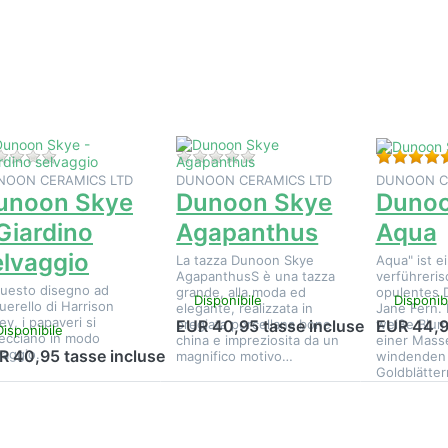
sualizzare
visualizzare
visualizzar
altre
altre
altre
pzioni su
opzioni su
opzioni s
Dunoon
Dunoon
Dunoon
Skye -
Skye
Skye Aqu
Giardino
Agapanthus
elvaggio
Non ci sono ancora recensioni per questo prodotto.
Non ci sono ancora recension
NOON CERAMICS LTD
DUNOON CERAMICS LTD
DUNOON C
unoon Skye
Dunoon Skye
Dunoo
 Giardino
Agapanthus
Aqua
elvaggio
La tazza Dunoon Skye
Aqua" ist e
AgapanthusS è una tazza
verführeris
questo disegno ad
grande, alla moda ed
opulentes 
Disponibile
Disponib
uerello di Harrison
elegante, realizzata in
Jane Fern.
ey, i papaveri si
pregiata porcellana bone
weiße Blum
EUR 40,95 tasse incluse
EUR 44,9
Disponibile
recciano in modo
china e impreziosita da un
einer Mass
vaggio.
R 40,95 tasse incluse
magnifico motivo…
windenden 
Goldblätte
Premere
Premere
Premere
NTER per
ENTER per
ENTER pe
sualizzare
visualizzare
visualizzar