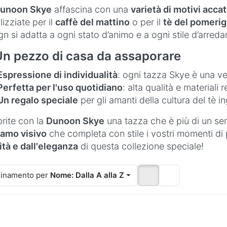
unoon Skye
affascina con una
varietà di motivi accat
ilizziate per il
caffè del mattino
o per il
tè del pomerig
gn si adatta a ogni stato d’animo e a ogni stile d’arred
n pezzo di casa da assaporare
Espressione di individualità
: ogni tazza Skye è una ver
Perfetta per l'uso quotidiano
: alta qualità e materiali r
Un regalo speciale
per gli amanti della cultura del tè i
rite con la
Dunoon Skye
una tazza che è più di un se
iamo visivo
che completa con stile i vostri momenti di 
ità e dall'eleganza
di questa collezione speciale!
inamento per
Nome: Dalla A alla Z
Premere
Premere
Premere
NTER per
ENTER per
ENTER pe