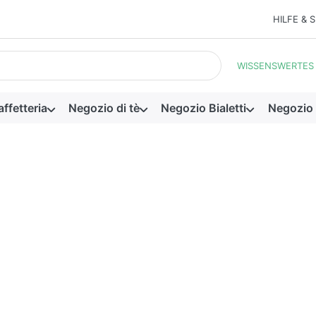
HILFE & 
 I primi risultati appaiono automaticamente durante la digitazione.
WISSENSWERTES
ffetteria
Negozio di tè
Negozio Bialetti
Negozio