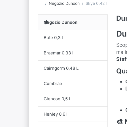
Homepage
Negozio Dunoon
Skye 0,42 l
Du
Negozio Dunoon
Du
Bute 0,3 l
Scop
ma i
Braemar 0,33 l
Staf
Cairngorm 0,48 L
Qua
Cumbrae
Glencoe 0,5 L
Henley 0,6 l
🎨 