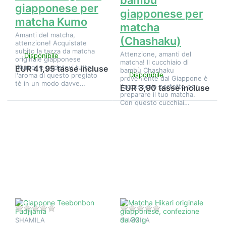
bambù
giapponese per
giapponese per
matcha Kumo
matcha
Amanti del matcha,
(Chashaku)
attenzione! Acquistate
subito la tazza da matcha
Attenzione, amanti del
Disponibile
originale giapponese
matcha! Il cucchiaio di
"Kumo" e godetevi tutto
EUR 41,95 tasse incluse
bambù Chashaku
Disponibile
l'aroma di questo pregiato
proveniente dal Giappone è
tè in un modo davve…
l'accessorio perfetto per
EUR 3,90 tasse incluse
preparare il tuo matcha.
Con questo cucchiai…
Premere
Premere
ENTER per
ENTER per
visualizzare
visualizzare
altre
altre
opzioni su
opzioni su
Giappone
Matcha
Teebonbon
Hikari
Fudjijama
originale
giapponese,
confezione
da 30 g
Non ci sono ancora recensioni per questo prodotto.
Non ci sono ancora 
SHAMILA
SHAMILA