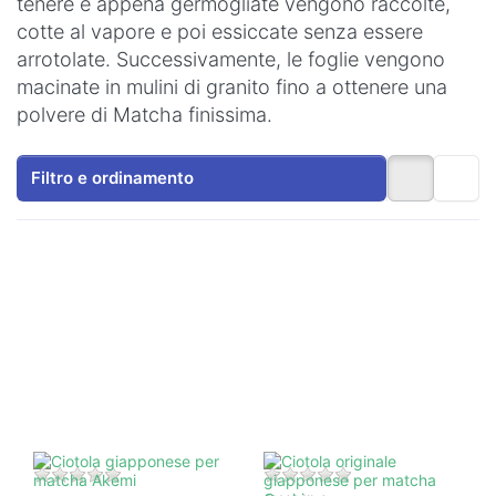
tenere e appena germogliate vengono raccolte,
cotte al vapore e poi essiccate senza essere
arrotolate. Successivamente, le foglie vengono
macinate in mulini di granito fino a ottenere una
polvere di Matcha finissima.
Filtro e ordinamento
Premere
Premere
ENTER per
ENTER per
visualizzare
visualizzare
altre
altre
opzioni su
opzioni su
Ciotola
Ciotola
giapponese
originale
per matcha
giapponese
Akemi
per matcha
Genki
Non ci sono ancora recensioni per questo prodotto.
Non ci sono ancora 