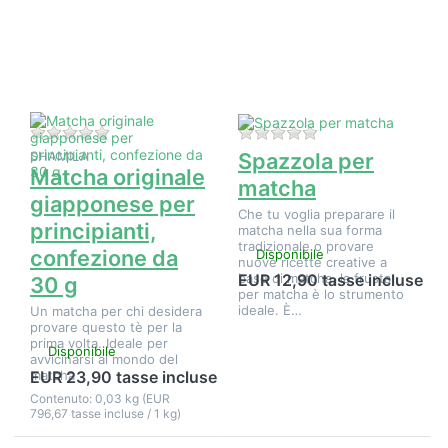
opzioni su
opzioni su
Matcha
Spazzola
originale
per matcha
giapponese
per
principianti,
confezione
da 30 g
Non ci sono ancora recensioni per questo prodotto.
Non ci sono ancora 
SHAMILA
Spazzola per
Matcha originale
matcha
giapponese per
Che tu voglia preparare il
principianti,
matcha nella sua forma
tradizionale o provare
confezione da
Disponibile
nuove ricette creative a
base di matcha, la frusta
EUR 12,90 tasse incluse
30 g
per matcha è lo strumento
ideale. È…
Un matcha per chi desidera
provare questo tè per la
prima volta. Ideale per
Disponibile
avvicinarsi al mondo del
matcha
EUR 23,90 tasse incluse
Contenuto: 0,03 kg (EUR
796,67 tasse incluse / 1 kg)