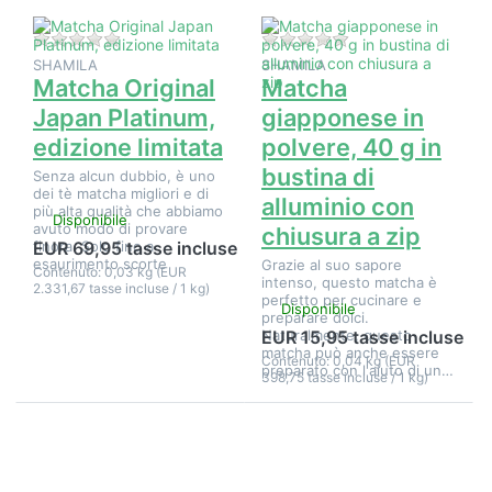
limitata
alluminio
con
chiusura a
Non ci sono ancora recensioni per questo prodotto.
Non ci sono ancora 
zip
SHAMILA
SHAMILA
Matcha Original
Matcha
Japan Platinum,
giapponese in
edizione limitata
polvere, 40 g in
bustina di
Senza alcun dubbio, è uno
dei tè matcha migliori e di
alluminio con
più alta qualità che abbiamo
Disponibile
avuto modo di provare
chiusura a zip
finora. Solo fino a
EUR 69,95 tasse incluse
esaurimento scorte
Grazie al suo sapore
Contenuto: 0,03 kg (EUR
intenso, questo matcha è
2.331,67 tasse incluse / 1 kg)
perfetto per cucinare e
Disponibile
preparare dolci.
Naturalmente, questo
EUR 15,95 tasse incluse
matcha può anche essere
Contenuto: 0,04 kg (EUR
preparato con l'aiuto di un…
398,75 tasse incluse / 1 kg)
Premere
Premere
ENTER per
ENTER per
visualizzare
visualizzare
altre
altre