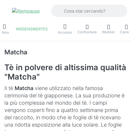
Inserire un termine di ricerca. I primi r
WISSENSWERTES
Confrontare
Wishlist
Carrel
Menu
Accesso
Matcha
Tè in polvere di altissima qualità
"Matcha"
Il tè
Matcha
viene utilizzato nella famosa
cerimonia del tè giapponese. La sua produzione è
la più complessa nel mondo del tè. I campi
vengono coperti fino a quattro settimane prima
del raccolto, in modo che le foglie di tè ricevano
una ridotta esposizione alla luce solare. Le foglie