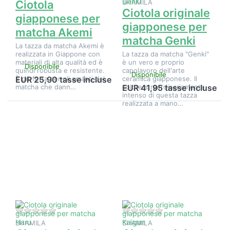
Ciotola
SHAMILA
Ciotola originale
giapponese per
giapponese per
matcha Akemi
matcha Genki
La tazza da matcha Akemi è
realizzata in Giappone con
La tazza da matcha "Genki"
materiali di alta qualità ed è
è un vero e proprio
Disponibile
quindi robusta e resistente.
capolavoro dell'arte
Disponibile
È perfetta per gli amanti del
ceramica giapponese. Il
EUR 25,90 tasse incluse
matcha che dann…
colore straordinariamente
EUR 41,95 tasse incluse
intenso di questa tazza
realizzata a mano…
Premere
Premere
ENTER per
ENTER per
visualizzare
visualizzare
altre
altre
opzioni su
opzioni su
Ciotola
Ciotola
originale
originale
giapponese
giapponese
per matcha
per matcha
Haru
Kaigan
Non ci sono ancora recensioni per questo prodotto.
Non ci sono ancora 
SHAMILA
SHAMILA