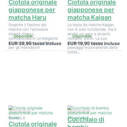
Ciotola originale
Ciotola originale
giapponese per
giapponese per
matcha Haru
matcha Kaigan
Scoprite il fascino del
La tazza da matcha Kaigan
matcha con l'esclusiva
non è solo funzionale, ma è
ciotola «Haru»,
anche un vero e proprio
Disponibile
Disponibile
confezionata in un'elegante
richiamo visivo. La sua
scatola di legno. Perfetta
colorazione ricorda i
EUR 39,95 tasse incluse
EUR 19,95 tasse incluse
per gli intenditori!
paesaggi incontaminati della
costa…
Premere
Premere
ENTER per
ENTER per
visualizzare
visualizzare
altre
altre
opzioni su
opzioni su
Ciotola
Cucchiaio
originale
di bambù
giapponese
giapponese
per matcha
per matcha
Kumo
(Chashaku)
Non ci sono ancora recensioni per questo prodotto.
Non ci sono ancora 
SHAMILA
Cucchiaio di
Ciotola originale