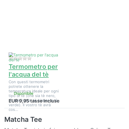
Premere
ENTER per
visualizzare
altre
opzioni su
Termometro
per l'acqua
del tè
Non ci sono ancora recensioni per questo prodotto.
Termometro per
l'acqua del tè
Con questi termometri
potrete ottenere la
temperatura ideale per ogni
Disponibile
tipo di tè (che sia tè nero,
tè alla frutta, tè bianco o tè
EUR 9,95 tasse incluse
verde). Il vostro tè avrà
cos…
Matcha Tee