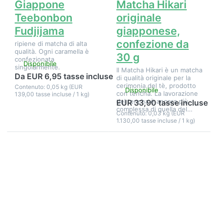
Giappone
Matcha Hikari
Teebonbon
originale
Fudjijama
giapponese,
confezione da
ripiene di matcha di alta
qualità. Ogni caramella è
30 g
confezionata
Disponibile
singolarmente.
Il Matcha Hikari è un matcha
Da EUR 6,95 tasse incluse
di qualità originale per la
cerimonia del tè, prodotto
Contenuto: 0,05 kg (EUR
Disponibile
con tencha. La lavorazione
139,00 tasse incluse / 1 kg)
del tencha è ancora più
EUR 33,90 tasse incluse
complessa di quella del…
Contenuto: 0,03 kg (EUR
1.130,00 tasse incluse / 1 kg)
Premere
Premere
ENTER per
ENTER per
visualizzare
visualizzare
altre
altre
opzioni su
opzioni su
Matcha
Matcha
Original
giapponese
Japan
in polvere,
Platinum,
40 g in
edizione
bustina di