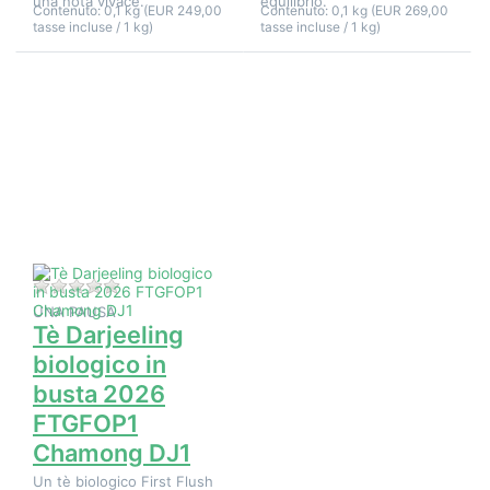
una nota vivace.
equilibrio.
Contenuto: 0,1 kg (EUR 249,00
Contenuto: 0,1 kg (EUR 269,00
tasse incluse / 1 kg)
tasse incluse / 1 kg)
Premere
ENTER per
visualizzare
altre
opzioni su
Tè
Darjeeling
biologico in
busta 2026
FTGFOP1
Chamong
DJ1
Non ci sono ancora recensioni per questo prodotto.
UNA PAUSA
Tè Darjeeling
biologico in
busta 2026
FTGFOP1
Chamong DJ1
Un tè biologico First Flush