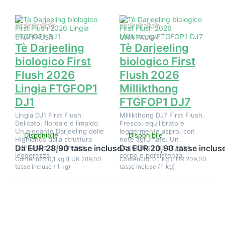
2026
2026
Lingia
Millikthong
FTGFOP1
FTGFOP1
DJ1
DJ7
Non ci sono ancora recensioni per questo prodotto.
Non ci sono ancora 
UNA PAUSA
UNA PAUSA
Tè Darjeeling
Tè Darjeeling
biologico First
biologico First
Flush 2026
Flush 2026
Lingia FTGFOP1
Millikthong
DJ1
FTGFOP1 DJ7
Lingia DJ1 First Flush.
Millikthong DJ7 First Flush.
Delicato, floreale e limpido.
Fresco, equilibrato e
Un elegante Darjeeling delle
leggermente aspro, con
Disponibile
Disponibile
Highlands dalla struttura
note agrumate. Un
raffinata e dalla fresca
Darjeeling limpido, con
Da EUR 28,90 tasse incluse
Da EUR 20,90 tasse inclus
leggerezza.
corpo e persistenza.
Contenuto: 0,1 kg (EUR 289,00
Contenuto: 0,1 kg (EUR 209,00
tasse incluse / 1 kg)
tasse incluse / 1 kg)
Premere
Premere
ENTER per
ENTER per
visualizzare
visualizzare
altre
altre
opzioni su
opzioni su