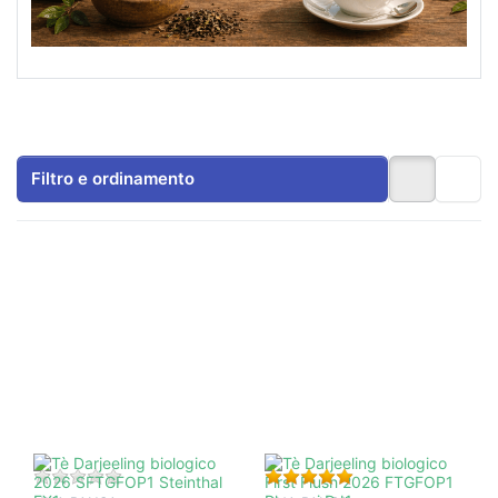
Filtro e ordinamento
Premere
Premere
ENTER per
ENTER per
visualizzare
visualizzare
altre
altre
opzioni su
opzioni su
Tè
Tè
Darjeeling
Darjeeling
biologico
biologico
2026
First Flush
SFTGFOP1
2026
Steinthal
FTGFOP1
EX1
Phuguri
DJ1
Non ci sono ancora recensioni per questo prodotto.
Valutazione: 5 da 5 