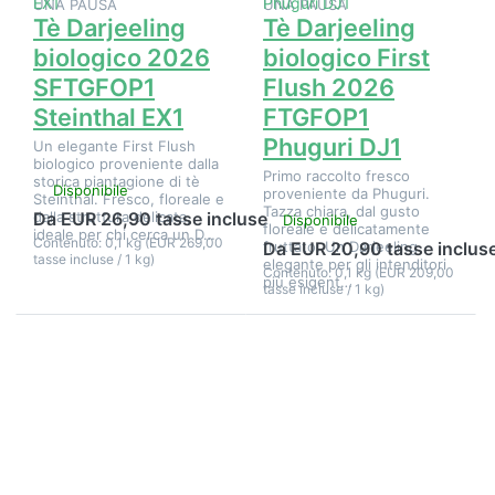
UNA PAUSA
UNA PAUSA
Tè Darjeeling
Tè Darjeeling
biologico 2026
biologico First
SFTGFOP1
Flush 2026
Steinthal EX1
FTGFOP1
Phuguri DJ1
Un elegante First Flush
biologico proveniente dalla
Primo raccolto fresco
storica piantagione di tè
Disponibile
proveniente da Phuguri.
Steinthal. Fresco, floreale e
Tazza chiara, dal gusto
dalla struttura delicata,
Da EUR 26,90 tasse incluse
Disponibile
floreale e delicatamente
ideale per chi cerca un D…
Contenuto: 0,1 kg (EUR 269,00
fruttato. Un Darjeeling
Da EUR 20,90 tasse inclus
tasse incluse / 1 kg)
elegante per gli intenditori
Contenuto: 0,1 kg (EUR 209,00
più esigent…
tasse incluse / 1 kg)
Premere
Premere
ENTER per
ENTER per
visualizzare
visualizzare
altre
altre
opzioni su
opzioni su
Tè
Tè
Darjeeling
Darjeeling
biologico
biologico
First Flush
First Flush