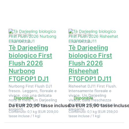
Tè
Tè
Darjeeling
Darjeeling
biologico
biologico
First Flush
First Flush
2026
2026
Nurbong
Risheehat
FTGFOP1
FTGFOP1
DJ1
DJ11
Non ci sono ancora recensioni per questo prodotto.
Non ci sono ancora 
UNA PAUSA
UNA PAUSA
Tè Darjeeling
Tè Darjeeling
biologico First
biologico First
Flush 2026
Flush 2026
Nurbong
Risheehat
FTGFOP1 DJ1
FTGFOP1 DJ11
Nurbong First Flush DJ1
Risheehat DJ11 First Flush.
fresco. Leggero, floreale e
Intensamente floreale e
vivace, con una delicata
vivace. Un Darjeeling
Disponibile
Disponibile
nota di mela. Un Darjeeling
vivace, dalla freschezza
pulito per intenditori
cristallina e dalla struttura
Da EUR 20,90 tasse incluse
Da EUR 25,90 tasse inclus
esigenti.
elegante.
Contenuto: 0,1 kg (EUR 209,00
Contenuto: 0,1 kg (EUR 259,00
tasse incluse / 1 kg)
tasse incluse / 1 kg)