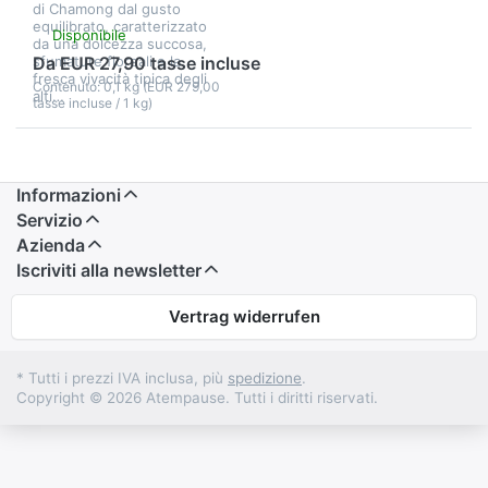
di Chamong dal gusto
equilibrato, caratterizzato
Disponibile
da una dolcezza succosa,
sfumature floreali e la
Da EUR 27,90 tasse incluse
fresca vivacità tipica degli
Contenuto: 0,1 kg (EUR 279,00
alti…
tasse incluse / 1 kg)
Informazioni
Servizio
Azienda
Iscriviti alla newsletter
Vertrag widerrufen
* Tutti i prezzi IVA inclusa, più
spedizione
.
Copyright © 2026 Atempause. Tutti i diritti riservati.