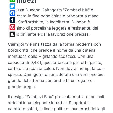
Zambezi
WhatsApp
La tazza Dunoon Cairngorm "Zambezi blu" è
Twitter
realizzata in fine bone china e prodotta a mano
Facebook
nello Staffordshire, in Inghilterra. Dunoon è
Tumblr
sinonimo di porcellana leggera e resistente, dal
Pinterest
lucido brillante e dalla lavorazione precisa.
Snapchat
Cairngorm è una tazza dalla forma moderna con
bordi dritti, che prende il nome da una catena
montuosa delle Highlands scozzesi. Con una
capacità di 0,48 l, questa tazza è perfetta per tè,
caffè e cioccolata calda. Non dovrai riempirla così
spesso. Cairngorm è considerata una versione più
grande della forma Lomond e fa un regalo di
grande pregio.
Il design "Zambezi Blau" presenta motivi di animali
africani in un elegante look blu. Scoprirai il
carattere safari, le linee pulite e i numerosi dettagli