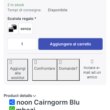
2 in stock
Tempi di consegna:
Disponibile
Scatola regalo
senza
Dunoon Cairngorm Zambezi blu a EUR 39,9
Aggiungere al carrello
Inviare e-
Aggiungi
Confrontare
Domande?
mail ad un
alla
amico
wishlist
Product details
Dunoon Cairngorm Blu
Share