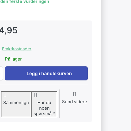
 den første vurderingen
4,95
s.
Fraktkostnader
På lager
Dekorasjonsbord med frosk til EUR 134,95, mengde 1.
Legg i handlekurven
Send videre
Sammenlign
Har du
noen
spørsmål?