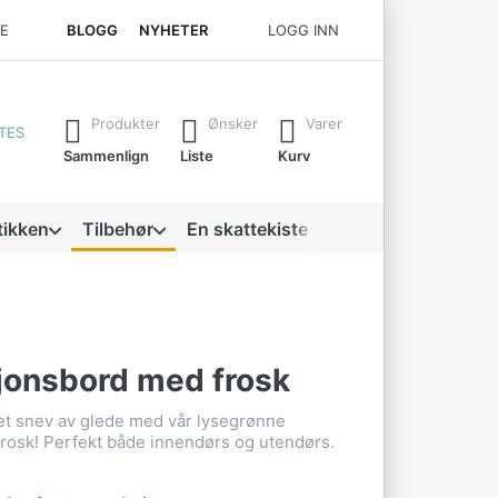
CE
BLOGG
NYHETER
LOGG INN
river. Trykk på Enter-tasten for å få opp alle resultatene.
Produkter
Ønsker
Varer
TES
Sammenlign
Liste
Kurv
tikken
Tilbehør
En skattekiste
jonsbord med frosk
 et snev av glede med vår lysegrønne
frosk! Perfekt både innendørs og utendørs.