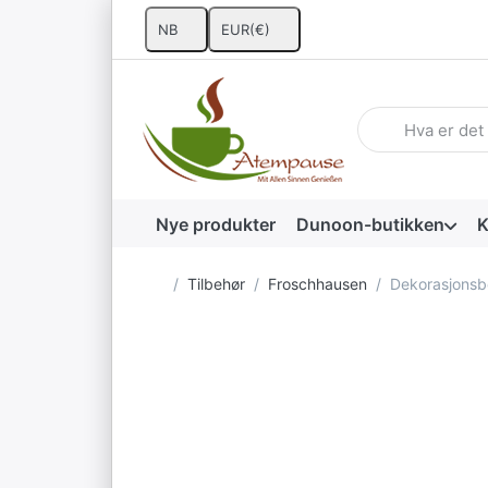
NB
EUR
(€)
Skriv inn et søke
Nye produkter
Dunoon-butikken
K
Startside
Tilbehør
Froschhausen
Dekorasjonsb