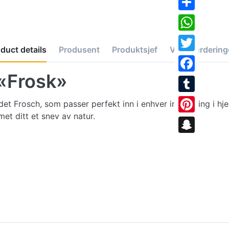
Share
WhatsApp
duct details
Produsent
Produktsjef
Verdivurdering
Twitter
 «Frosk»
Facebook
Tumblr
 Frosch, som passer perfekt inn i enhver innredning i hje
t ditt et snev av natur.
Pinterest
Snapchat