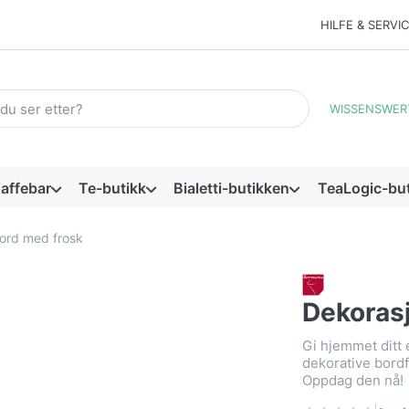
HILFE & SERVI
ord. De første resultatene vises automatisk etter hvert som du sk
WISSENSWER
affebar
Te-butikk
Bialetti-butikken
TeaLogic-bu
ord med frosk
Dekoras
Gi hjemmet ditt
dekorative bord
Oppdag den nå!