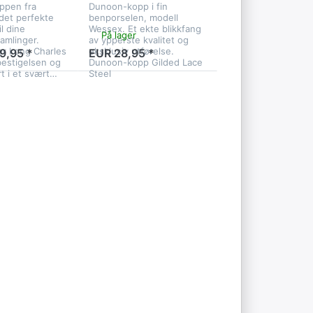
ppen fra
Dunoon-kopp i fin
det perfekte
benporselen, modell
il dine
Wessex. Et ekte blikkfang
På lager
amlinger.
av ypperste kvalitet og
er kong Charles
eksklusiv utførelse.
9,95 *
EUR 28,95 *
nbestigelsen og
Dunoon-kopp Gilded Lace
t i et svært…
Steel