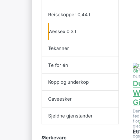
Reisekopper 0,44 l
E
al
Wessex 0,3 l
p
B
Tekanner
Te for én
DU
Kopp og underkop
D
W
Gaveesker
Gi
Den
Sjeldne gjenstander
fød
flo
gle
Den
EU
Merkevare
ogs
Merkevare