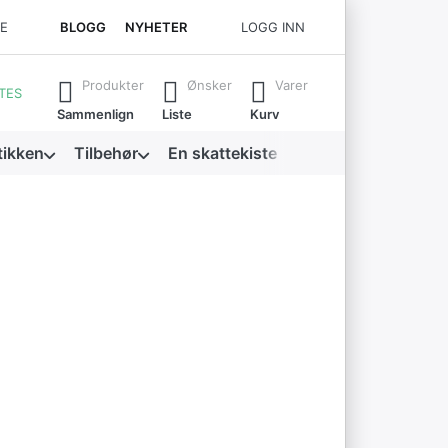
CE
BLOGG
NYHETER
LOGG INN
på Enter-tasten for å få opp alle resultatene.
Produkter
Ønsker
Varer
TES
Sammenlign
Liste
Kurv
tikken
Tilbehør
En skattekiste