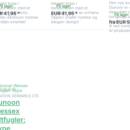
Den nye ko
gant kopp i
elegant kopp i
På lager
På lager
Dunoon er 
porselen med et
benporselen med et
tilskuddet t
kert fasanmotiv.
detaljrikt motiv av orrhøne.
R 41,95 *
EUR 41,95 *
På lager
kongelige s
lev eksklusiv nytelse
Opplev utsøkt nytelse og
Koppen vis
fra EUR 5
tidløs estetikk!
elegant design!
III ved tro
er produser
Trykk
NTER for
flere
ternativer
å Dunoon
Wessex
iltfugler:
Rype
Det er ingen anmeldelser for dette produktet ennå.
NOON CERAMICS LTD
unoon
essex
ltfugler:
ype