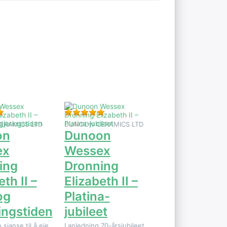
TER
Trykk
e
ENTER for
er på
flere
n
alternativer
x
på Dunoon
ng
Wessex
II –
Dronning
g
Elizabeth II
tiden
– Platina-
jubileet
 dette produktet ennå.
Vurdering: 5 fra 5 stjerner. 1 Vurdering.
Vurdering: 5 fra 5 stjerner. 3 Vurderi
ERAMICS LTD
DUNOON CERAMICS LTD
on
Dunoon
ex
Wessex
ing
Dronning
th II –
Elizabeth II –
og
Platina-
ingstiden
jubileet
 sjanse til å eie
I anledning 70-årsjubileet