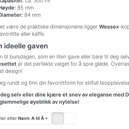
Kapasitet:
ca. 300 ml
Høyde:
85 mm
Diameter:
84 mm
et være de praktiske dimensjonene ligger
Wessex
-kop
avorittte eller kaffe.
 ideelle gaven
n til bursdagen, som en liten gave eller bare til deg sel
settet
er det perfekte valget for å spre glede. Overras
øst design!
eg rundt og finn din favorittform for stilfull teopplevels
deg selv eller dine kjære et snev av eleganse med
glemmelige øyeblikk av nytelse!
ter etter
Navn: A til Å