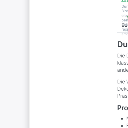
Du
Bir
ele
ben
det
EU
rap
sma
Du
Die 
klas
ande
Die 
Deko
Präs
Pro