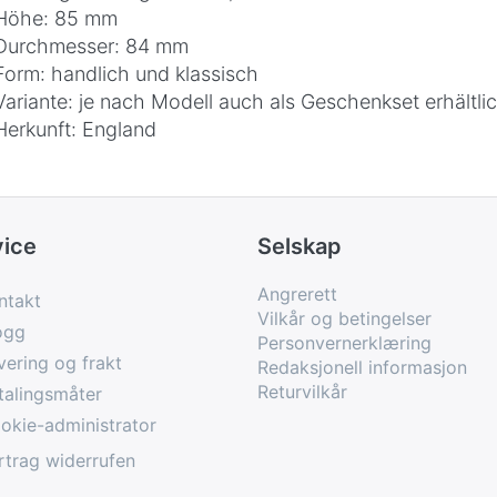
Höhe: 85 mm
Durchmesser: 84 mm
Form: handlich und klassisch
Variante: je nach Modell auch als Geschenkset erhältli
Herkunft: England
vice
Selskap
Angrerett
ntakt
Vilkår og betingelser
ogg
Personvernerklæring
vering og frakt
Redaksjonell informasjon
Returvilkår
talingsmåter
okie-administrator
rtrag widerrufen