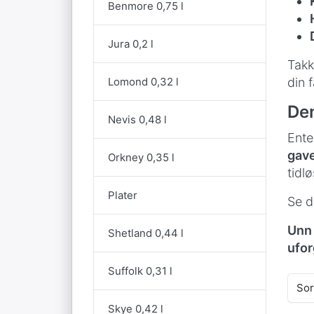
Benmore 0,75 l
Jura 0,2 l
Takk
Lomond 0,32 l
din f
Den
Nevis 0,48 l
Ente
gave
Orkney 0,35 l
tidl
Plater
Se d
Unn 
Shetland 0,44 l
ufor
Suffolk 0,31 l
Sor
Skye 0,42 l