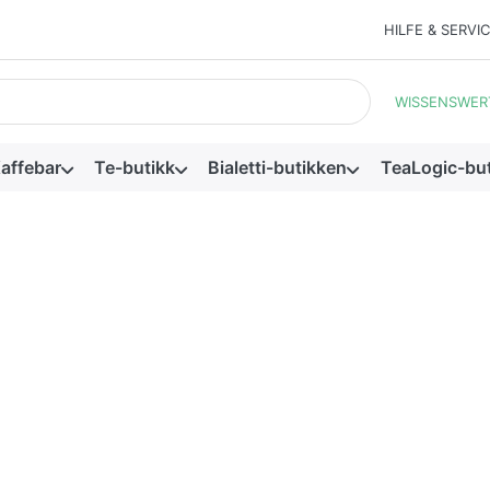
HILFE & SERVI
e resultatene vises automatisk etter hvert som du skriver. Trykk 
WISSENSWER
affebar
Te-butikk
Bialetti-butikken
TeaLogic-bu