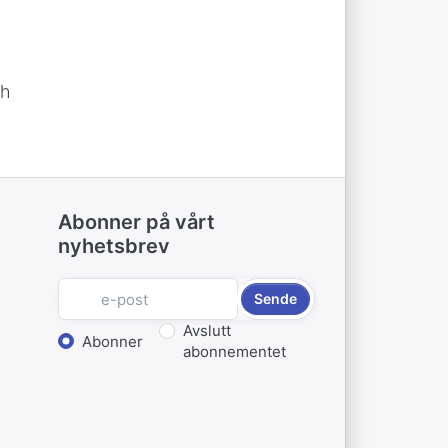
ch
Abonner på vårt
nyhetsbrev
Sende
Velg handling
Avslutt
Abonner
abonnementet