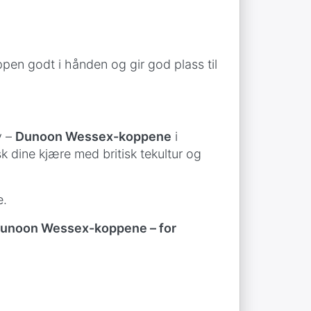
pen godt i hånden og gir god plass til
v –
Dunoon Wessex-koppene
i
k dine kjære med britisk tekultur og
e.
 Dunoon Wessex-koppene – for