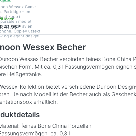
noon Wessex Game
ds Partridge – en
gant kopp i
På lager
porselen med et
aljrikt motiv av en
R 41,95 *
phøne. Opplev utsøkt
k og elegant design!
noon Wessex Becher
Dunoon Wessex Becher verbinden feines Bone China Por
sischen Form. Mit ca. 0,3 l Fassungsvermögen eignen si
re Heißgetränke.
Wessex-Kollektion bietet verschiedene Dunoon Designs
ren. Je nach Modell ist der Becher auch als Geschenk
entationsbox erhältlich.
duktdetails
Material: feines Bone China Porzellan
Fassungsvermögen: ca. 0,3 l