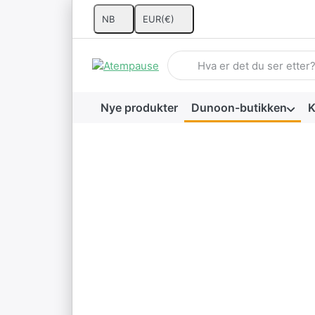
NB
EUR
(€)
Skriv inn et søkeord. De først
Nye produkter
Dunoon-butikken
K