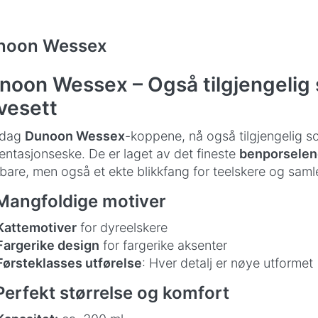
noon Wessex
noon Wessex – Også tilgjengelig 
vesett
dag
Dunoon Wessex
-koppene, nå også tilgjengelig 
entasjonseske. De er laget av det fineste
benporselen
bare, men også et ekte blikkfang for teelskere og saml
Mangfoldige motiver
Kattemotiver
for dyreelskere
Fargerike design
for fargerike aksenter
Førsteklasses utførelse
: Hver detalj er nøye utformet
Perfekt størrelse og komfort