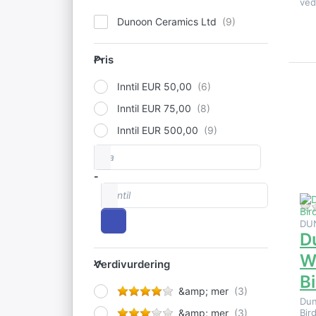
ved
Dunoon Ceramics Ltd
Pris
Pris
Inntil EUR 50,00
E
Inntil EUR 75,00
al
p
Inntil EUR 500,00
fra
Prisintervall
-
Inntil
DU
D
Verdivurdering
W
Verdivurdering
B
&amp; mer
Du
&amp; mer
Bir