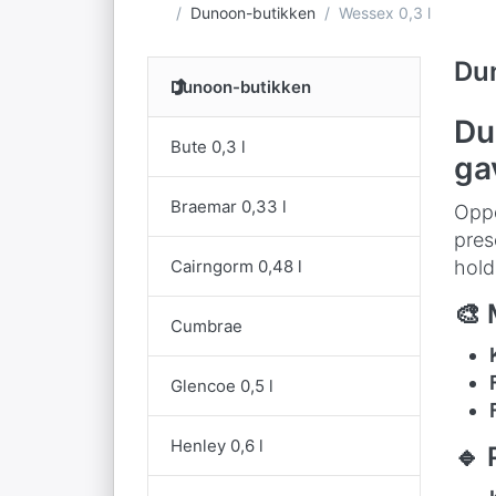
Startside
Dunoon-butikken
Wessex 0,3 l
Du
Dunoon-butikken
Du
Bute 0,3 l
ga
Braemar 0,33 l
Opp
pres
Cairngorm 0,48 l
hold
🎨 
Cumbrae
Glencoe 0,5 l
Henley 0,6 l
🔹 