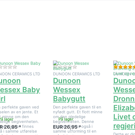
Trykk
Trykk
Trykk EN
NTER for
ENTER for
for fler
flere
flere
alternativ
ternativer
alternativer
Dunoo
å Dunoon
på Dunoon
Wesse
Wessex
Wessex
Dronni
aby Girl
Babygutt
Elizabeth 
Livet o
regjerings
Det er ingen anmeldelser for dette produktet ennå.
Det er ingen anmeldelser for
NOON CERAMICS LTD
DUNOON CERAMICS LTD
DUNOON C
unoon
Dunoon
Duno
essex Baby
Wessex
Wess
rl
Babygutt
Dronn
Elizabe
 perfekte gaven ved
Den perfekte gaven til en
selen av en jente. Et
nyfødt gutt. Et flott minne
Livet 
tt minne om den
om den gledelige
På lager
På lager
delige begivenheten.
begivenheten. Denne
regjer
ne koppen finnes
koppen finnes også i
R 26,95 *
EUR 26,95 *
å i samme utførelse
samme utforming til en
Dette er din