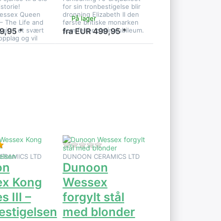
storie!
for sin tronbestigelse blir
essex Queen
dronning Elizabeth II den
På lager
 – The Life and
første britiske monarken
gitt i et svært
som feirer platinajubileum.
9,95 *
fra EUR 499,95 *
pplag og vil
NTER
Trykk
re
ENTER for
er på
flere
essex
alternativer
es III
på Dunoon
Wessex
elsen
forgylt stål
med
blonder
 dette produktet ennå.
Vurdering: 5 fra 5 stjerner. 2 Vurderinger.
Det er ingen anmeldelser for dette p
ERAMICS LTD
DUNOON CERAMICS LTD
on
Dunoon
x Kong
Wessex
s III –
forgylt stål
estigelsen
med blonder