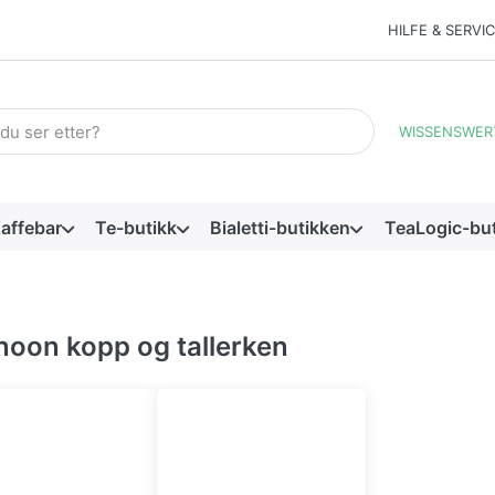
HILFE & SERVI
ord. De første resultatene vises automatisk etter hvert som du sk
WISSENSWER
affebar
Te-butikk
Bialetti-butikken
TeaLogic-bu
oon kopp og tallerken