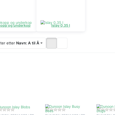
kopp og underkop
Islay 0,35 l
ter etter
Navn: A til Å
Trykk
Trykk
Trykk
NTER for
ENTER for
ENTER fo
flere
flere
flere
ternativer
alternativer
alternative
å Dunoon
på Dunoon
på Dunoo
lay Blobs
Islay Busy
Islay Daft
Bees
Dogs
Det er ingen anmeldelser for dette produktet ennå.
Det er ingen anmeldelser for