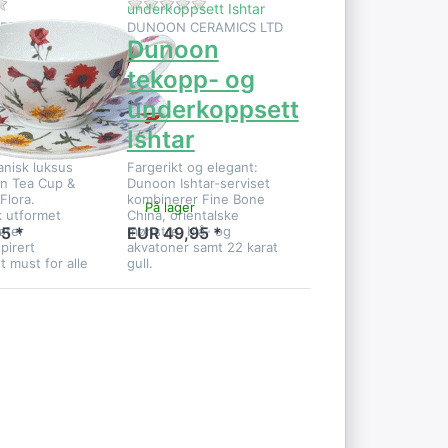
 dette produktet ennå.
Det er ingen anmeldelser for dette produktet ennå.
Det er ingen anmeldelser for dette p
ERAMICS LTD
DUNOON CERAMICS LTD
on
Dunoon
p- og
tekopp- og
koppsett
underkoppsett
Ishtar
nisk luksus
Fargerikt og elegant:
n Tea Cup &
Dunoon Ishtar-serviset
Flora.
kombinerer Fine Bone
På lager
k utformet
China, orientalske
øter
mønstre, blå- og
5 *
EUR 49,95 *
pirert
akvatoner samt 22 karat
t must for alle
gull.
TER
Trykk ENTER
e
for flere
er på
alternativer på
n
Dunoon
 og
tekopp- og
sett
underkoppsett
»
«Secret
Wood»