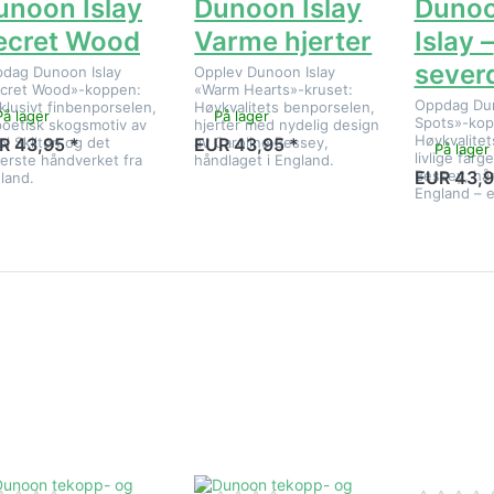
unoon Islay
Dunoon Islay
Dunoo
ecret Wood
Varme hjerter
Islay –
sever
dag Dunoon Islay
Opplev Dunoon Islay
cret Wood»-koppen:
«Warm Hearts»-kruset:
Oppdag Dun
klusivt finbenporselen,
Høykvalitets benporselen,
På lager
På lager
Spots»-kop
poetisk skogsmotiv av
hjerter med nydelig design
Høykvalitet
ol Skilton og det
av Caroline Bessey,
R 43,95 *
EUR 43,95 *
På lager
livlige farg
erste håndverket fra
håndlaget i England.
Bessey, hån
EUR 43,9
land.
England – e
rykk ENTER
Trykk ENTER
Trykk EN
for flere
for flere
for fler
ternativer på
alternativer på
alternativ
Dunoon
Dunoon
Dunoo
tekopp- og
tekopp- og
tekopp-
derkoppsett
underkoppsett
underkopp
Birdlife
Dovedale
Flora
Harebell