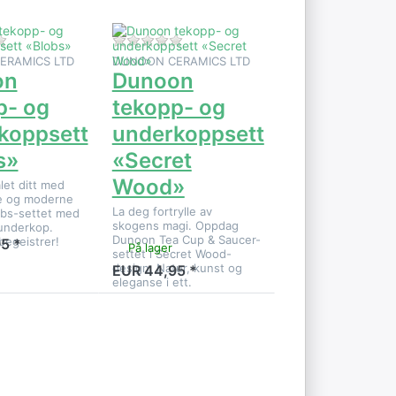
 dette produktet ennå.
Det er ingen anmeldelser for dette produktet ennå.
Det er ingen anmeldelser for dette p
ERAMICS LTD
DUNOON CERAMICS LTD
on
Dunoon
p- og
tekopp- og
koppsett
underkoppsett
s»
«Secret
Wood»
let ditt med
ve og moderne
La deg fortrylle av
bs-settet med
skogens magi. Oppdag
underkop.
Dunoon Tea Cup & Saucer-
begeistrer!
5 *
På lager
settet i Secret Wood-
design. Natur, kunst og
EUR 44,95 *
eleganse i ett.
TER
re
er på
n
 og
sett,