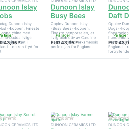
NOON CERAMICS LTD
DUNOON CERAMICS LTD
DUNOON C
unoon Islay
Dunoon Islay
Dunoo
lobs
Busy Bees
Daft 
dag Dunoon Islay
Opplev Dunoon Islay
Opplev Dun
obs!»-koppen: Fineste
«Busy Bees»-koppen:
Dogs»-kopp
e bone china med
Fineste benporselen, et
finporselen
På lager
På lager
På lager
oline Dadds livlige
livlig biemotiv av Caroline
hundemotiv
ign, håndlaget i
Dadd og håndverksmessig
Denman, hå
R 43,95 *
EUR 43,95 *
EUR 43,9
land – en ren fryd for
perfeksjon fra England.
England – r
t.
fortryllende
Trykk
Trykk
Trykk EN
NTER for
ENTER for
for fler
flere
flere
alternativ
ternativer
alternativer
på Duno
å Dunoon
på Dunoon
og Islay 
Islay
Islay
severdighe
Secret
Varme
Wood
hjerter
Det er ingen anmeldelser for dette produktet ennå.
Det er ingen anmeldelser for
NOON CERAMICS LTD
DUNOON CERAMICS LTD
DUNOON C