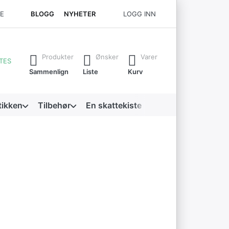
CE
BLOGG
NYHETER
LOGG INN
river. Trykk på Enter-tasten for å få opp alle resultatene.
Produkter
Ønsker
Varer
TES
Sammenlign
Liste
Kurv
tikken
Tilbehør
En skattekiste