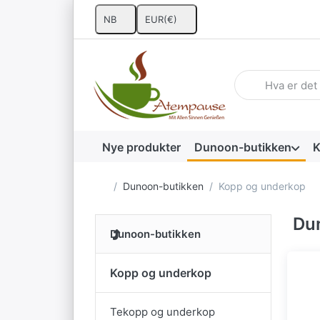
NB
EUR
(€)
Skriv inn et søke
Nye produkter
Dunoon-butikken
K
Startside
Dunoon-butikken
Kopp og underkop
Dun
Dunoon-butikken
Kopp og underkop
Tekopp og underkop