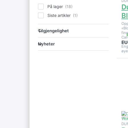
DU
D
På lager
B
Siste artikler
Opp
Tilgjengelighet
«Bl
Tilgjengelighet
fin
Car
Nyheter
des
EU
Nyheter
Eng
øye
E
al
p
DU