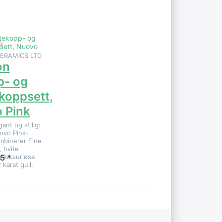
ink
 dette produktet ennå.
Det er ingen anmeldelser for dette produktet ennå.
ERAMICS LTD
on
p- og
koppsett,
 Pink
gant og stilig:
vo Pink-
mbinerer Fine
 hvite
 luksuriøse
5 *
 karat gull.