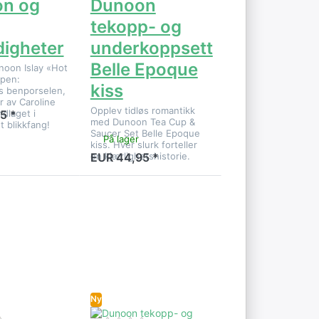
n og
Dunoon
tekopp- og
digheter
underkoppsett
Belle Epoque
oon Islay «Hot
pen:
kiss
s benporselen,
er av Caroline
Opplev tidløs romantikk
dlaget i
5 *
med Dunoon Tea Cup &
t blikkfang!
Saucer Set Belle Epoque
På lager
kiss. Hver slurk forteller
en kjærlighetshistorie.
EUR 44,95 *
TER
Trykk ENTER
e
for flere
er på
alternativer på
n
Dunoon
 og
tekopp- og
sett
underkoppsett
Ishtar
Ny