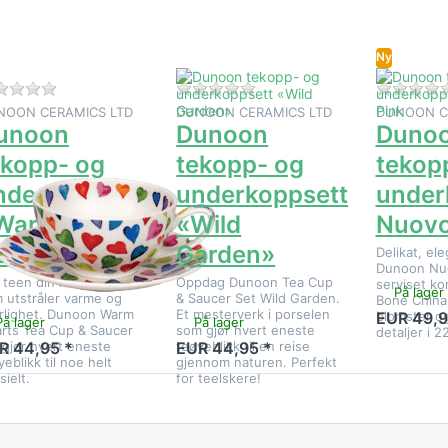
«Warm
«Wild Garden»
Nuovo P
Hearts»
Ny
Det er ingen anmeldelser for dette produktet ennå.
Det er ingen anmeldelser for
NOON CERAMICS LTD
DUNOON CERAMICS LTD
DUNOON C
unoon
Dunoon
Duno
ekopp- og
tekopp- og
tekop
nderkoppsett
underkoppsett
under
Warm
«Wild
Nuovo
earts»
Garden»
Delikat, ele
Dunoon Nuo
 teen din i en kopp
Oppdag Dunoon Tea Cup
serviset ko
På lager
 utstråler varme og
& Saucer Set Wild Garden.
Bone China,
rlighet. Dunoon Warm
Et mesterverk i porselen
blomster og
EUR 49,9
På lager
På lager
rts Tea Cup & Saucer
som gjør hvert eneste
detaljer i 22
 gjør hvert eneste
teøyeblikk til en reise
R 44,95 *
EUR 44,95 *
yeblikk til noe helt
gjennom naturen. Perfekt
sielt.
for teelskere!