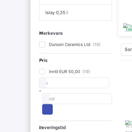
Islay 0,35 l
Te
Merkevare
Merkevare
Dunoon Ceramics Ltd
Sor
Pris
Pris
Inntil EUR 50,00
E
fra
Prisintervall
al
-
p
Inntil
Is
Leveringstid
Leveringstid