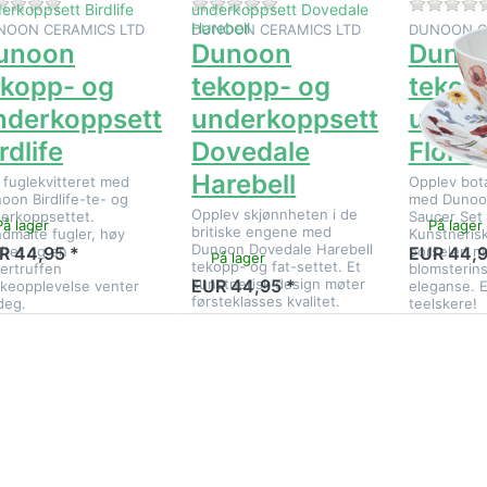
Det er ingen anmeldelser for dette produktet ennå.
Det er ingen anmeldelser for
NOON CERAMICS LTD
DUNOON CERAMICS LTD
DUNOON C
unoon
Dunoon
Duno
ekopp- og
tekopp- og
tekop
nderkoppsett
underkoppsett
under
rdlife
Dovedale
Flora
Harebell
 fuglekvitteret med
Opplev bota
oon Birdlife-te- og
med Dunoo
Opplev skjønnheten i de
erkoppsettet.
Saucer Set 
På lager
På lager
britiske engene med
dmalte fugler, høy
Kunstneris
Dunoon Dovedale Harebell
litet og en
porselen m
R 44,95 *
EUR 44,9
På lager
tekopp- og fat-settet. Et
ertruffen
blomsterins
kunstnerisk design møter
EUR 44,95 *
kkeopplevelse venter
eleganse. E
førsteklasses kvalitet.
deg.
teelskere!
rykk ENTER
Trykk ENTER
Trykk EN
for flere
for flere
for fler
ternativer på
alternativer på
alternativ
Dunoon
Dunoon
Dunoo
tekopp- og
tekopp- og
tekopp-
derkoppsett
underkoppsett
underkopp
Starburst
Wayside
«Blobs