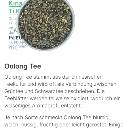
Kina Oolong TOP
Ti Kuan Yin
Den kinesiske oolong-teen
«Ti Kuan Yin» er i seg selv
en vanlig oolong-te, men
På lager
denne spesielle
toppkvaliteten er unik og
fra EUR 105,90 *
svært sjelden. I Fujian-
Innhold: 0,1 kg (EUR 1.059,00 *
provinsen, nær…
/ 1 kg)
Oolong Tee
Oolong Tee stammt aus der chinesischen
Teekultur und wird oft als Verbindung zwischen
Grüntee und Schwarztee beschrieben. Die
Teeblätter werden teilweise oxidiert, wodurch ein
vielseitiges Aromaprofil entsteht.
Je nach Sorte schmeckt Oolong Tee blumig,
weich, nussig, fruchtig oder leicht geröstet. Einige