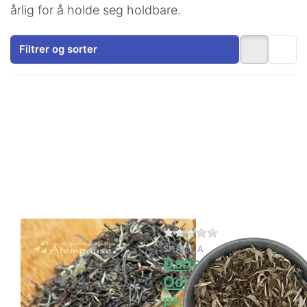
årlig for å holde seg holdbare.
Filtrer og sorter
Trykk
Trykk
ENTER for
ENTER for
flere
flere
alternativer
alternativer
på
på
Darjeeling
Darjeeling
FOP
Fancy
Oolong 2.
Oolong 2.
plukking
plukking
«Singbulli»
Gielle
Det er ingen anmeldelser for dette produktet ennå.
Det er ingen anmeld
PUSTEPAUSE
SHAMILA
Darjeeling FOP
Darjeeling Fancy
Oolong 2.
Oolong 2.
plukking
plukking Gielle