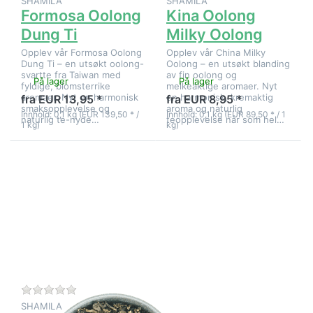
SHAMILA
SHAMILA
Formosa Oolong
Kina Oolong
Dung Ti
Milky Oolong
Opplev vår Formosa Oolong
Opplev vår China Milky
Dung Ti – en utsøkt oolong-
Oolong – en utsøkt blanding
svartte fra Taiwan med
av fin oolong og
På lager
På lager
fyldige, blomsterrike
melkeaktige aromaer. Nyt
aromaer. Nyt en harmonisk
en harmonisk, kremaktig
fra EUR 13,95 *
fra EUR 8,95 *
smaksopplevelse og
aroma og naturlig
Innhold: 0,1 kg (EUR 139,50 * /
Innhold: 0,1 kg (EUR 89,50 * / 1
naturlig te-nyde…
teopplevelse når som hel…
1 kg)
kg)
Trykk
ENTER for
flere
alternativer
på Kina
Oolong
TOP Ti
Kuan Yin
Det er ingen anmeldelser for dette produktet ennå.
SHAMILA