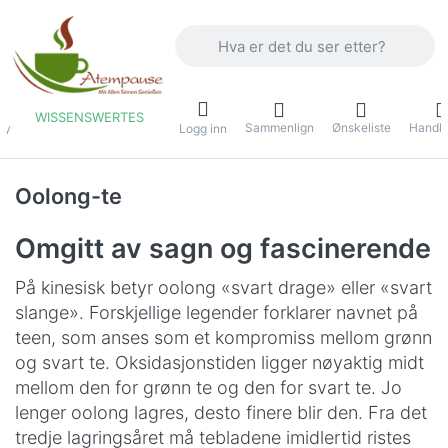
Skriv inn et søkeord. De første resulta
WISSENSWERTES
Sammenlign
Ønskeliste
Handle
ny
Logg inn
Oolong-te
Omgitt av sagn og fascinerende
På kinesisk betyr oolong «svart drage» eller «svart
slange». Forskjellige legender forklarer navnet på
teen, som anses som et kompromiss mellom grønn
og svart te. Oksidasjonstiden ligger nøyaktig midt
mellom den for grønn te og den for svart te. Jo
lenger oolong lagres, desto finere blir den. Fra det
tredje lagringsåret må tebladene imidlertid ristes