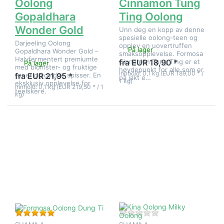
Oolong
Cinnamon Tung
Gopaldhara
Ting Oolong
Wonder Gold
Unn deg en kopp av denne
spesielle oolong-teen og
Darjeeling Oolong
opplev en uovertruffen
På lager
Gopaldhara Wonder Gold –
smaksopplevelse. Formosa
Halvfermentert premiumte
Cinnamon Tung Ting er et
fra EUR 18,90 *
På lager
med blomster- og fruktige
høydepunkt for alle som er
Innhold: 0,1 kg (EUR 189,00 * /
toner og gyldne spisser. En
fra EUR 21,95 *
på jakt e…
1 kg)
eksklusiv opplevelse for
Innhold: 0,1 kg (EUR 219,50 * / 1
teelskere.
kg)
Trykk
Trykk
ENTER for
ENTER for
flere
flere
alternativer
alternativer
på
på Kina
Formosa
Oolong
Oolong
Milky
Dung Ti
Oolong
Vurdering: 5 fra 5 stjerner. 1 Vurdering.
Det er ingen anmeld